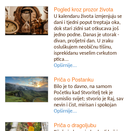
Pogled kroz prozor života
U kalendaru života izmjenjuju se
dani i tjedni poput treptaja oka,
dok stari zidni sat otkucava još
jedno podne. Danas je utorak -
divan, proljetni dan. U zraku
osluškujem neobičnu tišinu,
isprekidanu veselim cvrkutom
ptica...
Opširnije...
Priča o Postanku
Bilo je to davno, na samom
Početku kad Stvoritelj tek je
osmislio svijet; stvorio je Raj, sav
nevin i čist, mirisan i spokojan
Opširnije...
Priča o dragoljubu