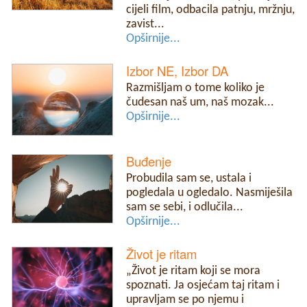
cijeli film, odbacila patnju, mržnju,
zavist...
Opširnije...
Izbor NE, Izbor DA
Razmišljam o tome koliko je
čudesan naš um, naš mozak...
Opširnije...
Buđenje
Probudila sam se, ustala i
pogledala u ogledalo. Nasmiješila
sam se sebi, i odlučila...
Opširnije...
Život je ritam
„Život je ritam koji se mora
spoznati. Ja osjećam taj ritam i
upravljam se po njemu i