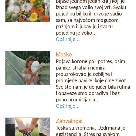
Bijaše jednom jedan kralj koji je
iznad svega volio svoj vrt. Svaku
pojedinu biljku ili drvo je sadio
sam, sa najvećom mogućom
pažnjom i ljubavlju i svaku
pojedinu je volio...
Opširnije...
Maske
Pojava korone pa i potres, osim
panike, straha i nemira
prouzrokovao je ozbiljne i
promjene navike, koje čine život.
Sve što nam je do jučer bila rutina
i obaveze smo odrađivali bez
puno promišljanja...
Opširnije...
Zahvalnost
Teška su vremena. Uzdrmana je
egzistencija. Stres na svakom