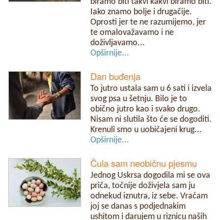
biramo biti takvi kakvi biramo biti.
Iako znamo bolje i drugačije.
Oprosti jer te ne razumijemo, jer
te omalovažavamo i ne
doživljavamo...
Opširnije...
Dan buđenja
To jutro ustala sam u 6 sati i izvela
svog psa u šetnju. Bilo je to
obično jutro kao i svako drugo.
Nisam ni slutila što će se dogoditi.
Krenuli smo u uobičajeni krug...
Opširnije...
Čula sam neobičnu pjesmu
Jednog Uskrsa dogodila mi se ova
priča, točnije doživjela sam ju
odnekud iznutra, iz sebe. Vraćam
joj se danas s podjednakim
ushitom i darujem u riznicu naših