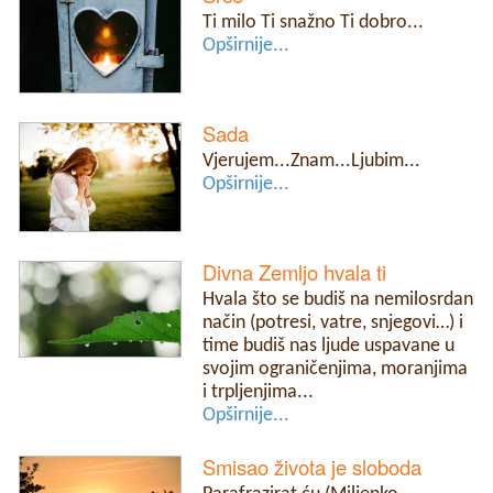
Ti milo Ti snažno Ti dobro...
Opširnije...
Sada
Vjerujem...Znam...Ljubim...
Opširnije...
Divna Zemljo hvala ti
Hvala što se budiš na nemilosrdan
način (potresi, vatre, snjegovi…) i
time budiš nas ljude uspavane u
svojim ograničenjima, moranjima
i trpljenjima...
Opširnije...
Smisao života je sloboda