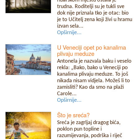
ribarskom mjestu ostala je
trudna. Roditelji su je tukli sve
dok nije priznala tko je otac: bio
je to Učitelj zena koji živi u hramu
izvan sela...
Opširnije...
U Veneciji opet po kanalima
plivaju meduze
Antonela je nazvala baku i veselo
rekla: „Bako, bako u Veneciji po
kanalima plivaju meduze. To još
nikada nisam vidjela. Možeš li to
zamisliti? Kao da smo na plaži
Carole...
Opširnije...
Što je sreća?
Sreća je zagrljaj dragog bića,
poklon pun topline i
razumijevanja, podrška i riječ