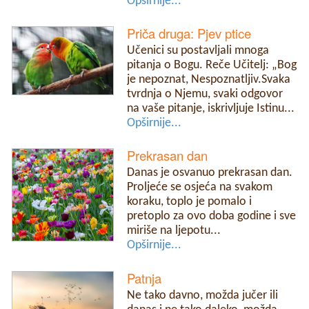
Opširnije...
Priča druga: Pjev ptice
Učenici su postavljali mnoga
pitanja o Bogu. Reče Učitelj: „Bog
je nepoznat, Nespoznatljiv.Svaka
tvrdnja o Njemu, svaki odgovor
na vaše pitanje, iskrivljuje Istinu...
Opširnije...
Prekrasan dan
Danas je osvanuo prekrasan dan.
Proljeće se osjeća na svakom
koraku, toplo je pomalo i
pretoplo za ovo doba godine i sve
miriše na ljepotu...
Opširnije...
Patnja
Ne tako davno, možda jučer ili