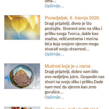
uma...
Opširnije...
Ponedjeljak, 6. travnja 2020.
Dragi prijatelji, divno je što
postojite. Stvoreni smo na sliku i
priliku svoga Tvorca, dakle kao
snažna, veličanstvena i moćna
bića koja svojom vjerom mogu
stvarati svoju stvarnost...
Opširnije...
Mudrost koja je u nama
Dragi prijatelji, dobro vam bilo
ovo nedjeljno jutro. Gospodin nas
stvori na svoju sliku i priliku.Dade
nam moć da vjerom kao zrno
gorušice...
Opširnije...
Priča prva: Jedi vlastiti plod