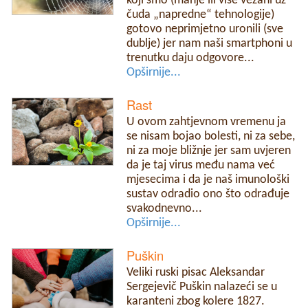
koji smo (manje ili više vezani uz
čuda „napredne“ tehnologije)
gotovo neprimjetno uronili (sve
dublje) jer nam naši smartphoni u
trenutku daju odgovore...
Opširnije...
Rast
U ovom zahtjevnom vremenu ja
se nisam bojao bolesti, ni za sebe,
ni za moje bližnje jer sam uvjeren
da je taj virus među nama već
mjesecima i da je naš imunološki
sustav odradio ono što odrađuje
svakodnevno...
Opširnije...
Puškin
Veliki ruski pisac Aleksandar
Sergejevič Puškin nalazeći se u
karanteni zbog kolere 1827.