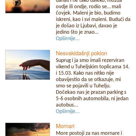
danas i ne tako daleko, možda
ovdje ili ondje, rodio se… mali
čovjek. Maleni je bio, budimo
iskreni, kao i svi maleni. Budući da
je došao iz Ljubavi, davao je
jedino što je znao…
Opširnije...
Nesvakidašnji poklon
Suprug i ja smo imali rezerviran
vikend u Tuheljskim toplicama 14.
i 15.03. Kako nas nitko nije
obavijestio da se otkazuje, mi
smo se pojavili u Tuhelju.
Dočekao nas je prazan parking s
5-6 osobnih automobila, ni jedan
autobus...
Opširnije...
Mornari
More postoji za nas mornare i