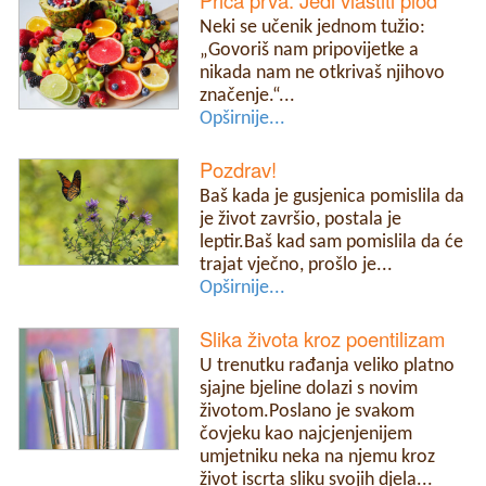
Neki se učenik jednom tužio:
„Govoriš nam pripovijetke a
nikada nam ne otkrivaš njihovo
značenje.“...
Opširnije...
Pozdrav!
Baš kada je gusjenica pomislila da
je život završio, postala je
leptir.Baš kad sam pomislila da će
trajat vječno, prošlo je...
Opširnije...
Slika života kroz poentilizam
U trenutku rađanja veliko platno
sjajne bjeline dolazi s novim
životom.Poslano je svakom
čovjeku kao najcjenjenijem
umjetniku neka na njemu kroz
život iscrta sliku svojih djela...