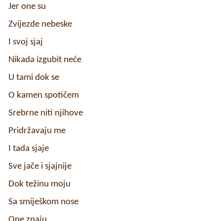
Jer one su
Zvijezde nebeske
I svoj sjaj
Nikada izgubit neće
U tami dok se
O kamen spotičem
Srebrne niti njihove
Pridržavaju me
I tada sjaje
Sve jače i sjajnije
Dok težinu moju
Sa smiješkom nose
One znaju