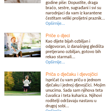
godine piše: Dopustite, draga
braćo, sestre, sugrađani i svi su
narodnjaci da vam iz karantene
čestitam veliki proljetni praznik...
Opširnije...
Priče o djeci
Kao dijete bijah ozbiljan i
odgovoran, iz današnjeg gledišta
pretjerano ozbiljan, gotovo bih
rekao starmali...
Opširnije...
Priča o dječaku i djevojčici
Ispričat ću vam priču o jednom
dječaku i jednoj djevojčici. Mojim
unucima. Sada sam njihova teta
čuvalica i teta kuharica. Njihovi
roditelji održavaju nastavu u
drugoj sobi...