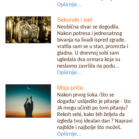
Opširnije...
Sekunde i sati
Neobična stvar se dogodila.
Nakon potresa i jednosatnog
bivanja na livadi ispred zgrade,
vratila sam se u stan, promrzla i
gladna. U dnevnoj sobi sam
ugledala dva ormara koja su
neslavno završila na podu...
Opširnije...
Moja priča
Nakon prvog šoka /što se
događa/ uslijedilo je pitanje - što
JA mogu učiniti po tom pitanju?
Rekoh sebi, kako bih željela da
izgleda tvoj idealan dan ? Napravi
najbliže i najbolje što možeš.
Opširnije...