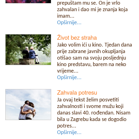
prepuštam mu se. On je vrlo
zahvalan i dao mi je znanja koja
imam...
Opširnije...
Život bez straha
Jako volim ići u kino. Tjedan dana
prije zabrane javnih okupljanja
otišao sam na svoju posljednju
kino predstavu, barem na neko
vrijeme...
Opširnije...
Zahvala potresu
Ja ovaj tekst želim posvetiti
zahvalnosti i svome mužu koji
danas slavi 40. rođendan. Nisam
bila u Zagrebu kada se dogodio
potres...
Opširnije...