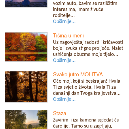
vozim auto, bavim se različitim
interesima, imam živuće
roditelje...
Opširnije...
Tišina u meni
Uz nagovještaj radosti i kričavosti
boje i zvuka stigne proljeće. Nalet
ushićenja obuzme moje tijelo...
Opširnije...
Svako jutro MOLITVA
Oče moj, koji si beskrajan! Hvala
Ti za svjetlo života, Hvala Ti za
današnji dan Tvoga kraljevstva...
Opširnije...
Staza
Zavirim li iza kamena ugledat ću
čarolije. Tamo su u zagrljaju,