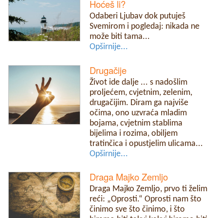
Hoćeš li?
Odaberi Ljubav dok putuješ
Svemirom i pogledaj: nikada ne
može biti tama...
Opširnije...
Drugačije
Život ide dalje ... s nadošlim
proljećem, cvjetnim, zelenim,
drugačijim. Diram ga najviše
očima, ono uzvraća mladim
bojama, cvjetnim stablima
bijelima i rozima, obiljem
tratinčica i opustjelim ulicama...
Opširnije...
Draga Majko Zemljo
Draga Majko Zemljo, prvo ti želim
reći: „Oprosti.“ Oprosti nam što
činimo sve što činimo, i što