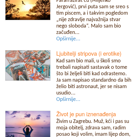
Parafrazirat ću (Miljenko
Jergović), prvi puta sam se sreo s
tim piscem, a i takvim pogledom
„nije zdravlje najvažnija stvar
nego sloboda“. Malo sam bio
začuđen...
Opširnije...
Ljubitelji stripova (i erotike)
Kad sam bio mali, u školi smo
trebali napisati sastavak o tome
što bi željeli biti kad odrastemo.
Ja sam napisao standardno da bih
želio biti astronaut, jer se nisam
usudio...
Opširnije...
Život je pun iznenađenja
Živim u Zagrebu. Muž, kći i pas su
moja obitelj, zdrava sam, radim
posao koji volim, imam lijep dom,