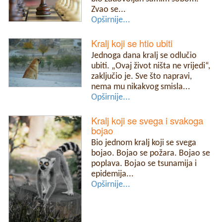
Zvao se...
Opširnije...
Kralj koji se htio ubiti
Jednoga dana kralj se odlučio
ubiti. „Ovaj život ništa ne vrijedi“,
zaključio je. Sve što napravi,
nema mu nikakvog smisla...
Opširnije...
Kralj koji se svega i svakoga
bojao
Bio jednom kralj koji se svega
bojao. Bojao se požara. Bojao se
poplava. Bojao se tsunamija i
epidemija...
Opširnije...