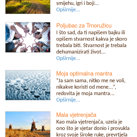
smijehu, igri i boji...
Opširnije...
Poljubac za Trnoružicu
I što sad, da ti napišem bajku ili
opišem stvarnost kakva je skoro
trebala biti. Stvarnost je trebala
dehumanizirati život...
Opširnije...
Moja optimalna mantra
“Ja sam sama, nitko me ne voli,
nikakve koristi od mene...”,
redovita je moja mantra...
Opširnije...
Mala vjetrenjača
Kao mala vjetrenjača, uzela je
ono što je vjetar donio i provukla
kroz svoje široke ruke, prevrtjela