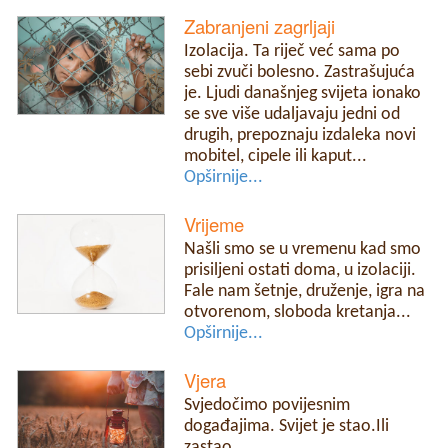
Zabranjeni zagrljaji
Izolacija. Ta riječ već sama po
sebi zvuči bolesno. Zastrašujuća
je. Ljudi današnjeg svijeta ionako
se sve više udaljavaju jedni od
drugih, prepoznaju izdaleka novi
mobitel, cipele ili kaput...
Opširnije...
Vrijeme
Našli smo se u vremenu kad smo
prisiljeni ostati doma, u izolaciji.
Fale nam šetnje, druženje, igra na
otvorenom, sloboda kretanja...
Opširnije...
Vjera
Svjedočimo povijesnim
događajima. Svijet je stao.Ili
zastao...