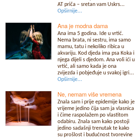
AT priča – sretan vam Uskrs...
Opširnije...
Ana je modna dama
Ana ima 5 godina. Ide u vrtić.
Nema brata, ni sestru, ima samo
mamu, tatu i nekoliko ribica u
akvariju. Kod djeda ima psa Koka i
njega dijeli s djedom. Ana voli ići u
vrtić, ali samo kada je ona
zvijezda i pobjeđuje u svakoj igri...
Opširnije...
Ne, nemam više vremena
Znala sam i prije epidemije kako je
vrijeme jedino čija sam ja vlasnica
i čime raspolažem po vlastitom
odabiru. Znala sam kako postoji
jedino sadašnji trenutak te kako
su prošlost i budućnost tvorevine