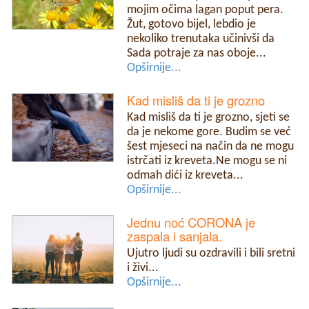
mojim očima lagan poput pera.
Žut, gotovo bijel, lebdio je
nekoliko trenutaka učinivši da
Sada potraje za nas oboje...
Opširnije...
Kad misliš da ti je grozno
Kad misliš da ti je grozno, sjeti se
da je nekome gore. Budim se već
šest mjeseci na način da ne mogu
istrčati iz kreveta.Ne mogu se ni
odmah dići iz kreveta...
Opširnije...
Jednu noć CORONA je
zaspala i sanjala.
Ujutro ljudi su ozdravili i bili sretni
i živi...
Opširnije...