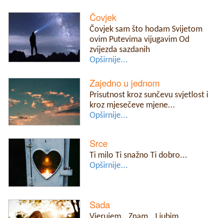
Čovjek
Čovjek sam što hodam Svijetom
ovim Putevima vijugavim Od
zvijezda sazdanih
Opširnije...
Zajedno u jednom
Prisutnost kroz sunčevu svjetlost i
kroz mjesečeve mjene...
Opširnije...
Srce
Ti milo Ti snažno Ti dobro...
Opširnije...
Sada
Vjerujem...Znam...Ljubim...