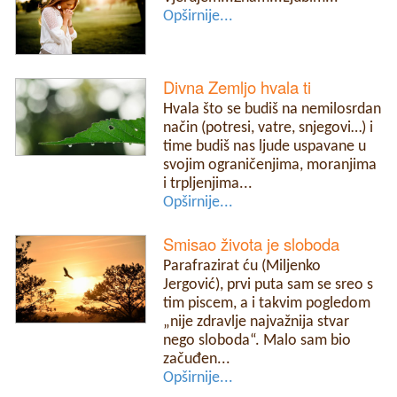
Opširnije...
Divna Zemljo hvala ti
Hvala što se budiš na nemilosrdan
način (potresi, vatre, snjegovi…) i
time budiš nas ljude uspavane u
svojim ograničenjima, moranjima
i trpljenjima...
Opširnije...
Smisao života je sloboda
Parafrazirat ću (Miljenko
Jergović), prvi puta sam se sreo s
tim piscem, a i takvim pogledom
„nije zdravlje najvažnija stvar
nego sloboda“. Malo sam bio
začuđen...
Opširnije...