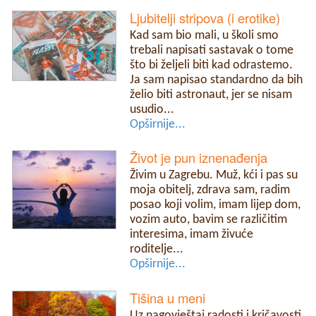
Ljubitelji stripova (i erotike)
Kad sam bio mali, u školi smo
trebali napisati sastavak o tome
što bi željeli biti kad odrastemo.
Ja sam napisao standardno da bih
želio biti astronaut, jer se nisam
usudio...
Opširnije...
Život je pun iznenađenja
Živim u Zagrebu. Muž, kći i pas su
moja obitelj, zdrava sam, radim
posao koji volim, imam lijep dom,
vozim auto, bavim se različitim
interesima, imam živuće
roditelje...
Opširnije...
Tišina u meni
Uz nagovještaj radosti i kričavosti