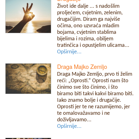
Život ide dalje ... s nadošlim
proljećem, cvjetnim, zelenim,
drugačijim. Diram ga najviše
očima, ono uzvraća mladim
bojama, cvjetnim stablima
bijelima i rozima, obiljem
tratinčica i opustjelim ulicama...
Opširnije...
Draga Majko Zemljo
Draga Majko Zemljo, prvo ti želim
reći: „Oprosti.“ Oprosti nam što
činimo sve što činimo, i što
biramo biti takvi kakvi biramo biti.
Iako znamo bolje i drugačije.
Oprosti jer te ne razumijemo, jer
te omalovažavamo i ne
doživljavamo...
Opširnije...