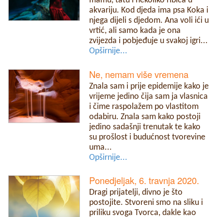
mamu, tatu i nekoliko ribica u
akvariju. Kod djeda ima psa Koka i
njega dijeli s djedom. Ana voli ići u
vrtić, ali samo kada je ona
zvijezda i pobjeđuje u svakoj igri...
Opširnije...
Ne, nemam više vremena
Znala sam i prije epidemije kako je
vrijeme jedino čija sam ja vlasnica
i čime raspolažem po vlastitom
odabiru. Znala sam kako postoji
jedino sadašnji trenutak te kako
su prošlost i budućnost tvorevine
uma...
Opširnije...
Ponedjeljak, 6. travnja 2020.
Dragi prijatelji, divno je što
postojite. Stvoreni smo na sliku i
priliku svoga Tvorca, dakle kao