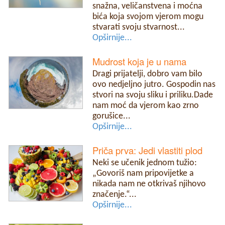
snažna, veličanstvena i moćna
bića koja svojom vjerom mogu
stvarati svoju stvarnost...
Opširnije...
Mudrost koja je u nama
Dragi prijatelji, dobro vam bilo
ovo nedjeljno jutro. Gospodin nas
stvori na svoju sliku i priliku.Dade
nam moć da vjerom kao zrno
gorušice...
Opširnije...
Priča prva: Jedi vlastiti plod
Neki se učenik jednom tužio:
„Govoriš nam pripovijetke a
nikada nam ne otkrivaš njihovo
značenje.“...
Opširnije...