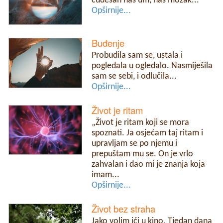
čudesan naš um, naš mozak...
Opširnije...
Buđenje
Probudila sam se, ustala i
pogledala u ogledalo. Nasmiješila
sam se sebi, i odlučila...
Opširnije...
Život je ritam
„Život je ritam koji se mora
spoznati. Ja osjećam taj ritam i
upravljam se po njemu i
prepuštam mu se. On je vrlo
zahvalan i dao mi je znanja koja
imam...
Opširnije...
Život bez straha
Jako volim ići u kino. Tjedan dana