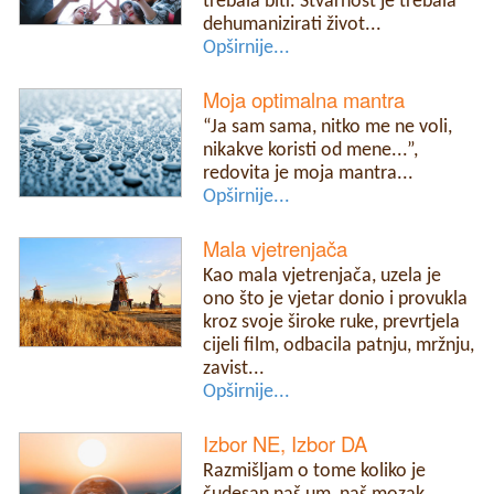
trebala biti. Stvarnost je trebala
dehumanizirati život...
Opširnije...
Moja optimalna mantra
“Ja sam sama, nitko me ne voli,
nikakve koristi od mene...”,
redovita je moja mantra...
Opširnije...
Mala vjetrenjača
Kao mala vjetrenjača, uzela je
ono što je vjetar donio i provukla
kroz svoje široke ruke, prevrtjela
cijeli film, odbacila patnju, mržnju,
zavist...
Opširnije...
Izbor NE, Izbor DA
Razmišljam o tome koliko je