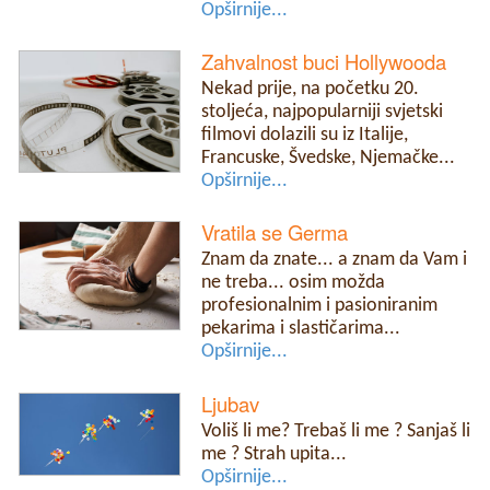
Opširnije...
Zahvalnost buci Hollywooda
Nekad prije, na početku 20.
stoljeća, najpopularniji svjetski
filmovi dolazili su iz Italije,
Francuske, Švedske, Njemačke...
Opširnije...
Vratila se Germa
Znam da znate... a znam da Vam i
ne treba... osim možda
profesionalnim i pasioniranim
pekarima i slastičarima...
Opširnije...
Ljubav
Voliš li me? Trebaš li me ? Sanjaš li
me ? Strah upita...
Opširnije...