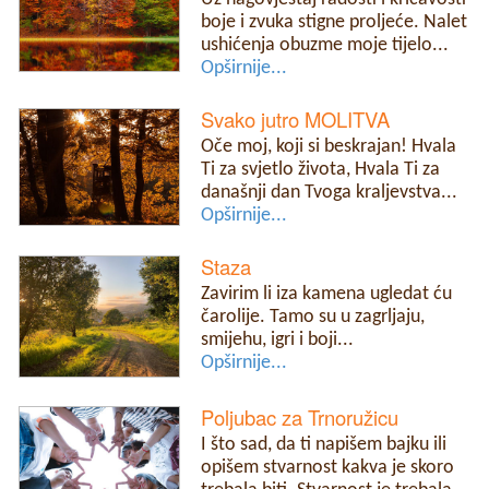
boje i zvuka stigne proljeće. Nalet
ushićenja obuzme moje tijelo...
Opširnije...
Svako jutro MOLITVA
Oče moj, koji si beskrajan! Hvala
Ti za svjetlo života, Hvala Ti za
današnji dan Tvoga kraljevstva...
Opširnije...
Staza
Zavirim li iza kamena ugledat ću
čarolije. Tamo su u zagrljaju,
smijehu, igri i boji...
Opširnije...
Poljubac za Trnoružicu
I što sad, da ti napišem bajku ili
opišem stvarnost kakva je skoro