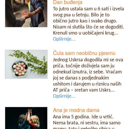
Dan buđenja
To jutro ustala sam u 6 sati i izvela
svog psa u šetnju. Bilo je to
obično jutro kao i svako drugo.
Nisam ni slutila što će se dogoditi.
Krenuli smo u uobičajeni krug...
Opširnije...
Čula sam neobičnu pjesmu
Jednog Uskrsa dogodila mi se ova
priča, točnije doživjela sam ju
odnekud iznutra, iz sebe. Vraćam
joj se danas s podjednakim
ushitom i darujem u riznicu naših
AT priča – sretan vam Uskrs...
Opširnije...
Ana je modna dama
Ana ima 5 godina. Ide u vrtić.
Nema brata, ni sestru, ima samo