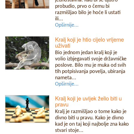
jednostavna. Kad bi se ujutro
probudio, prvo o čemu bi
razmišljao bilo je hoće li ustati
ili...
Opširnije...
Kralj koji je htio cijelo vrijeme
uživati
Bio jednom jedan kralj koji je
volio izbjegavati svoje državničke
poslove. Bilo mu je muka od svih
tih potpisivanja povelja, ubiranja
nameta...
Opširnije...
Kralj koji je uvijek želio biti u
pravu
Kralj je razmišljao o tome kako je
divno biti u pravu. Kako je divno
kad je on taj koji najbolje zna kako
stvari stoje...