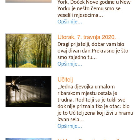
York. Doček Nove godine u New
Yorku je nešto čemu smo se
veselili mjesecima...
Opširnije...
Utorak, 7. travnja 2020.
Dragi prijatelji, dobar vam bio
ovaj divan dan.Prekrasno je što
smo zajedno tu...
Opširnije...
Učitelj
„Jedna djevojka u malom
ribarskom mjestu ostala je
trudna. Roditelji su je tukli sve
dok nije priznala tko je otac: bio
je to Učitelj zena koji živi u hramu
izvan sela...
Opširnije...