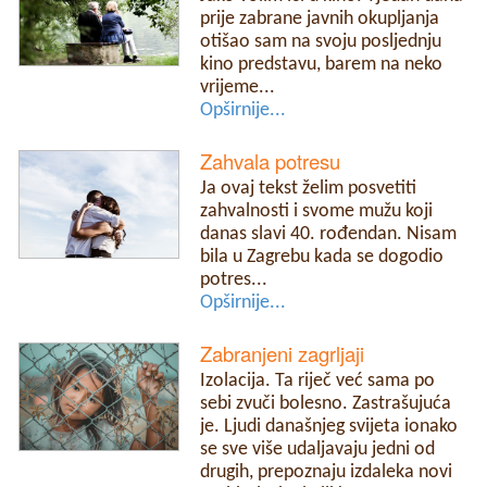
prije zabrane javnih okupljanja
otišao sam na svoju posljednju
kino predstavu, barem na neko
vrijeme...
Opširnije...
Zahvala potresu
Ja ovaj tekst želim posvetiti
zahvalnosti i svome mužu koji
danas slavi 40. rođendan. Nisam
bila u Zagrebu kada se dogodio
potres...
Opširnije...
Zabranjeni zagrljaji
Izolacija. Ta riječ već sama po
sebi zvuči bolesno. Zastrašujuća
je. Ljudi današnjeg svijeta ionako
se sve više udaljavaju jedni od
drugih, prepoznaju izdaleka novi