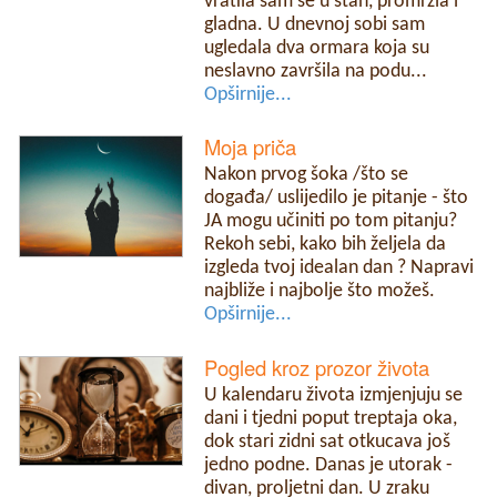
vratila sam se u stan, promrzla i
gladna. U dnevnoj sobi sam
ugledala dva ormara koja su
neslavno završila na podu...
Opširnije...
Moja priča
Nakon prvog šoka /što se
događa/ uslijedilo je pitanje - što
JA mogu učiniti po tom pitanju?
Rekoh sebi, kako bih željela da
izgleda tvoj idealan dan ? Napravi
najbliže i najbolje što možeš.
Opširnije...
Pogled kroz prozor života
U kalendaru života izmjenjuju se
dani i tjedni poput treptaja oka,
dok stari zidni sat otkucava još
jedno podne. Danas je utorak -
divan, proljetni dan. U zraku