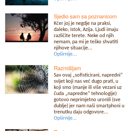
Sjedio sam sa poznanicom
Kćer joj je negdje na praksi,
daleko, istok, Azija. Ljudi imaju
različite terete. Neke od njih
nemam, pa mi je teško shvatiti
njihove situacije...
Opširnije...
Razmišljam
Sav ovaj „sofisticirani, napredni“
svijet koji nas već dugo prati, u
koji smo (manje ili više vezani uz
čuda „napredne“ tehnologije)
gotovo neprimjetno uronili (sve
dublje) jer nam naši smartphoni u
trenutku daju odgovore...
Opširnije...