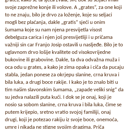
grates, kako se ta sječa zvala, sve dok su seljaci imali
svoje zaprežne konje ili volove. A „grates“, za one koji
to ne znaju, bilo je drvo za loženje, koje su seljaci
mogli bez plaćanja, dakle „gratis“ sjeći u onim
šumama koje su nam njena presvijetla visost
debelguza carica i njen još presvijetliji i u pričama
važniji sin car Franjo Josip ostavili u nasljeđe. Bilo je to
uglavnom drvo lošije kvalitete od visokovrijedne
bukovine ili grabovine. Dakle, ta dva odvažna muža i
oca odu u grates, a kako je zima opaka i ciča da pucaju
stabla, jedan ponese za okrjepu slanine, crna kruva i
bila luka, a drugi boce rakije. I kako je to znalo biti u
tim našim slavonskim šumama, „zapade veliki snig“ da
su jedva nalazili puta kući. I dok se je onaj, koji je
nosio sa sobom slanine, crna kruva i bila luka, čime se
putem krijepio, sretno vratio svojoj familiji, onaj
drugi, koji je potezao rakiju iz svoje boce, onemoća,
umre i nikada ne stigne svojim dragima. Priča