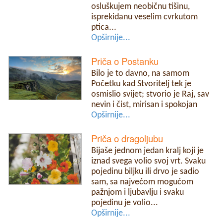
osluškujem neobičnu tišinu,
isprekidanu veselim cvrkutom
ptica...
Opširnije...
Priča o Postanku
Bilo je to davno, na samom
Početku kad Stvoritelj tek je
osmislio svijet; stvorio je Raj, sav
nevin i čist, mirisan i spokojan
Opširnije...
Priča o dragoljubu
Bijaše jednom jedan kralj koji je
iznad svega volio svoj vrt. Svaku
pojedinu biljku ili drvo je sadio
sam, sa najvećom mogućom
pažnjom i ljubavlju i svaku
pojedinu je volio...
Opširnije...