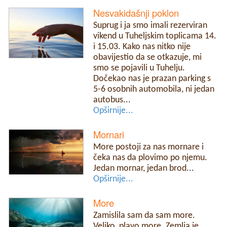
Nesvakidašnji poklon
Suprug i ja smo imali rezerviran
vikend u Tuheljskim toplicama 14.
i 15.03. Kako nas nitko nije
obavijestio da se otkazuje, mi
smo se pojavili u Tuhelju.
Dočekao nas je prazan parking s
5-6 osobnih automobila, ni jedan
autobus...
Opširnije...
Mornari
More postoji za nas mornare i
čeka nas da plovimo po njemu.
Jedan mornar, jedan brod...
Opširnije...
More
Zamislila sam da sam more.
Veliko, plavo more. Zemlja je