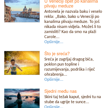
U Veneciji opet po kanalima
plivaju meduze
Antonela je nazvala baku i veselo
rekla: „Bako, bako u Veneciji po
kanalima plivaju meduze. To još
nikada nisam vidjela. Možeš li to
zamisliti? Kao da smo na plaži
Carole...
Opširnije...
Što je sreća?
Sreća je zagrljaj dragog bića,
poklon pun topline i
razumijevanja, podrška i riječ
ohrabrenja...
Opširnije...
Sjedni među nas
Skini taj težak kaput, sjedni tu na
stube da ugrije te sunce...
Opširnije...