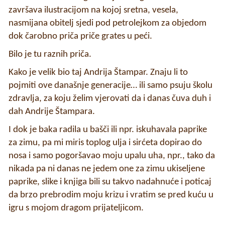
završava ilustracijom na kojoj sretna, vesela,
nasmijana obitelj sjedi pod petrolejkom za objedom
dok čarobno priča priče grates u peći.
Bilo je tu raznih priča.
Kako je velik bio taj Andrija Štampar. Znaju li to
pojmiti ove današnje generacije… ili samo psuju školu
zdravlja, za koju želim vjerovati da i danas čuva duh i
dah Andrije Štampara.
I dok je baka radila u bašči ili npr. iskuhavala paprike
za zimu, pa mi miris toplog ulja i sirćeta dopirao do
nosa i samo pogoršavao moju upalu uha, npr., tako da
nikada pa ni danas ne jedem one za zimu ukiseljene
paprike, slike i knjiga bili su takvo nadahnuće i poticaj
da brzo prebrodim moju krizu i vratim se pred kuću u
igru s mojom dragom prijateljicom.