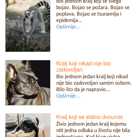
Bio jednom kralj koji se svega
bojao. Bojao se požara. Bojao se
poplava. Bojao se tsunamija i
epidemija...
Opširnije...
Kralj koji nikad nije bio
zadovoljan
Bio jednom jedan kralj koji nikad
nije bio zadovoljan samim sobom.
Bilo što da je napravio...
Opširnije...
Kralj koji se stalno dvoumio
Živio jednom jedan kralj kojemu
niti jedna odluka u životu nije bila