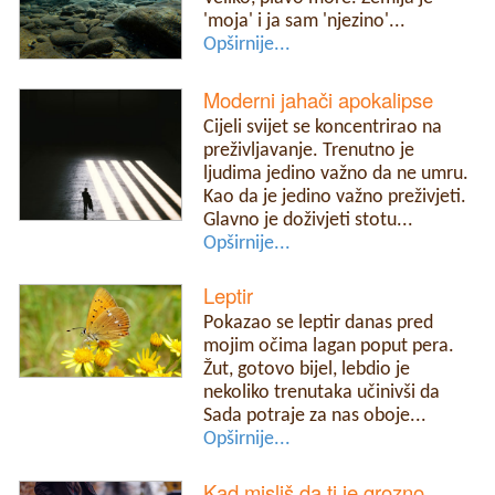
'moja' i ja sam 'njezino'...
Opširnije...
Moderni jahači apokalipse
Cijeli svijet se koncentrirao na
preživljavanje. Trenutno je
ljudima jedino važno da ne umru.
Kao da je jedino važno preživjeti.
Glavno je doživjeti stotu...
Opširnije...
Leptir
Pokazao se leptir danas pred
mojim očima lagan poput pera.
Žut, gotovo bijel, lebdio je
nekoliko trenutaka učinivši da
Sada potraje za nas oboje...
Opširnije...
Kad misliš da ti je grozno