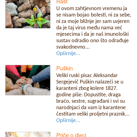
Rast
U ovom zahtjevnom vremenu ja
se nisam bojao bolesti, ni za sebe,
ni za moje bližnje jer sam uvjeren
da je taj virus među nama već
mjesecima i da je naš imunološki
sustav odradio ono što odrađuje
svakodnevno...
Opširnije...
Puškin
Veliki ruski pisac Aleksandar
Sergejevič Puškin nalazeći se u
karanteni zbog kolere 1827.
godine piše: Dopustite, draga
braćo, sestre, sugrađani i svi su
narodnjaci da vam iz karantene
čestitam veliki proljetni praznik...
Opširnije...
Priče o djeci