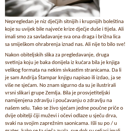
Nepregledan je niz dječjih sitnijih i krupnijih boleština
koje su uvijek bile najveće krize dječje duše i tijela. Ali
imali smo za savladavanje sva ona draga i brižna lica
sa smiješkom ohrabrenja iznad nas. Ali nije to bilo sve!
Nakon obiteljskih slika za pregledavanje, druga
svetinja koju je baka donijela iz kućara bila je knjiga
velikog formata na nekim sivkastim stranicama. Da li
je sam Andrija Štampar knjigu napisao ili izdao, ja se
više ne sjećam. No znam sigurno da su je ilustrirali
vrsni slikari grupe Zemlja. Bila je prosvjetiteljski
namijenjena zdravlju i poučavanju o zdravlju na
našem selu. Tako se živo sjećam jedne poučne priče o
dvije obitelji čiji muževi i očevi odlaze u sječu drva,
svaki na svojim zaprežnim saonicama. Išli su po / u