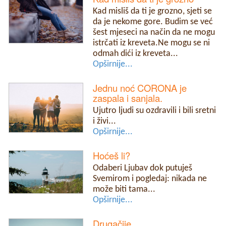
Kad misliš da ti je grozno, sjeti se
da je nekome gore. Budim se već
šest mjeseci na način da ne mogu
istrčati iz kreveta.Ne mogu se ni
odmah dići iz kreveta...
Opširnije...
Jednu noć CORONA je
zaspala i sanjala.
Ujutro ljudi su ozdravili i bili sretni
i živi...
Opširnije...
Hoćeš li?
Odaberi Ljubav dok putuješ
Svemirom i pogledaj: nikada ne
može biti tama...
Opširnije...
Drugačije