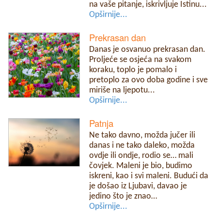
na vaše pitanje, iskrivljuje Istinu...
Opširnije...
Prekrasan dan
Danas je osvanuo prekrasan dan.
Proljeće se osjeća na svakom
koraku, toplo je pomalo i
pretoplo za ovo doba godine i sve
miriše na ljepotu...
Opširnije...
Patnja
Ne tako davno, možda jučer ili
danas i ne tako daleko, možda
ovdje ili ondje, rodio se… mali
čovjek. Maleni je bio, budimo
iskreni, kao i svi maleni. Budući da
je došao iz Ljubavi, davao je
jedino što je znao…
Opširnije...