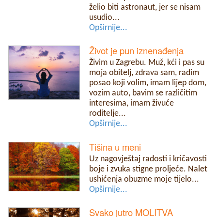
želio biti astronaut, jer se nisam
usudio...
Opširnije...
Život je pun iznenađenja
Živim u Zagrebu. Muž, kći i pas su
moja obitelj, zdrava sam, radim
posao koji volim, imam lijep dom,
vozim auto, bavim se različitim
interesima, imam živuće
roditelje...
Opširnije...
Tišina u meni
Uz nagovještaj radosti i kričavosti
boje i zvuka stigne proljeće. Nalet
ushićenja obuzme moje tijelo...
Opširnije...
Svako jutro MOLITVA