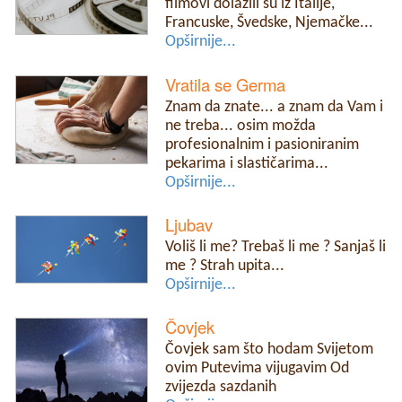
filmovi dolazili su iz Italije,
Francuske, Švedske, Njemačke...
Opširnije...
Vratila se Germa
Znam da znate... a znam da Vam i
ne treba... osim možda
profesionalnim i pasioniranim
pekarima i slastičarima...
Opširnije...
Ljubav
Voliš li me? Trebaš li me ? Sanjaš li
me ? Strah upita...
Opširnije...
Čovjek
Čovjek sam što hodam Svijetom
ovim Putevima vijugavim Od
zvijezda sazdanih