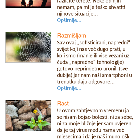
različite terete. Neke od njih
nemam, pa mi je teško shvatiti
njihove situacije...
Opširnije...
Razmišljam
Sav ovaj „sofisticirani, napredni“
svijet koji nas već dugo prati, u
koji smo (manje ili više vezani uz
čuda „napredne“ tehnologije)
gotovo neprimjetno uronili (sve
dublje) jer nam naši smartphoni u
trenutku daju odgovore...
Opširnije...
Rast
U ovom zahtjevnom vremenu ja
se nisam bojao bolesti, ni za sebe,
ni za moje bližnje jer sam uvjeren
da je taj virus među nama već
mjesecima i da je naš imunološki