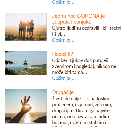
Opširnije...
Jednu noć CORONA je
zaspala i sanjala.
Ujutro ljudi su ozdravili i bili sretni
i živi...
Opširnije...
Hoćeš li?
Odaberi Ljubav dok putuješ
Svemirom i pogledaj: nikada ne
može biti tama...
Opširnije...
Drugačije
Život ide dalje ... s nadošlim
proljećem, cvjetnim, zelenim,
drugačijim. Diram ga najviše
očima, ono uzvraća mladim
bojama, cvjetnim stablima