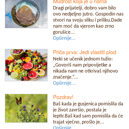
Mudrost koja je u nama
Dragi prijatelji, dobro vam bilo
ovo nedjeljno jutro. Gospodin nas
stvori na svoju sliku i priliku.Dade
nam moć da vjerom kao zrno
gorušice...
Opširnije...
Priča prva: Jedi vlastiti plod
Neki se učenik jednom tužio:
„Govoriš nam pripovijetke a
nikada nam ne otkrivaš njihovo
značenje.“...
Opširnije...
Pozdrav!
Baš kada je gusjenica pomislila da
je život završio, postala je
leptir.Baš kad sam pomislila da će
trajat vječno, prošlo je...
Opširnije...