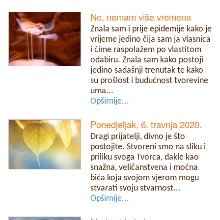
Ne, nemam više vremena
Znala sam i prije epidemije kako je
vrijeme jedino čija sam ja vlasnica
i čime raspolažem po vlastitom
odabiru. Znala sam kako postoji
jedino sadašnji trenutak te kako
su prošlost i budućnost tvorevine
uma...
Opširnije...
Ponedjeljak, 6. travnja 2020.
Dragi prijatelji, divno je što
postojite. Stvoreni smo na sliku i
priliku svoga Tvorca, dakle kao
snažna, veličanstvena i moćna
bića koja svojom vjerom mogu
stvarati svoju stvarnost...
Opširnije...