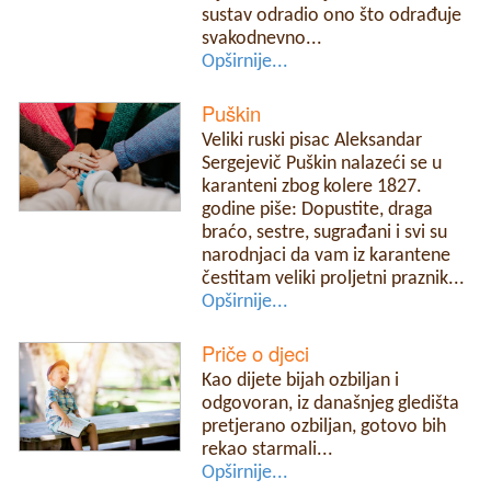
sustav odradio ono što odrađuje
svakodnevno...
Opširnije...
Puškin
Veliki ruski pisac Aleksandar
Sergejevič Puškin nalazeći se u
karanteni zbog kolere 1827.
godine piše: Dopustite, draga
braćo, sestre, sugrađani i svi su
narodnjaci da vam iz karantene
čestitam veliki proljetni praznik...
Opširnije...
Priče o djeci
Kao dijete bijah ozbiljan i
odgovoran, iz današnjeg gledišta
pretjerano ozbiljan, gotovo bih
rekao starmali...
Opširnije...