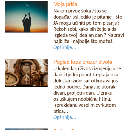
Moja priča
Nakon prvog šoka /što se
događa/ uslijedilo je pitanje - što
JA mogu učiniti po tom pitanju?
Rekoh sebi, kako bih željela da
izgleda tvoj idealan dan ? Napravi
najbliže i najbolje što možeš.
Opširnije...
Pogled kroz prozor života
U kalendaru života izmjenjuju se
dani i tjedni poput treptaja oka,
dok stari zidni sat otkucava još
jedno podne. Danas je utorak -
divan, proljetni dan. U zraku
osluškujem neobičnu tišinu,
isprekidanu veselim cvrkutom
ptica...
Opširnije...