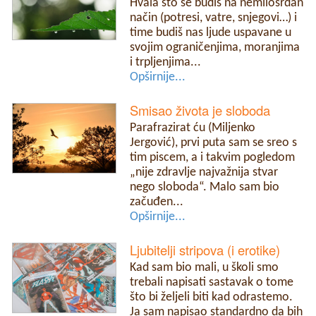
Hvala što se budiš na nemilosrdan
način (potresi, vatre, snjegovi…) i
time budiš nas ljude uspavane u
svojim ograničenjima, moranjima
i trpljenjima...
Opširnije...
Smisao života je sloboda
Parafrazirat ću (Miljenko
Jergović), prvi puta sam se sreo s
tim piscem, a i takvim pogledom
„nije zdravlje najvažnija stvar
nego sloboda“. Malo sam bio
začuđen...
Opširnije...
Ljubitelji stripova (i erotike)
Kad sam bio mali, u školi smo
trebali napisati sastavak o tome
što bi željeli biti kad odrastemo.
Ja sam napisao standardno da bih