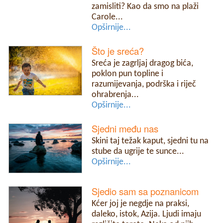
zamisliti? Kao da smo na plaži
Carole...
Opširnije...
Što je sreća?
Sreća je zagrljaj dragog bića,
poklon pun topline i
razumijevanja, podrška i riječ
ohrabrenja...
Opširnije...
Sjedni među nas
Skini taj težak kaput, sjedni tu na
stube da ugrije te sunce...
Opširnije...
Sjedio sam sa poznanicom
Kćer joj je negdje na praksi,
daleko, istok, Azija. Ljudi imaju