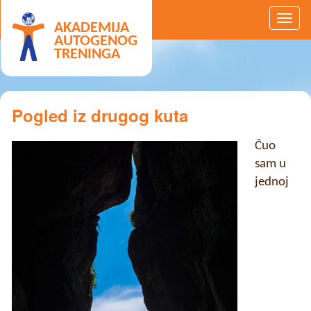
AKADEMIJA
AUTOGENOG
TRENINGA
Pogled iz drugog kuta
Čuo
sam u
jednoj