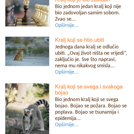
Bio jednom jedan kralj koji nije
bio zadovoljan samim sobom.
Zvao se...
Opširnije...
Kralj koji se htio ubiti
Jednoga dana kralj se odlučio
ubiti. „Ovaj život ništa ne vrijedi“,
zaključio je. Sve što napravi,
nema mu nikakvog smisla...
Opširnije...
Kralj koji se svega i svakoga
bojao
Bio jednom kralj koji se svega
bojao. Bojao se požara. Bojao se
poplava. Bojao se tsunamija i
epidemija...
Opširnije...