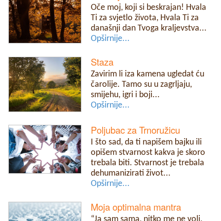
Oče moj, koji si beskrajan! Hvala
Ti za svjetlo života, Hvala Ti za
današnji dan Tvoga kraljevstva...
Opširnije...
Staza
Zavirim li iza kamena ugledat ću
čarolije. Tamo su u zagrljaju,
smijehu, igri i boji...
Opširnije...
Poljubac za Trnoružicu
I što sad, da ti napišem bajku ili
opišem stvarnost kakva je skoro
trebala biti. Stvarnost je trebala
dehumanizirati život...
Opširnije...
Moja optimalna mantra
“Ja sam sama, nitko me ne voli,