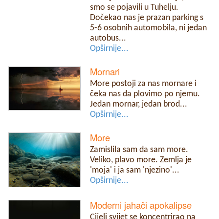
smo se pojavili u Tuhelju.
Dočekao nas je prazan parking s
5-6 osobnih automobila, ni jedan
autobus...
Opširnije...
Mornari
More postoji za nas mornare i
čeka nas da plovimo po njemu.
Jedan mornar, jedan brod...
Opširnije...
More
Zamislila sam da sam more.
Veliko, plavo more. Zemlja je
'moja' i ja sam 'njezino'...
Opširnije...
Moderni jahači apokalipse
Cijeli svijet se koncentrirao na