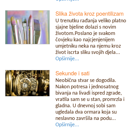
Slika života kroz poentilizam
U trenutku rađanja veliko platno
sjajne bjeline dolazi s novim
životom.Poslano je svakom
čovjeku kao najcjenjenijem
umjetniku neka na njemu kroz
život iscrta sliku svojih djela...
Opširnije...
Sekunde i sati
Neobična stvar se dogodila.
Nakon potresa i jednosatnog
bivanja na livadi ispred zgrade,
vratila sam se u stan, promrzla i
gladna. U dnevnoj sobi sam
ugledala dva ormara koja su
neslavno završila na podu...
Opširnije...