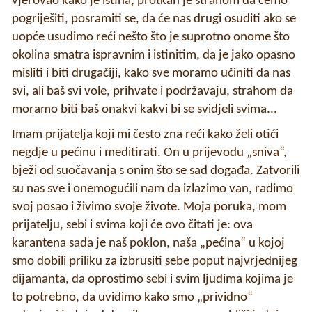
vjerovao kako je istina, protkan je strahom da ćemo
pogriješiti, posramiti se, da će nas drugi osuditi ako se
uopće usudimo reći nešto što je suprotno onome što
okolina smatra ispravnim i istinitim, da je jako opasno
misliti i biti drugačiji, kako sve moramo učiniti da nas
svi, ali baš svi vole, prihvate i podržavaju, strahom da
moramo biti baš onakvi kakvi bi se svidjeli svima...
Imam prijatelja koji mi često zna reći kako želi otići
negdje u pećinu i meditirati. On u prijevodu „sniva“,
bježi od suočavanja s onim što se sad događa. Zatvorili
su nas sve i onemogućili nam da izlazimo van, radimo
svoj posao i živimo svoje živote. Moja poruka, mom
prijatelju, sebi i svima koji će ovo čitati je: ova
karantena sada je naš poklon, naša „pećina“ u kojoj
smo dobili priliku za izbrusiti sebe poput najvrjednijeg
dijamanta, da oprostimo sebi i svim ljudima kojima je
to potrebno, da uvidimo kako smo „prividno“