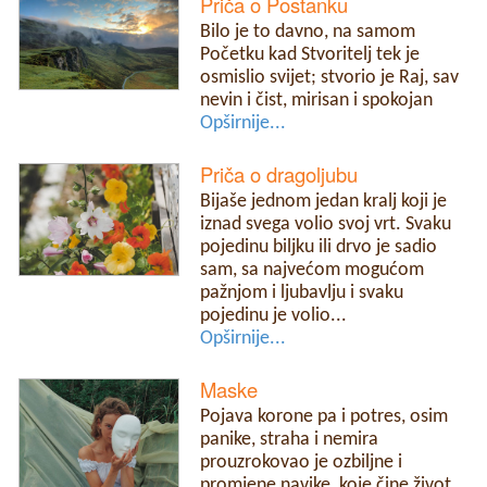
Priča o Postanku
Bilo je to davno, na samom
Početku kad Stvoritelj tek je
osmislio svijet; stvorio je Raj, sav
nevin i čist, mirisan i spokojan
Opširnije...
Priča o dragoljubu
Bijaše jednom jedan kralj koji je
iznad svega volio svoj vrt. Svaku
pojedinu biljku ili drvo je sadio
sam, sa najvećom mogućom
pažnjom i ljubavlju i svaku
pojedinu je volio...
Opširnije...
Maske
Pojava korone pa i potres, osim
panike, straha i nemira
prouzrokovao je ozbiljne i
promjene navike, koje čine život.