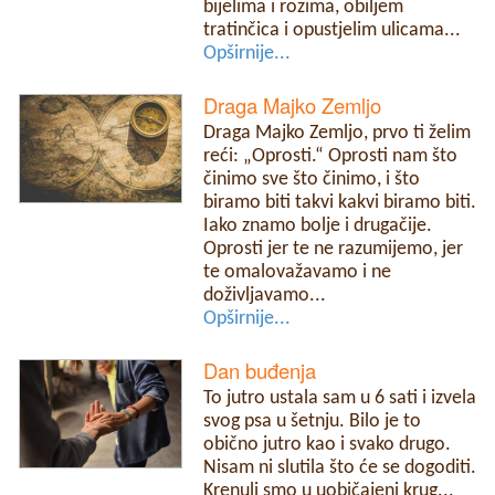
bijelima i rozima, obiljem
tratinčica i opustjelim ulicama...
Opširnije...
Draga Majko Zemljo
Draga Majko Zemljo, prvo ti želim
reći: „Oprosti.“ Oprosti nam što
činimo sve što činimo, i što
biramo biti takvi kakvi biramo biti.
Iako znamo bolje i drugačije.
Oprosti jer te ne razumijemo, jer
te omalovažavamo i ne
doživljavamo...
Opširnije...
Dan buđenja
To jutro ustala sam u 6 sati i izvela
svog psa u šetnju. Bilo je to
obično jutro kao i svako drugo.
Nisam ni slutila što će se dogoditi.
Krenuli smo u uobičajeni krug...