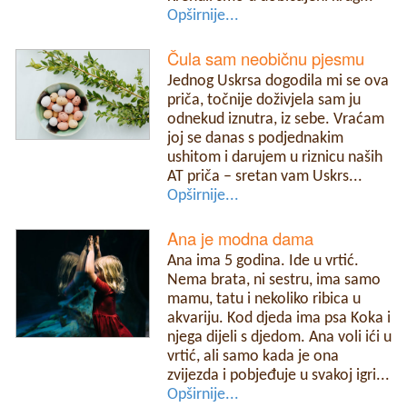
Opširnije...
Čula sam neobičnu pjesmu
Jednog Uskrsa dogodila mi se ova
priča, točnije doživjela sam ju
odnekud iznutra, iz sebe. Vraćam
joj se danas s podjednakim
ushitom i darujem u riznicu naših
AT priča – sretan vam Uskrs...
Opširnije...
Ana je modna dama
Ana ima 5 godina. Ide u vrtić.
Nema brata, ni sestru, ima samo
mamu, tatu i nekoliko ribica u
akvariju. Kod djeda ima psa Koka i
njega dijeli s djedom. Ana voli ići u
vrtić, ali samo kada je ona
zvijezda i pobjeđuje u svakoj igri...
Opširnije...