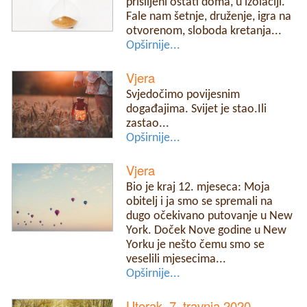
prisiljeni ostati doma, u izolaciji.
Fale nam šetnje, druženje, igra na
otvorenom, sloboda kretanja...
Opširnije...
Vjera
Svjedočimo povijesnim
događajima. Svijet je stao.Ili
zastao...
Opširnije...
Vjera
Bio je kraj 12. mjeseca: Moja
obitelj i ja smo se spremali na
dugo očekivano putovanje u New
York. Doček Nove godine u New
Yorku je nešto čemu smo se
veselili mjesecima...
Opširnije...
Utorak, 7. travnja 2020.