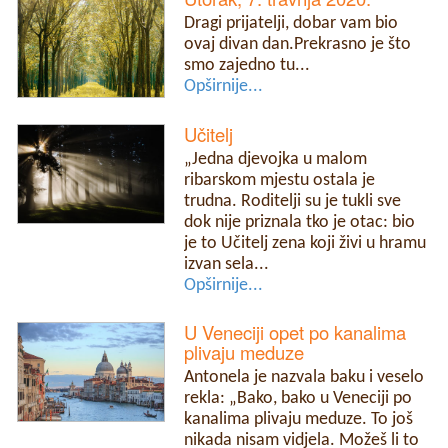
Dragi prijatelji, dobar vam bio
ovaj divan dan.Prekrasno je što
smo zajedno tu...
Opširnije...
Učitelj
„Jedna djevojka u malom
ribarskom mjestu ostala je
trudna. Roditelji su je tukli sve
dok nije priznala tko je otac: bio
je to Učitelj zena koji živi u hramu
izvan sela...
Opširnije...
U Veneciji opet po kanalima
plivaju meduze
Antonela je nazvala baku i veselo
rekla: „Bako, bako u Veneciji po
kanalima plivaju meduze. To još
nikada nisam vidjela. Možeš li to