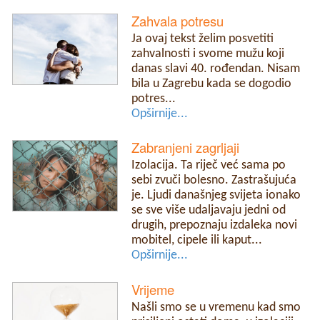
Zahvala potresu
Ja ovaj tekst želim posvetiti
zahvalnosti i svome mužu koji
danas slavi 40. rođendan. Nisam
bila u Zagrebu kada se dogodio
potres...
Opširnije...
Zabranjeni zagrljaji
Izolacija. Ta riječ već sama po
sebi zvuči bolesno. Zastrašujuća
je. Ljudi današnjeg svijeta ionako
se sve više udaljavaju jedni od
drugih, prepoznaju izdaleka novi
mobitel, cipele ili kaput...
Opširnije...
Vrijeme
Našli smo se u vremenu kad smo