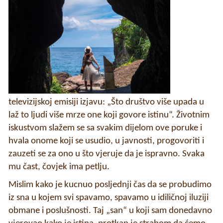
televizijskoj emisiji izjavu: „Što društvo više upada u
laž to ljudi više mrze one koji govore istinu“. Životnim
iskustvom slažem se sa svakim dijelom ove poruke i
hvala onome koji se usudio, u javnosti, progovoriti i
zauzeti se za ono u što vjeruje da je ispravno. Svaka
mu čast, čovjek ima petlju.
Mislim kako je kucnuo posljednji čas da se probudimo
iz sna u kojem svi spavamo, spavamo u idiličnoj iluziji
obmane i poslušnosti. Taj „san“ u koji sam donedavno