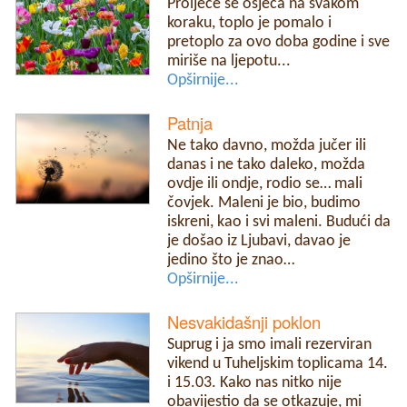
Proljeće se osjeća na svakom
koraku, toplo je pomalo i
pretoplo za ovo doba godine i sve
miriše na ljepotu...
Opširnije...
Patnja
Ne tako davno, možda jučer ili
danas i ne tako daleko, možda
ovdje ili ondje, rodio se… mali
čovjek. Maleni je bio, budimo
iskreni, kao i svi maleni. Budući da
je došao iz Ljubavi, davao je
jedino što je znao…
Opširnije...
Nesvakidašnji poklon
Suprug i ja smo imali rezerviran
vikend u Tuheljskim toplicama 14.
i 15.03. Kako nas nitko nije
obavijestio da se otkazuje, mi