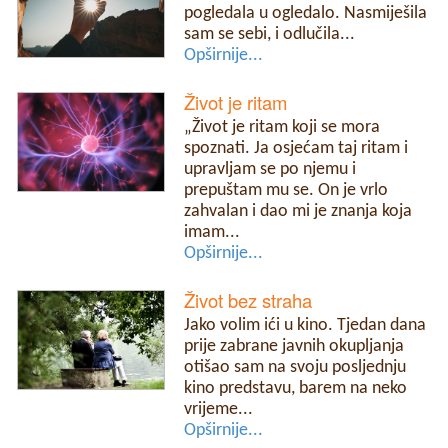
pogledala u ogledalo. Nasmiješila
sam se sebi, i odlučila...
Opširnije...
Život je ritam
„Život je ritam koji se mora
spoznati. Ja osjećam taj ritam i
upravljam se po njemu i
prepuštam mu se. On je vrlo
zahvalan i dao mi je znanja koja
imam...
Opširnije...
Život bez straha
Jako volim ići u kino. Tjedan dana
prije zabrane javnih okupljanja
otišao sam na svoju posljednju
kino predstavu, barem na neko
vrijeme...
Opširnije...