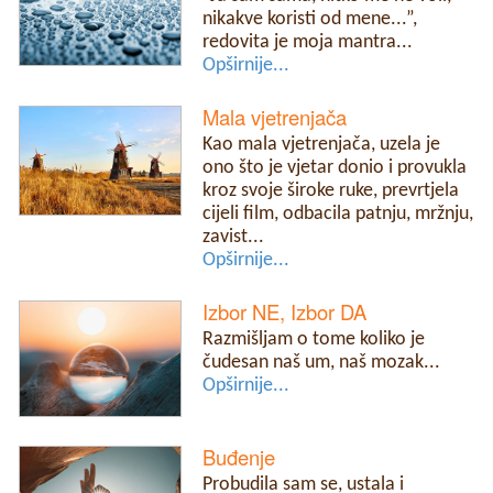
nikakve koristi od mene...”,
redovita je moja mantra...
Opširnije...
Mala vjetrenjača
Kao mala vjetrenjača, uzela je
ono što je vjetar donio i provukla
kroz svoje široke ruke, prevrtjela
cijeli film, odbacila patnju, mržnju,
zavist...
Opširnije...
Izbor NE, Izbor DA
Razmišljam o tome koliko je
čudesan naš um, naš mozak...
Opširnije...
Buđenje
Probudila sam se, ustala i