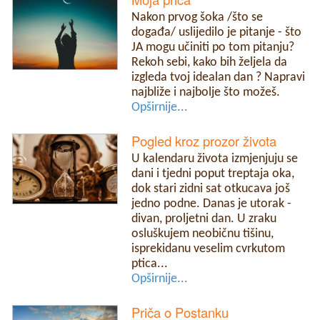
Nakon prvog šoka /što se
događa/ uslijedilo je pitanje - što
JA mogu učiniti po tom pitanju?
Rekoh sebi, kako bih željela da
izgleda tvoj idealan dan ? Napravi
najbliže i najbolje što možeš.
Opširnije...
Pogled kroz prozor života
U kalendaru života izmjenjuju se
dani i tjedni poput treptaja oka,
dok stari zidni sat otkucava još
jedno podne. Danas je utorak -
divan, proljetni dan. U zraku
osluškujem neobičnu tišinu,
isprekidanu veselim cvrkutom
ptica...
Opširnije...
Priča o Postanku