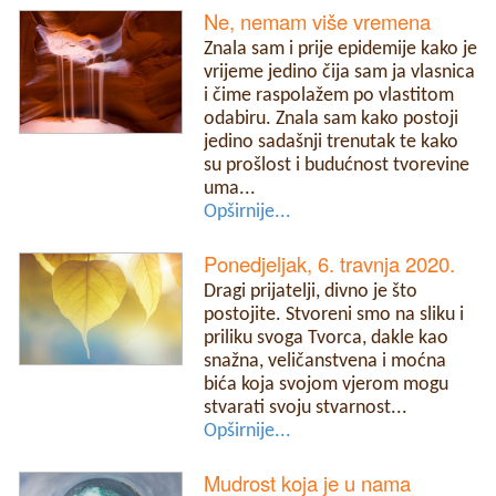
Ne, nemam više vremena
Znala sam i prije epidemije kako je
vrijeme jedino čija sam ja vlasnica
i čime raspolažem po vlastitom
odabiru. Znala sam kako postoji
jedino sadašnji trenutak te kako
su prošlost i budućnost tvorevine
uma...
Opširnije...
Ponedjeljak, 6. travnja 2020.
Dragi prijatelji, divno je što
postojite. Stvoreni smo na sliku i
priliku svoga Tvorca, dakle kao
snažna, veličanstvena i moćna
bića koja svojom vjerom mogu
stvarati svoju stvarnost...
Opširnije...
Mudrost koja je u nama