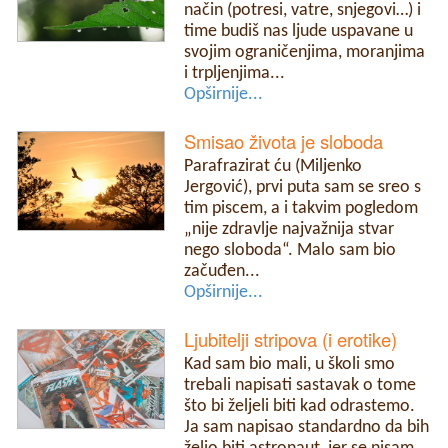
način (potresi, vatre, snjegovi…) i
time budiš nas ljude uspavane u
svojim ograničenjima, moranjima
i trpljenjima...
Opširnije...
Smisao života je sloboda
Parafrazirat ću (Miljenko
Jergović), prvi puta sam se sreo s
tim piscem, a i takvim pogledom
„nije zdravlje najvažnija stvar
nego sloboda“. Malo sam bio
začuđen...
Opširnije...
Ljubitelji stripova (i erotike)
Kad sam bio mali, u školi smo
trebali napisati sastavak o tome
što bi željeli biti kad odrastemo.
Ja sam napisao standardno da bih