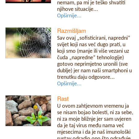
nemam, pa mi je teško shvatiti
njihove situacije...
Opširnije...
Razmišljam
Sav ovaj „sofisticirani, napredni“
svijet koji nas već dugo prati, u
koji smo (manje ili više vezani uz
čuda „napredne“ tehnologije)
gotovo neprimjetno uronili (sve
dublje) jer nam naši smartphoni u
trenutku daju odgovore...
Opširnije...
Rast
U ovom zahtjevnom vremenu ja
se nisam bojao bolesti, ni za sebe,
ni za moje bližnje jer sam uvjeren
da je taj virus među nama već
mjesecima i da je naš imunološki
sustav odradio ono što odrađuje