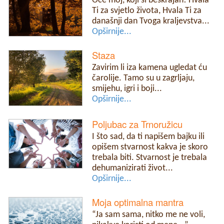
Oče moj, koji si beskrajan! Hvala
Ti za svjetlo života, Hvala Ti za
današnji dan Tvoga kraljevstva...
Opširnije...
Staza
Zavirim li iza kamena ugledat ću
čarolije. Tamo su u zagrljaju,
smijehu, igri i boji...
Opširnije...
Poljubac za Trnoružicu
I što sad, da ti napišem bajku ili
opišem stvarnost kakva je skoro
trebala biti. Stvarnost je trebala
dehumanizirati život...
Opširnije...
Moja optimalna mantra
“Ja sam sama, nitko me ne voli,