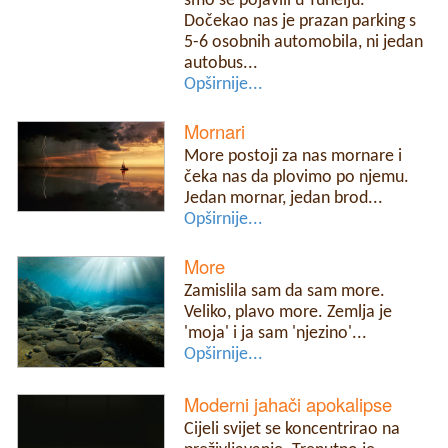
smo se pojavili u Tuhelju.
Dočekao nas je prazan parking s
5-6 osobnih automobila, ni jedan
autobus...
Opširnije...
Mornari
More postoji za nas mornare i
čeka nas da plovimo po njemu.
Jedan mornar, jedan brod...
Opširnije...
More
Zamislila sam da sam more.
Veliko, plavo more. Zemlja je
'moja' i ja sam 'njezino'...
Opširnije...
Moderni jahači apokalipse
Cijeli svijet se koncentrirao na