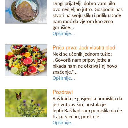
Dragi prijatelji, dobro vam bilo
ovo nedjeljno jutro. Gospodin nas
stvori na svoju sliku i priliku.Dade
nam moć da vjerom kao zrno
gorušice...
Opširnije...
Priča prva: Jedi vlastiti plod
Neki se učenik jednom tužio:
„Govoriš nam pripovijetke a
nikada nam ne otkrivaš njihovo
značenje.“...
Opširnije...
Pozdrav!
Baš kada je gusjenica pomislila da
je život završio, postala je
leptir.Baš kad sam pomislila da će
trajat vječno, prošlo je...
Opširnije...