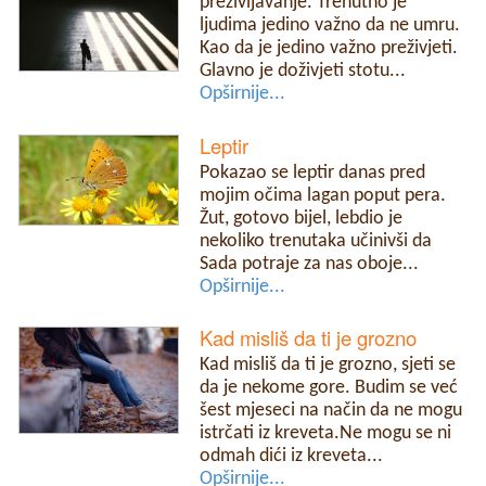
preživljavanje. Trenutno je
ljudima jedino važno da ne umru.
Kao da je jedino važno preživjeti.
Glavno je doživjeti stotu...
Opširnije...
Leptir
Pokazao se leptir danas pred
mojim očima lagan poput pera.
Žut, gotovo bijel, lebdio je
nekoliko trenutaka učinivši da
Sada potraje za nas oboje...
Opširnije...
Kad misliš da ti je grozno
Kad misliš da ti je grozno, sjeti se
da je nekome gore. Budim se već
šest mjeseci na način da ne mogu
istrčati iz kreveta.Ne mogu se ni
odmah dići iz kreveta...
Opširnije...