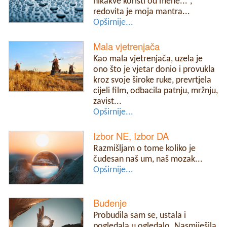
nikakve koristi od mene...”,
redovita je moja mantra...
Opširnije...
Mala vjetrenjača
Kao mala vjetrenjača, uzela je
ono što je vjetar donio i provukla
kroz svoje široke ruke, prevrtjela
cijeli film, odbacila patnju, mržnju,
zavist...
Opširnije...
Izbor NE, Izbor DA
Razmišljam o tome koliko je
čudesan naš um, naš mozak...
Opširnije...
Buđenje
Probudila sam se, ustala i
pogledala u ogledalo. Nasmiješila