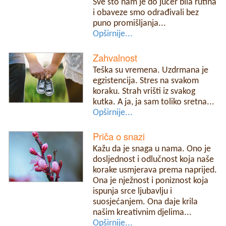
Sve što nam je do jučer bila rutina
i obaveze smo odrađivali bez
puno promišljanja...
Opširnije...
Zahvalnost
Teška su vremena. Uzdrmana je
egzistencija. Stres na svakom
koraku. Strah vrišti iz svakog
kutka. A ja, ja sam toliko sretna...
Opširnije...
Priča o snazi
Kažu da je snaga u nama. Ono je
dosljednost i odlučnost koja naše
korake usmjerava prema naprijed.
Ona je nježnost i poniznost koja
ispunja srce ljubavlju i
suosjećanjem. Ona daje krila
našim kreativnim djelima...
Opširnije...