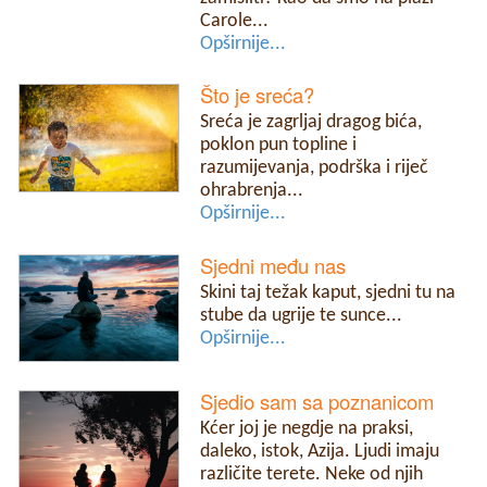
Carole...
Opširnije...
Što je sreća?
Sreća je zagrljaj dragog bića,
poklon pun topline i
razumijevanja, podrška i riječ
ohrabrenja...
Opširnije...
Sjedni među nas
Skini taj težak kaput, sjedni tu na
stube da ugrije te sunce...
Opširnije...
Sjedio sam sa poznanicom
Kćer joj je negdje na praksi,
daleko, istok, Azija. Ljudi imaju
različite terete. Neke od njih