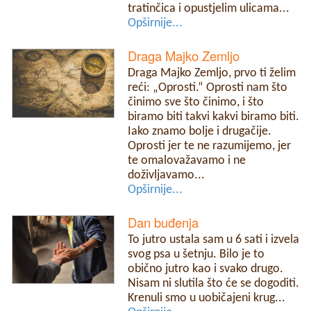
tratinčica i opustjelim ulicama...
Opširnije...
Draga Majko Zemljo
Draga Majko Zemljo, prvo ti želim
reći: „Oprosti.“ Oprosti nam što
činimo sve što činimo, i što
biramo biti takvi kakvi biramo biti.
Iako znamo bolje i drugačije.
Oprosti jer te ne razumijemo, jer
te omalovažavamo i ne
doživljavamo...
Opširnije...
Dan buđenja
To jutro ustala sam u 6 sati i izvela
svog psa u šetnju. Bilo je to
obično jutro kao i svako drugo.
Nisam ni slutila što će se dogoditi.
Krenuli smo u uobičajeni krug...