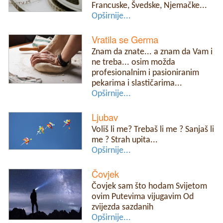
Francuske, Švedske, Njemačke...
Opširnije...
Vratila se Germa
Znam da znate... a znam da Vam i
ne treba... osim možda
profesionalnim i pasioniranim
pekarima i slastičarima...
Opširnije...
Ljubav
Voliš li me? Trebaš li me ? Sanjaš li
me ? Strah upita...
Opširnije...
Čovjek
Čovjek sam što hodam Svijetom
ovim Putevima vijugavim Od
zvijezda sazdanih
Opširnije...