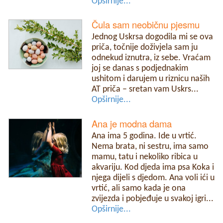
Opširnije...
Čula sam neobičnu pjesmu
Jednog Uskrsa dogodila mi se ova
priča, točnije doživjela sam ju
odnekud iznutra, iz sebe. Vraćam
joj se danas s podjednakim
ushitom i darujem u riznicu naših
AT priča – sretan vam Uskrs...
Opširnije...
Ana je modna dama
Ana ima 5 godina. Ide u vrtić.
Nema brata, ni sestru, ima samo
mamu, tatu i nekoliko ribica u
akvariju. Kod djeda ima psa Koka i
njega dijeli s djedom. Ana voli ići u
vrtić, ali samo kada je ona
zvijezda i pobjeđuje u svakoj igri...
Opširnije...