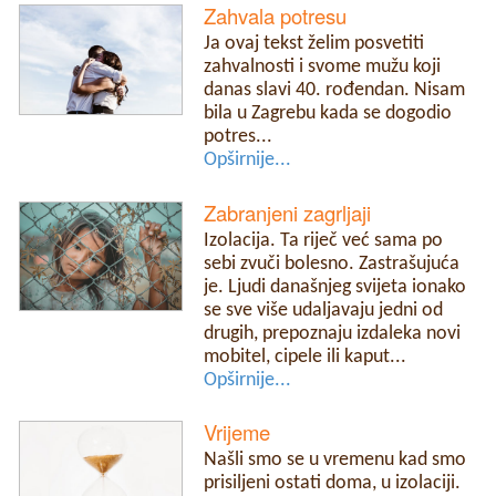
Zahvala potresu
Ja ovaj tekst želim posvetiti
zahvalnosti i svome mužu koji
danas slavi 40. rođendan. Nisam
bila u Zagrebu kada se dogodio
potres...
Opširnije...
Zabranjeni zagrljaji
Izolacija. Ta riječ već sama po
sebi zvuči bolesno. Zastrašujuća
je. Ljudi današnjeg svijeta ionako
se sve više udaljavaju jedni od
drugih, prepoznaju izdaleka novi
mobitel, cipele ili kaput...
Opširnije...
Vrijeme
Našli smo se u vremenu kad smo
prisiljeni ostati doma, u izolaciji.