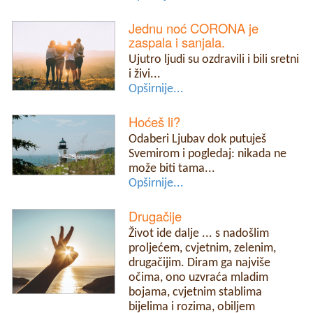
Jednu noć CORONA je
zaspala i sanjala.
Ujutro ljudi su ozdravili i bili sretni
i živi...
Opširnije...
Hoćeš li?
Odaberi Ljubav dok putuješ
Svemirom i pogledaj: nikada ne
može biti tama...
Opširnije...
Drugačije
Život ide dalje ... s nadošlim
proljećem, cvjetnim, zelenim,
drugačijim. Diram ga najviše
očima, ono uzvraća mladim
bojama, cvjetnim stablima
bijelima i rozima, obiljem