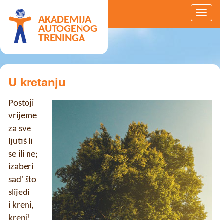
AKADEMIJA
AUTOGENOG
TRENINGA
U kretanju
Postoji
vrijeme
za sve
ljutiš li
se ili ne;
izaberi
sad' što
slijedi
i kreni,
kreni!