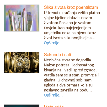
Slika života kroz poentilizam
U trenutku rađanja veliko platno
sjajne bjeline dolazi s novim
životom.Poslano je svakom
čovjeku kao najcjenjenijem
umjetniku neka na njemu kroz
život iscrta sliku svojih djela...
Opširnije...
Sekunde i sati
Neobična stvar se dogodila.
Nakon potresa i jednosatnog
bivanja na livadi ispred zgrade,
vratila sam se u stan, promrzla i
gladna. U dnevnoj sobi sam
ugledala dva ormara koja su
neslavno završila na podu...
Opširnije...
Moja priča