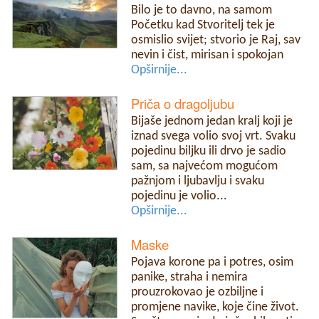
Bilo je to davno, na samom
Početku kad Stvoritelj tek je
osmislio svijet; stvorio je Raj, sav
nevin i čist, mirisan i spokojan
Opširnije...
Priča o dragoljubu
Bijaše jednom jedan kralj koji je
iznad svega volio svoj vrt. Svaku
pojedinu biljku ili drvo je sadio
sam, sa najvećom mogućom
pažnjom i ljubavlju i svaku
pojedinu je volio...
Opširnije...
Maske
Pojava korone pa i potres, osim
panike, straha i nemira
prouzrokovao je ozbiljne i
promjene navike, koje čine život.