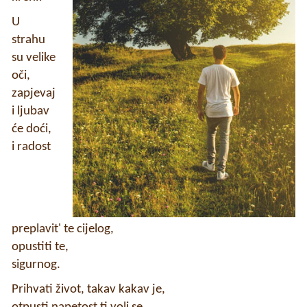
U
strahu
su velike
oči,
zapjevaj
i ljubav
će doći,
i radost
preplavit' te cijelog,
opustiti te,
sigurnog.
Prihvati život, takav kakav je,