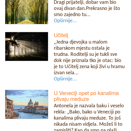
Dragi prijatelji, dobar vam bio
ovaj divan dan.Prekrasno je što
smo zajedno tu...
Opširnije...
Učitelj
„Jedna djevojka u malom
ribarskom mjestu ostala je
trudna. Roditelji su je tukli sve
dok nije priznala tko je otac: bio
je to Učitelj zena koji živi u hramu
izvan sela...
Opširnije...
U Veneciji opet po kanalima
plivaju meduze
Antonela je nazvala baku i veselo
rekla: „Bako, bako u Veneciji po
kanalima plivaju meduze. To još
nikada nisam vidjela. Možeš li to
zamisliti? Kao da smo na plaži