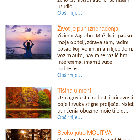
želio biti astronaut, jer se nisam
usudio...
Opširnije...
Život je pun iznenađenja
Živim u Zagrebu. Muž, kći i pas su
moja obitelj, zdrava sam, radim
posao koji volim, imam lijep dom,
vozim auto, bavim se različitim
interesima, imam živuće
roditelje...
Opširnije...
Tišina u meni
Uz nagovještaj radosti i kričavosti
boje i zvuka stigne proljeće. Nalet
ushićenja obuzme moje tijelo...
Opširnije...
Svako jutro MOLITVA