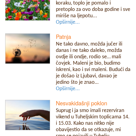
koraku, toplo je pomalo i
pretoplo za ovo doba godine i sve
miriše na ljepotu...
Opširnije...
Patnja
Ne tako davno, možda jučer ili
danas i ne tako daleko, možda
ovdje ili ondje, rodio se… mali
čovjek. Maleni je bio, budimo
iskreni, kao i svi maleni. Budući da
je došao iz Ljubavi, davao je
jedino što je znao…
Opširnije...
Nesvakidašnji poklon
Suprug i ja smo imali rezerviran
vikend u Tuheljskim toplicama 14.
i 15.03. Kako nas nitko nije
obavijestio da se otkazuje, mi