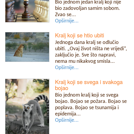
Bio jednom jedan kralj koji nije
bio zadovoljan samim sobom.
Zvao se...
Opširnije...
Kralj koji se htio ubiti
Jednoga dana kralj se odlučio
ubiti. „Ovaj život ništa ne vrijedi“,
zaključio je. Sve što napravi,
nema mu nikakvog smisla...
Opširnije...
Kralj koji se svega i svakoga
bojao
Bio jednom kralj koji se svega
bojao. Bojao se požara. Bojao se
poplava. Bojao se tsunamija i
epidemija...
Opširnije...