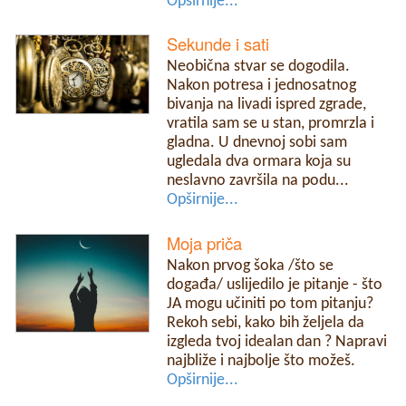
Opširnije...
Sekunde i sati
Neobična stvar se dogodila.
Nakon potresa i jednosatnog
bivanja na livadi ispred zgrade,
vratila sam se u stan, promrzla i
gladna. U dnevnoj sobi sam
ugledala dva ormara koja su
neslavno završila na podu...
Opširnije...
Moja priča
Nakon prvog šoka /što se
događa/ uslijedilo je pitanje - što
JA mogu učiniti po tom pitanju?
Rekoh sebi, kako bih željela da
izgleda tvoj idealan dan ? Napravi
najbliže i najbolje što možeš.
Opširnije...