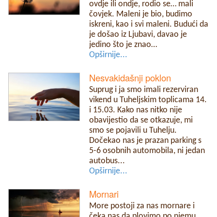
ovdje ili ondje, rodio se… mali
čovjek. Maleni je bio, budimo
iskreni, kao i svi maleni. Budući da
je došao iz Ljubavi, davao je
jedino što je znao…
Opširnije...
Nesvakidašnji poklon
Suprug i ja smo imali rezerviran
vikend u Tuheljskim toplicama 14.
i 15.03. Kako nas nitko nije
obavijestio da se otkazuje, mi
smo se pojavili u Tuhelju.
Dočekao nas je prazan parking s
5-6 osobnih automobila, ni jedan
autobus...
Opširnije...
Mornari
More postoji za nas mornare i
čeka nas da plovimo po njemu.