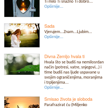
Ti milo Ti snažno Ti dobro...
Opširnije...
Sada
Vjerujem...Znam...Ljubim...
Opširnije...
Divna Zemljo hvala ti
Hvala što se budiš na nemilosrdan
način (potresi, vatre, snjegovi…) i
time budiš nas ljude uspavane u
svojim ograničenjima, moranjima
i trpljenjima...
Opširnije...
Smisao života je sloboda
Parafrazirat ću (Miljenko