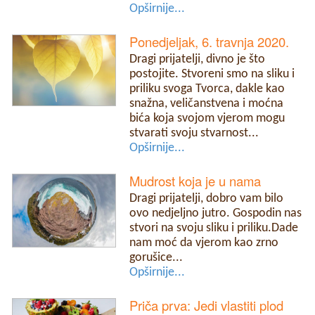
Opširnije...
Ponedjeljak, 6. travnja 2020.
Dragi prijatelji, divno je što
postojite. Stvoreni smo na sliku i
priliku svoga Tvorca, dakle kao
snažna, veličanstvena i moćna
bića koja svojom vjerom mogu
stvarati svoju stvarnost...
Opširnije...
Mudrost koja je u nama
Dragi prijatelji, dobro vam bilo
ovo nedjeljno jutro. Gospodin nas
stvori na svoju sliku i priliku.Dade
nam moć da vjerom kao zrno
gorušice...
Opširnije...
Priča prva: Jedi vlastiti plod