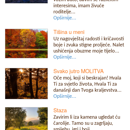
interesima, imam živuće
roditelje...
Opširnije...
Tišina u meni
Uz nagovještaj radosti i kričavosti
boje i zvuka stigne proljeće. Nalet
ushićenja obuzme moje tijelo...
Opširnije...
Svako jutro MOLITVA
Oče moj, koji si beskrajan! Hvala
Ti za svjetlo života, Hvala Ti za
današnji dan Tvoga kraljevstva...
Opširnije...
Staza
Zavirim li iza kamena ugledat ću
čarolije. Tamo su u zagrljaju,
smijehu, igri i boji...