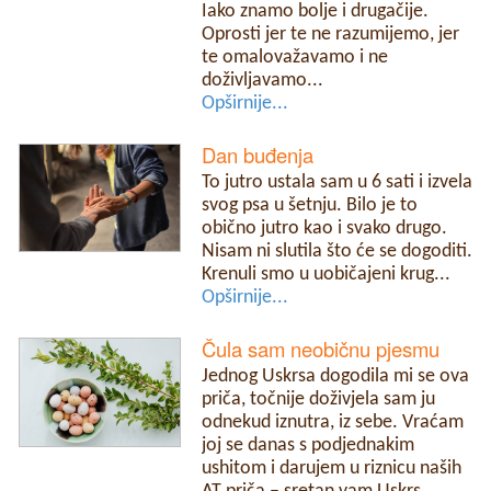
Iako znamo bolje i drugačije.
Oprosti jer te ne razumijemo, jer
te omalovažavamo i ne
doživljavamo...
Opširnije...
Dan buđenja
To jutro ustala sam u 6 sati i izvela
svog psa u šetnju. Bilo je to
obično jutro kao i svako drugo.
Nisam ni slutila što će se dogoditi.
Krenuli smo u uobičajeni krug...
Opširnije...
Čula sam neobičnu pjesmu
Jednog Uskrsa dogodila mi se ova
priča, točnije doživjela sam ju
odnekud iznutra, iz sebe. Vraćam
joj se danas s podjednakim
ushitom i darujem u riznicu naših