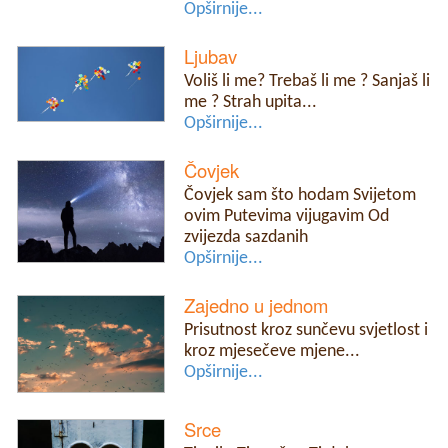
Opširnije...
Ljubav
Voliš li me? Trebaš li me ? Sanjaš li
me ? Strah upita...
Opširnije...
Čovjek
Čovjek sam što hodam Svijetom
ovim Putevima vijugavim Od
zvijezda sazdanih
Opširnije...
Zajedno u jednom
Prisutnost kroz sunčevu svjetlost i
kroz mjesečeve mjene...
Opširnije...
Srce