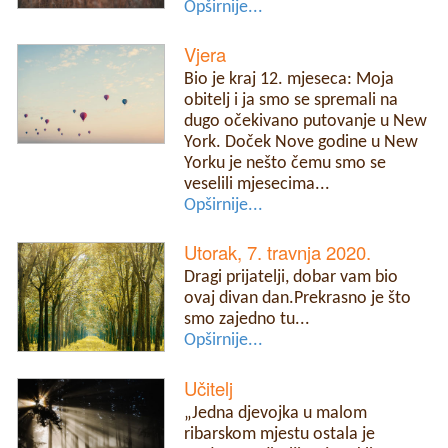
Opširnije...
Vjera
Bio je kraj 12. mjeseca: Moja
obitelj i ja smo se spremali na
dugo očekivano putovanje u New
York. Doček Nove godine u New
Yorku je nešto čemu smo se
veselili mjesecima...
Opširnije...
Utorak, 7. travnja 2020.
Dragi prijatelji, dobar vam bio
ovaj divan dan.Prekrasno je što
smo zajedno tu...
Opširnije...
Učitelj
„Jedna djevojka u malom
ribarskom mjestu ostala je