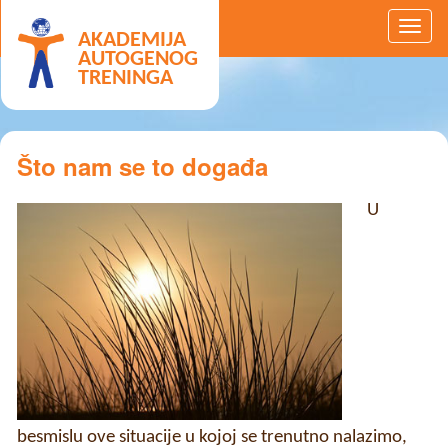
AKADEMIJA
AUTOGENOG
TRENINGA
Što nam se to događa
U
besmislu ove situacije u kojoj se trenutno nalazimo,