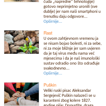
čuda „napredne“ tehnologije)
gotovo neprimjetno uronili (sve
dublje) jer nam naši smartphoni u
trenutku daju odgovore...
Opširnije...
Rast
U ovom zahtjevnom vremenu ja
se nisam bojao bolesti, ni za sebe,
ni za moje bližnje jer sam uvjeren
da je taj virus među nama već
mjesecima i da je naš imunološki
sustav odradio ono što odrađuje
svakodnevno...
Opširnije...
Puškin
Veliki ruski pisac Aleksandar
Sergejevič Puškin nalazeći se u
karanteni zbog kolere 1827.
godine piše: Dopustite, draga