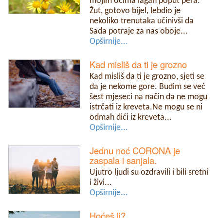
mojim očima lagan poput pera.
Žut, gotovo bijel, lebdio je
nekoliko trenutaka učinivši da
Sada potraje za nas oboje...
Opširnije...
Kad misliš da ti je grozno
Kad misliš da ti je grozno, sjeti se
da je nekome gore. Budim se već
šest mjeseci na način da ne mogu
istrčati iz kreveta.Ne mogu se ni
odmah dići iz kreveta...
Opširnije...
Jednu noć CORONA je
zaspala i sanjala.
Ujutro ljudi su ozdravili i bili sretni
i živi...
Opširnije...
Hoćeš li?