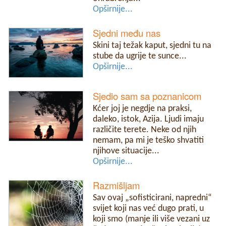
Opširnije...
Sjedni među nas
Skini taj težak kaput, sjedni tu na
stube da ugrije te sunce...
Opširnije...
Sjedio sam sa poznanicom
Kćer joj je negdje na praksi,
daleko, istok, Azija. Ljudi imaju
različite terete. Neke od njih
nemam, pa mi je teško shvatiti
njihove situacije...
Opširnije...
Razmišljam
Sav ovaj „sofisticirani, napredni“
svijet koji nas već dugo prati, u
koji smo (manje ili više vezani uz