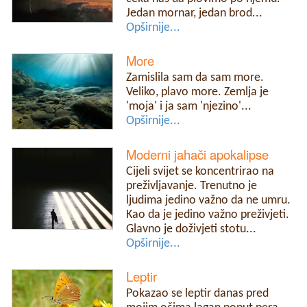
Jedan mornar, jedan brod...
Opširnije...
More
Zamislila sam da sam more.
Veliko, plavo more. Zemlja je
'moja' i ja sam 'njezino'...
Opširnije...
Moderni jahači apokalipse
Cijeli svijet se koncentrirao na
preživljavanje. Trenutno je
ljudima jedino važno da ne umru.
Kao da je jedino važno preživjeti.
Glavno je doživjeti stotu...
Opširnije...
Leptir
Pokazao se leptir danas pred