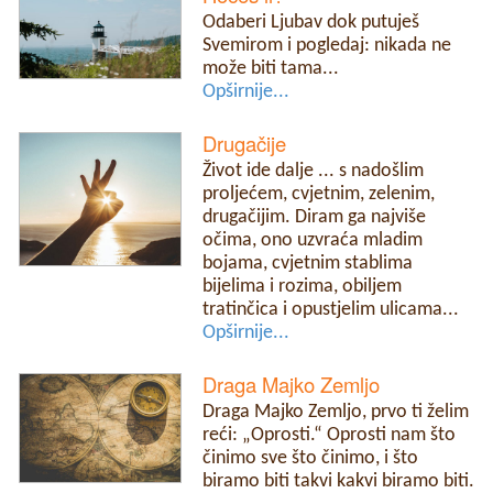
Odaberi Ljubav dok putuješ
Svemirom i pogledaj: nikada ne
može biti tama...
Opširnije...
Drugačije
Život ide dalje ... s nadošlim
proljećem, cvjetnim, zelenim,
drugačijim. Diram ga najviše
očima, ono uzvraća mladim
bojama, cvjetnim stablima
bijelima i rozima, obiljem
tratinčica i opustjelim ulicama...
Opširnije...
Draga Majko Zemljo
Draga Majko Zemljo, prvo ti želim
reći: „Oprosti.“ Oprosti nam što
činimo sve što činimo, i što
biramo biti takvi kakvi biramo biti.