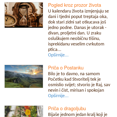
Pogled kroz prozor života
U kalendaru života izmjenjuju se
dani i tjedni poput treptaja oka,
dok stari zidni sat otkucava još
jedno podne. Danas je utorak -
divan, proljetni dan. U zraku
osluškujem neobičnu tišinu,
isprekidanu veselim cvrkutom
ptica...
Opširnije...
Priča o Postanku
Bilo je to davno, na samom
Početku kad Stvoritelj tek je
osmislio svijet; stvorio je Raj, sav
nevin i čist, mirisan i spokojan
Opširnije...
Priča o dragoljubu
Bijaše jednom jedan kralj koji je