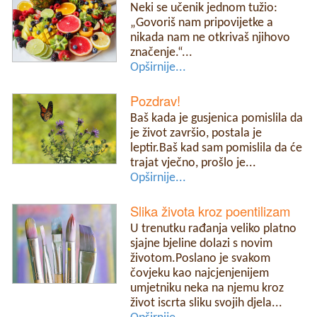
Neki se učenik jednom tužio:
„Govoriš nam pripovijetke a
nikada nam ne otkrivaš njihovo
značenje.“...
Opširnije...
Pozdrav!
Baš kada je gusjenica pomislila da
je život završio, postala je
leptir.Baš kad sam pomislila da će
trajat vječno, prošlo je...
Opširnije...
Slika života kroz poentilizam
U trenutku rađanja veliko platno
sjajne bjeline dolazi s novim
životom.Poslano je svakom
čovjeku kao najcjenjenijem
umjetniku neka na njemu kroz
život iscrta sliku svojih djela...