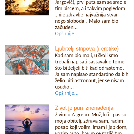
Jergović), prvi puta sam se sreo s
tim piscem, a i takvim pogledom
„nije zdravlje najvažnija stvar
nego sloboda“. Malo sam bio
začuđen...
Opširnije...
Ljubitelji stripova (i erotike)
Kad sam bio mali, u školi smo
trebali napisati sastavak o tome
što bi željeli biti kad odrastemo.
Ja sam napisao standardno da bih
želio biti astronaut, jer se nisam
usudio...
Opširnije...
Život je pun iznenađenja
Živim u Zagrebu. Muž, kći i pas su
moja obitelj, zdrava sam, radim
posao koji volim, imam lijep dom,
vozim auto, bavim se različitim