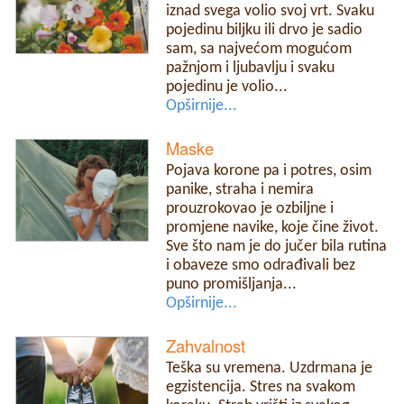
iznad svega volio svoj vrt. Svaku
pojedinu biljku ili drvo je sadio
sam, sa najvećom mogućom
pažnjom i ljubavlju i svaku
pojedinu je volio...
Opširnije...
Maske
Pojava korone pa i potres, osim
panike, straha i nemira
prouzrokovao je ozbiljne i
promjene navike, koje čine život.
Sve što nam je do jučer bila rutina
i obaveze smo odrađivali bez
puno promišljanja...
Opširnije...
Zahvalnost
Teška su vremena. Uzdrmana je
egzistencija. Stres na svakom