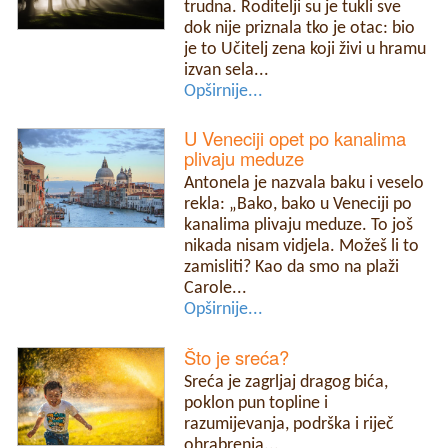
trudna. Roditelji su je tukli sve
dok nije priznala tko je otac: bio
je to Učitelj zena koji živi u hramu
izvan sela...
Opširnije...
U Veneciji opet po kanalima
plivaju meduze
Antonela je nazvala baku i veselo
rekla: „Bako, bako u Veneciji po
kanalima plivaju meduze. To još
nikada nisam vidjela. Možeš li to
zamisliti? Kao da smo na plaži
Carole...
Opširnije...
Što je sreća?
Sreća je zagrljaj dragog bića,
poklon pun topline i
razumijevanja, podrška i riječ
ohrabrenja...