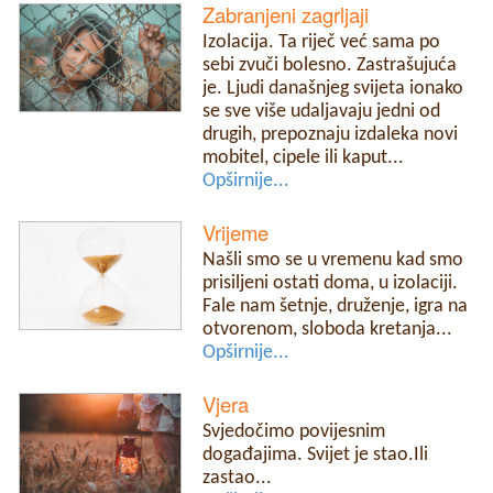
Zabranjeni zagrljaji
Izolacija. Ta riječ već sama po
sebi zvuči bolesno. Zastrašujuća
je. Ljudi današnjeg svijeta ionako
se sve više udaljavaju jedni od
drugih, prepoznaju izdaleka novi
mobitel, cipele ili kaput...
Opširnije...
Vrijeme
Našli smo se u vremenu kad smo
prisiljeni ostati doma, u izolaciji.
Fale nam šetnje, druženje, igra na
otvorenom, sloboda kretanja...
Opširnije...
Vjera
Svjedočimo povijesnim
događajima. Svijet je stao.Ili
zastao...