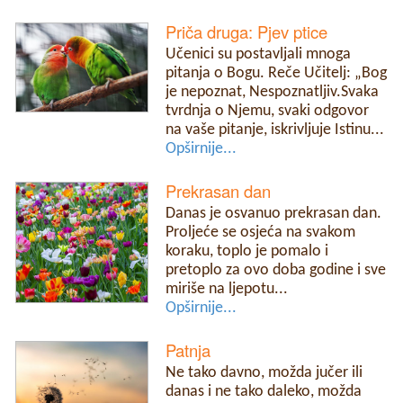
Priča druga: Pjev ptice
Učenici su postavljali mnoga
pitanja o Bogu. Reče Učitelj: „Bog
je nepoznat, Nespoznatljiv.Svaka
tvrdnja o Njemu, svaki odgovor
na vaše pitanje, iskrivljuje Istinu...
Opširnije...
Prekrasan dan
Danas je osvanuo prekrasan dan.
Proljeće se osjeća na svakom
koraku, toplo je pomalo i
pretoplo za ovo doba godine i sve
miriše na ljepotu...
Opširnije...
Patnja
Ne tako davno, možda jučer ili
danas i ne tako daleko, možda