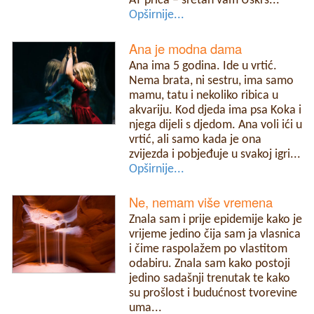
AT priča – sretan vam Uskrs...
Opširnije...
Ana je modna dama
Ana ima 5 godina. Ide u vrtić.
Nema brata, ni sestru, ima samo
mamu, tatu i nekoliko ribica u
akvariju. Kod djeda ima psa Koka i
njega dijeli s djedom. Ana voli ići u
vrtić, ali samo kada je ona
zvijezda i pobjeđuje u svakoj igri...
Opširnije...
Ne, nemam više vremena
Znala sam i prije epidemije kako je
vrijeme jedino čija sam ja vlasnica
i čime raspolažem po vlastitom
odabiru. Znala sam kako postoji
jedino sadašnji trenutak te kako
su prošlost i budućnost tvorevine
uma...