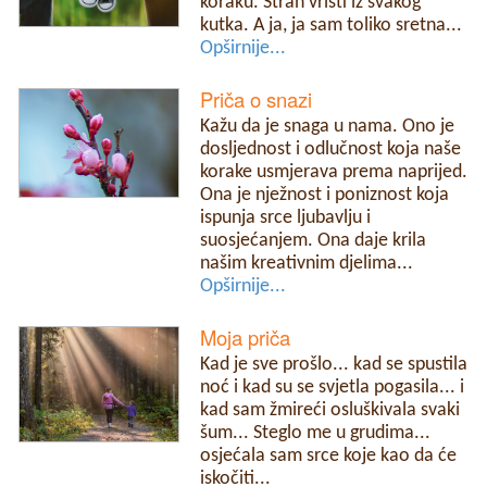
koraku. Strah vrišti iz svakog
kutka. A ja, ja sam toliko sretna...
Opširnije...
Priča o snazi
Kažu da je snaga u nama. Ono je
dosljednost i odlučnost koja naše
korake usmjerava prema naprijed.
Ona je nježnost i poniznost koja
ispunja srce ljubavlju i
suosjećanjem. Ona daje krila
našim kreativnim djelima...
Opširnije...
Moja priča
Kad je sve prošlo... kad se spustila
noć i kad su se svjetla pogasila... i
kad sam žmireći osluškivala svaki
šum... Steglo me u grudima...
osjećala sam srce koje kao da će
iskočiti...