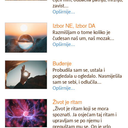
cijeli film, odbacila patnju, mržnju,
zavist...
Opširnije...
Izbor NE, Izbor DA
Razmišljam o tome koliko je
čudesan naš um, naš mozak...
Opširnije...
Buđenje
Probudila sam se, ustala i
pogledala u ogledalo. Nasmiješila
sam se sebi, i odlučila...
Opširnije...
Život je ritam
„Život je ritam koji se mora
spoznati. Ja osjećam taj ritam i
upravljam se po njemu i
prepuštam mu se. On je vrlo