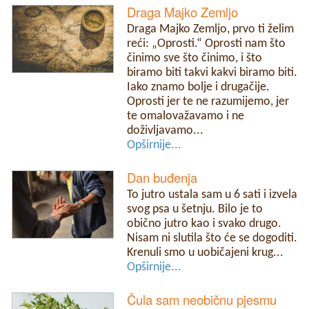
Draga Majko Zemljo
Draga Majko Zemljo, prvo ti želim
reći: „Oprosti.“ Oprosti nam što
činimo sve što činimo, i što
biramo biti takvi kakvi biramo biti.
Iako znamo bolje i drugačije.
Oprosti jer te ne razumijemo, jer
te omalovažavamo i ne
doživljavamo...
Opširnije...
Dan buđenja
To jutro ustala sam u 6 sati i izvela
svog psa u šetnju. Bilo je to
obično jutro kao i svako drugo.
Nisam ni slutila što će se dogoditi.
Krenuli smo u uobičajeni krug...
Opširnije...
Čula sam neobičnu pjesmu