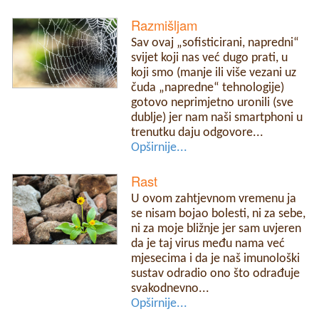
Razmišljam
Sav ovaj „sofisticirani, napredni“
svijet koji nas već dugo prati, u
koji smo (manje ili više vezani uz
čuda „napredne“ tehnologije)
gotovo neprimjetno uronili (sve
dublje) jer nam naši smartphoni u
trenutku daju odgovore...
Opširnije...
Rast
U ovom zahtjevnom vremenu ja
se nisam bojao bolesti, ni za sebe,
ni za moje bližnje jer sam uvjeren
da je taj virus među nama već
mjesecima i da je naš imunološki
sustav odradio ono što odrađuje
svakodnevno...
Opširnije...