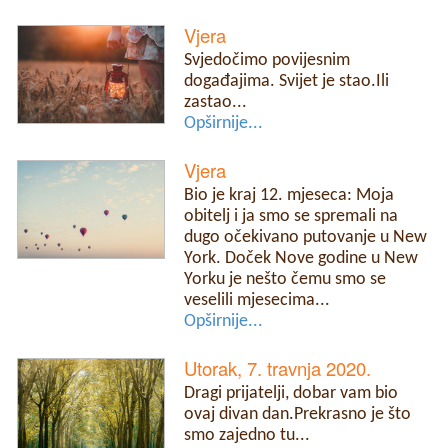
Vjera
Svjedočimo povijesnim
događajima. Svijet je stao.Ili
zastao...
Opširnije...
Vjera
Bio je kraj 12. mjeseca: Moja
obitelj i ja smo se spremali na
dugo očekivano putovanje u New
York. Doček Nove godine u New
Yorku je nešto čemu smo se
veselili mjesecima...
Opširnije...
Utorak, 7. travnja 2020.
Dragi prijatelji, dobar vam bio
ovaj divan dan.Prekrasno je što
smo zajedno tu...