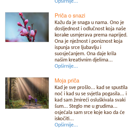
Opširnije...
Priča o snazi
Kažu da je snaga u nama. Ono je
dosljednost i odlučnost koja naše
korake usmjerava prema naprijed.
Ona je nježnost i poniznost koja
ispunja srce ljubavlju i
suosjećanjem. Ona daje krila
našim kreativnim djelima...
Opširnije...
Moja priča
Kad je sve prošlo... kad se spustila
noć i kad su se svjetla pogasila... i
kad sam žmireći osluškivala svaki
šum... Steglo me u grudima...
osjećala sam srce koje kao da će
iskočiti...
Opširnije...