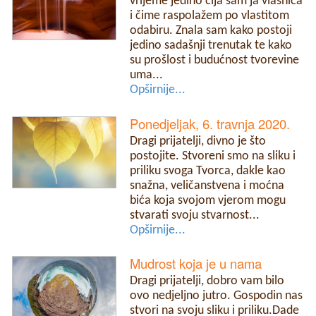
vrijeme jedino čija sam ja vlasnica
i čime raspolažem po vlastitom
odabiru. Znala sam kako postoji
jedino sadašnji trenutak te kako
su prošlost i budućnost tvorevine
uma...
Opširnije...
Ponedjeljak, 6. travnja 2020.
Dragi prijatelji, divno je što
postojite. Stvoreni smo na sliku i
priliku svoga Tvorca, dakle kao
snažna, veličanstvena i moćna
bića koja svojom vjerom mogu
stvarati svoju stvarnost...
Opširnije...
Mudrost koja je u nama
Dragi prijatelji, dobro vam bilo
ovo nedjeljno jutro. Gospodin nas
stvori na svoju sliku i priliku.Dade