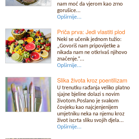
nam moć da vjerom kao zrno
gorušice...
Opširnije...
Priča prva: Jedi vlastiti plod
Neki se učenik jednom tužio:
„Govoriš nam pripovijetke a
nikada nam ne otkrivaš njihovo
značenje.“...
Opširnije...
Slika života kroz poentilizam
U trenutku rađanja veliko platno
sjajne bjeline dolazi s novim
životom.Poslano je svakom
čovjeku kao najcjenjenijem
umjetniku neka na njemu kroz
život iscrta sliku svojih djela...
Opširnije...