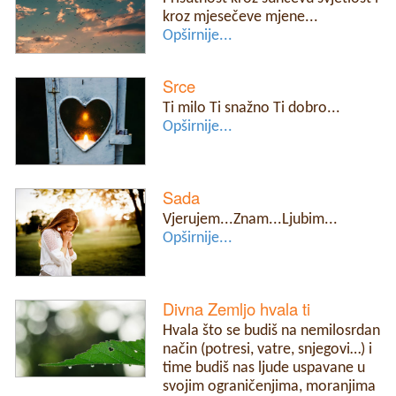
kroz mjesečeve mjene...
Opširnije...
Srce
Ti milo Ti snažno Ti dobro...
Opširnije...
Sada
Vjerujem...Znam...Ljubim...
Opširnije...
Divna Zemljo hvala ti
Hvala što se budiš na nemilosrdan
način (potresi, vatre, snjegovi…) i
time budiš nas ljude uspavane u
svojim ograničenjima, moranjima