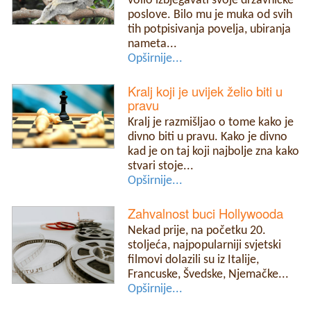
volio izbjegavati svoje državničke
poslove. Bilo mu je muka od svih
tih potpisivanja povelja, ubiranja
nameta...
Opširnije...
Kralj koji je uvijek želio biti u
pravu
Kralj je razmišljao o tome kako je
divno biti u pravu. Kako je divno
kad je on taj koji najbolje zna kako
stvari stoje...
Opširnije...
Zahvalnost buci Hollywooda
Nekad prije, na početku 20.
stoljeća, najpopularniji svjetski
filmovi dolazili su iz Italije,
Francuske, Švedske, Njemačke...
Opširnije...