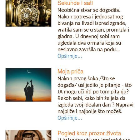
Sekunde i sati
Neobična stvar se dogodila.
Nakon potresa i jednosatnog
bivanja na livadi ispred zgrade,
vratila sam se u stan, promrzla i
gladna. U dnevnoj sobi sam
ugledala dva ormara koja su
neslavno završila na podu...
Opširnije...
Moja priča
Nakon prvog šoka /što se
događa/ uslijedilo je pitanje - što
JA mogu učiniti po tom pitanju?
Rekoh sebi, kako bih željela da
izgleda tvoj idealan dan ? Napravi
najbliže i najbolje što možeš.
Opširnije...
Pogled kroz prozor života