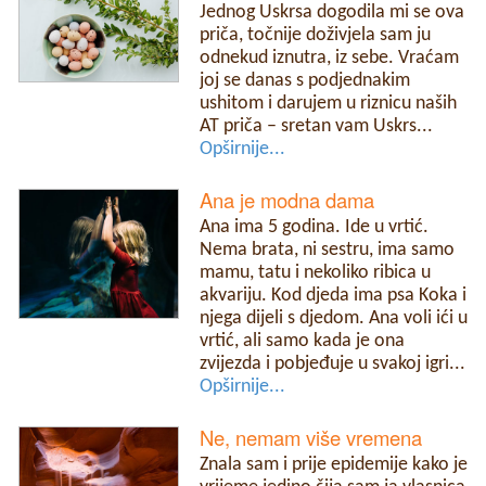
Jednog Uskrsa dogodila mi se ova
priča, točnije doživjela sam ju
odnekud iznutra, iz sebe. Vraćam
joj se danas s podjednakim
ushitom i darujem u riznicu naših
AT priča – sretan vam Uskrs...
Opširnije...
Ana je modna dama
Ana ima 5 godina. Ide u vrtić.
Nema brata, ni sestru, ima samo
mamu, tatu i nekoliko ribica u
akvariju. Kod djeda ima psa Koka i
njega dijeli s djedom. Ana voli ići u
vrtić, ali samo kada je ona
zvijezda i pobjeđuje u svakoj igri...
Opširnije...
Ne, nemam više vremena
Znala sam i prije epidemije kako je