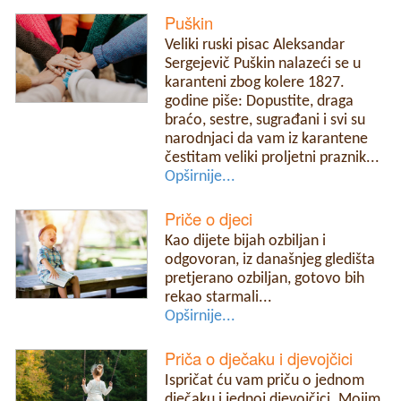
Puškin
Veliki ruski pisac Aleksandar
Sergejevič Puškin nalazeći se u
karanteni zbog kolere 1827.
godine piše: Dopustite, draga
braćo, sestre, sugrađani i svi su
narodnjaci da vam iz karantene
čestitam veliki proljetni praznik...
Opširnije...
Priče o djeci
Kao dijete bijah ozbiljan i
odgovoran, iz današnjeg gledišta
pretjerano ozbiljan, gotovo bih
rekao starmali...
Opširnije...
Priča o dječaku i djevojčici
Ispričat ću vam priču o jednom
dječaku i jednoj djevojčici. Mojim