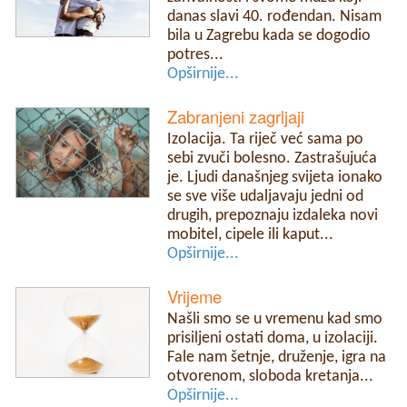
danas slavi 40. rođendan. Nisam
bila u Zagrebu kada se dogodio
potres...
Opširnije...
Zabranjeni zagrljaji
Izolacija. Ta riječ već sama po
sebi zvuči bolesno. Zastrašujuća
je. Ljudi današnjeg svijeta ionako
se sve više udaljavaju jedni od
drugih, prepoznaju izdaleka novi
mobitel, cipele ili kaput...
Opširnije...
Vrijeme
Našli smo se u vremenu kad smo
prisiljeni ostati doma, u izolaciji.
Fale nam šetnje, druženje, igra na
otvorenom, sloboda kretanja...
Opširnije...