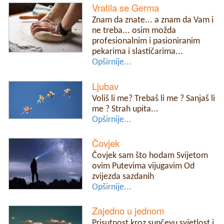
Vratila se Germa
Znam da znate... a znam da Vam i
ne treba... osim možda
profesionalnim i pasioniranim
pekarima i slastičarima...
Opširnije...
Ljubav
Voliš li me? Trebaš li me ? Sanjaš li
me ? Strah upita...
Opširnije...
Čovjek
Čovjek sam što hodam Svijetom
ovim Putevima vijugavim Od
zvijezda sazdanih
Opširnije...
Zajedno u jednom
Prisutnost kroz sunčevu svjetlost i