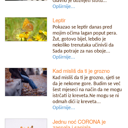
Glavno je doživjeti stotu...
Opširnije...
Leptir
Pokazao se leptir danas pred
mojim očima lagan poput pera.
Žut, gotovo bijel, lebdio je
nekoliko trenutaka učinivši da
Sada potraje za nas oboje...
Opširnije...
Kad misliš da ti je grozno
Kad misliš da ti je grozno, sjeti se
da je nekome gore. Budim se već
šest mjeseci na način da ne mogu
istrčati iz kreveta.Ne mogu se ni
odmah dići iz kreveta...
Opširnije...
Jednu noć CORONA je
zaspala i sanjala.