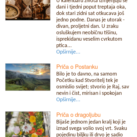
U kalendaru života izmjenjuju se
dani i tjedni poput treptaja oka,
dok stari zidni sat otkucava još
jedno podne. Danas je utorak -
divan, proljetni dan. U zraku
osluškujem neobičnu tišinu,
isprekidanu veselim cvrkutom
ptica...
Opširnije...
Priča o Postanku
Bilo je to davno, na samom
Početku kad Stvoritelj tek je
osmislio svijet; stvorio je Raj, sav
nevin i čist, mirisan i spokojan
Opširnije...
Priča o dragoljubu
Bijaše jednom jedan kralj koji je
iznad svega volio svoj vrt. Svaku
pojedinu biljku ili drvo je sadio