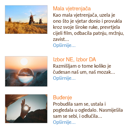
Mala vjetrenjača
Kao mala vjetrenjača, uzela je
ono što je vjetar donio i provukla
kroz svoje široke ruke, prevrtjela
cijeli film, odbacila patnju, mržnju,
zavist...
Opširnije...
Izbor NE, Izbor DA
Razmišljam o tome koliko je
čudesan naš um, naš mozak...
Opširnije...
Buđenje
Probudila sam se, ustala i
pogledala u ogledalo. Nasmiješila
sam se sebi, i odlučila...
Opširnije...