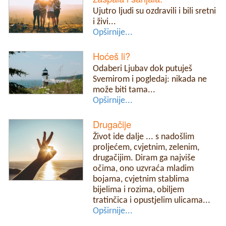
Ujutro ljudi su ozdravili i bili sretni
i živi...
Opširnije...
Hoćeš li?
Odaberi Ljubav dok putuješ
Svemirom i pogledaj: nikada ne
može biti tama...
Opširnije...
Drugačije
Život ide dalje ... s nadošlim
proljećem, cvjetnim, zelenim,
drugačijim. Diram ga najviše
očima, ono uzvraća mladim
bojama, cvjetnim stablima
bijelima i rozima, obiljem
tratinčica i opustjelim ulicama...
Opširnije...