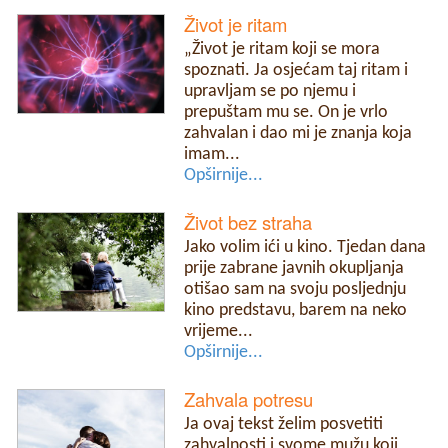
Život je ritam
„Život je ritam koji se mora
spoznati. Ja osjećam taj ritam i
upravljam se po njemu i
prepuštam mu se. On je vrlo
zahvalan i dao mi je znanja koja
imam...
Opširnije...
Život bez straha
Jako volim ići u kino. Tjedan dana
prije zabrane javnih okupljanja
otišao sam na svoju posljednju
kino predstavu, barem na neko
vrijeme...
Opširnije...
Zahvala potresu
Ja ovaj tekst želim posvetiti
zahvalnosti i svome mužu koji