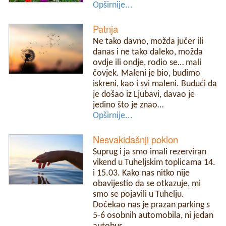
Opširnije...
Patnja
Ne tako davno, možda jučer ili
danas i ne tako daleko, možda
ovdje ili ondje, rodio se… mali
čovjek. Maleni je bio, budimo
iskreni, kao i svi maleni. Budući da
je došao iz Ljubavi, davao je
jedino što je znao…
Opširnije...
Nesvakidašnji poklon
Suprug i ja smo imali rezerviran
vikend u Tuheljskim toplicama 14.
i 15.03. Kako nas nitko nije
obavijestio da se otkazuje, mi
smo se pojavili u Tuhelju.
Dočekao nas je prazan parking s
5-6 osobnih automobila, ni jedan