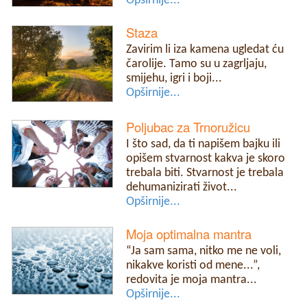
Opširnije...
Staza
Zavirim li iza kamena ugledat ću
čarolije. Tamo su u zagrljaju,
smijehu, igri i boji...
Opširnije...
Poljubac za Trnoružicu
I što sad, da ti napišem bajku ili
opišem stvarnost kakva je skoro
trebala biti. Stvarnost je trebala
dehumanizirati život...
Opširnije...
Moja optimalna mantra
“Ja sam sama, nitko me ne voli,
nikakve koristi od mene...”,
redovita je moja mantra...
Opširnije...