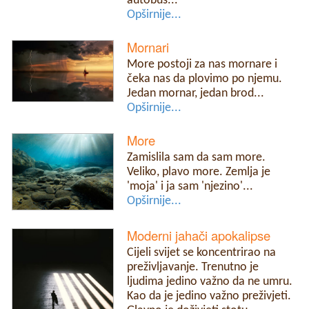
autobus...
Opširnije...
Mornari
More postoji za nas mornare i
čeka nas da plovimo po njemu.
Jedan mornar, jedan brod...
Opširnije...
More
Zamislila sam da sam more.
Veliko, plavo more. Zemlja je
'moja' i ja sam 'njezino'...
Opširnije...
Moderni jahači apokalipse
Cijeli svijet se koncentrirao na
preživljavanje. Trenutno je
ljudima jedino važno da ne umru.
Kao da je jedino važno preživjeti.