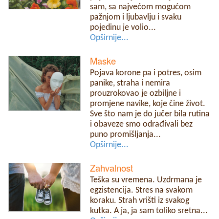
sam, sa najvećom mogućom
pažnjom i ljubavlju i svaku
pojedinu je volio...
Opširnije...
Maske
Pojava korone pa i potres, osim
panike, straha i nemira
prouzrokovao je ozbiljne i
promjene navike, koje čine život.
Sve što nam je do jučer bila rutina
i obaveze smo odrađivali bez
puno promišljanja...
Opširnije...
Zahvalnost
Teška su vremena. Uzdrmana je
egzistencija. Stres na svakom
koraku. Strah vrišti iz svakog
kutka. A ja, ja sam toliko sretna...