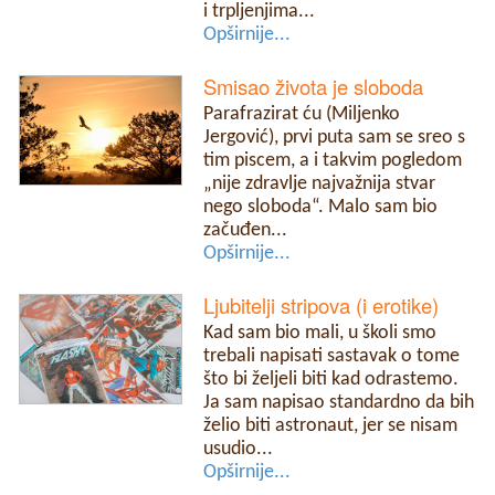
i trpljenjima...
Opširnije...
Smisao života je sloboda
Parafrazirat ću (Miljenko
Jergović), prvi puta sam se sreo s
tim piscem, a i takvim pogledom
„nije zdravlje najvažnija stvar
nego sloboda“. Malo sam bio
začuđen...
Opširnije...
Ljubitelji stripova (i erotike)
Kad sam bio mali, u školi smo
trebali napisati sastavak o tome
što bi željeli biti kad odrastemo.
Ja sam napisao standardno da bih
želio biti astronaut, jer se nisam
usudio...
Opširnije...