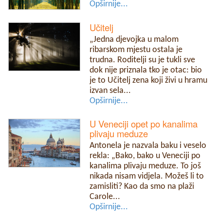
Opširnije...
Učitelj
„Jedna djevojka u malom
ribarskom mjestu ostala je
trudna. Roditelji su je tukli sve
dok nije priznala tko je otac: bio
je to Učitelj zena koji živi u hramu
izvan sela...
Opširnije...
U Veneciji opet po kanalima
plivaju meduze
Antonela je nazvala baku i veselo
rekla: „Bako, bako u Veneciji po
kanalima plivaju meduze. To još
nikada nisam vidjela. Možeš li to
zamisliti? Kao da smo na plaži
Carole...
Opširnije...