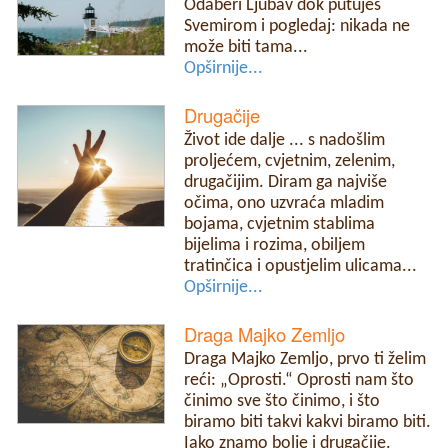
Odaberi Ljubav dok putuješ
Svemirom i pogledaj: nikada ne
može biti tama...
Opširnije...
Drugačije
Život ide dalje ... s nadošlim
proljećem, cvjetnim, zelenim,
drugačijim. Diram ga najviše
očima, ono uzvraća mladim
bojama, cvjetnim stablima
bijelima i rozima, obiljem
tratinčica i opustjelim ulicama...
Opširnije...
Draga Majko Zemljo
Draga Majko Zemljo, prvo ti želim
reći: „Oprosti.“ Oprosti nam što
činimo sve što činimo, i što
biramo biti takvi kakvi biramo biti.
Iako znamo bolje i drugačije.