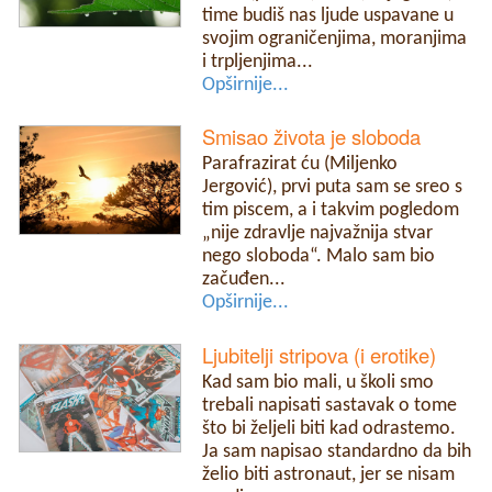
time budiš nas ljude uspavane u
svojim ograničenjima, moranjima
i trpljenjima...
Opširnije...
Smisao života je sloboda
Parafrazirat ću (Miljenko
Jergović), prvi puta sam se sreo s
tim piscem, a i takvim pogledom
„nije zdravlje najvažnija stvar
nego sloboda“. Malo sam bio
začuđen...
Opširnije...
Ljubitelji stripova (i erotike)
Kad sam bio mali, u školi smo
trebali napisati sastavak o tome
što bi željeli biti kad odrastemo.
Ja sam napisao standardno da bih
želio biti astronaut, jer se nisam