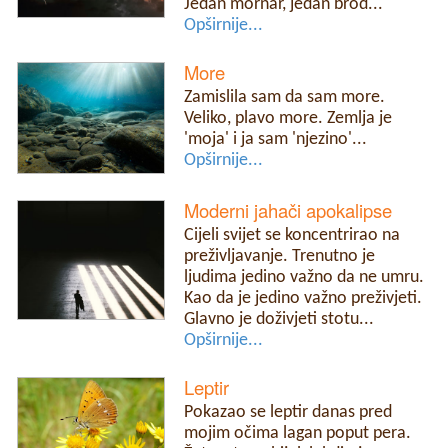
Jedan mornar, jedan brod...
Opširnije...
More
Zamislila sam da sam more.
Veliko, plavo more. Zemlja je
'moja' i ja sam 'njezino'...
Opširnije...
Moderni jahači apokalipse
Cijeli svijet se koncentrirao na
preživljavanje. Trenutno je
ljudima jedino važno da ne umru.
Kao da je jedino važno preživjeti.
Glavno je doživjeti stotu...
Opširnije...
Leptir
Pokazao se leptir danas pred
mojim očima lagan poput pera.