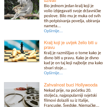
uživati
Bio jednom jedan kralj koji je
volio izbjegavati svoje državničke
poslove. Bilo mu je muka od svih
tih potpisivanja povelja, ubiranja
nameta...
Opširnije...
Kralj koji je uvijek želio biti u
pravu
Kralj je razmišljao o tome kako je
divno biti u pravu. Kako je divno
kad je on taj koji najbolje zna kako
stvari stoje...
Opširnije...
Zahvalnost buci Hollywooda
Nekad prije, na početku 20.
stoljeća, najpopularniji svjetski
filmovi dolazili su iz Italije,
Francuske, Švedske, Njemačke...