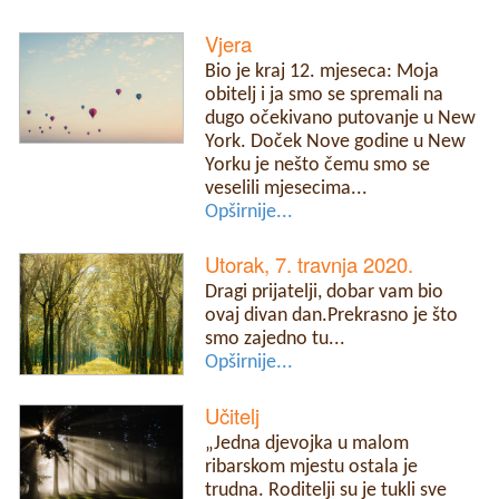
Vjera
Bio je kraj 12. mjeseca: Moja
obitelj i ja smo se spremali na
dugo očekivano putovanje u New
York. Doček Nove godine u New
Yorku je nešto čemu smo se
veselili mjesecima...
Opširnije...
Utorak, 7. travnja 2020.
Dragi prijatelji, dobar vam bio
ovaj divan dan.Prekrasno je što
smo zajedno tu...
Opširnije...
Učitelj
„Jedna djevojka u malom
ribarskom mjestu ostala je
trudna. Roditelji su je tukli sve