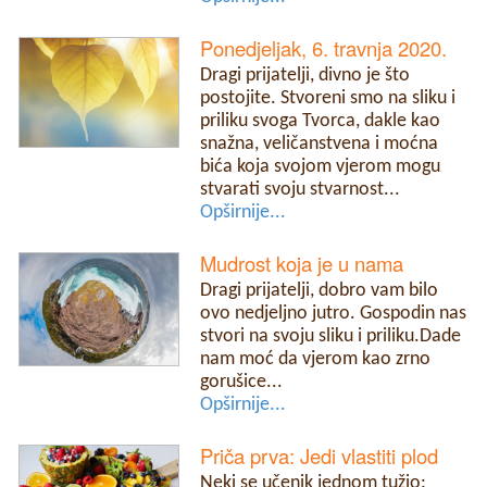
Ponedjeljak, 6. travnja 2020.
Dragi prijatelji, divno je što
postojite. Stvoreni smo na sliku i
priliku svoga Tvorca, dakle kao
snažna, veličanstvena i moćna
bića koja svojom vjerom mogu
stvarati svoju stvarnost...
Opširnije...
Mudrost koja je u nama
Dragi prijatelji, dobro vam bilo
ovo nedjeljno jutro. Gospodin nas
stvori na svoju sliku i priliku.Dade
nam moć da vjerom kao zrno
gorušice...
Opširnije...
Priča prva: Jedi vlastiti plod
Neki se učenik jednom tužio: