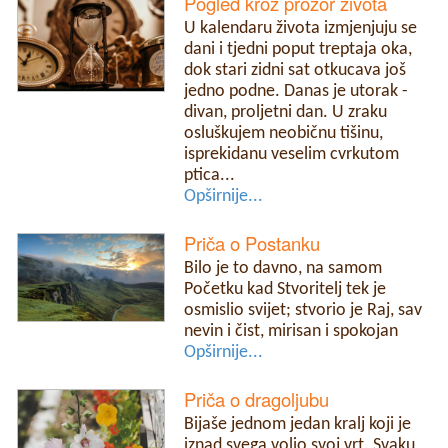
Pogled kroz prozor života
U kalendaru života izmjenjuju se
dani i tjedni poput treptaja oka,
dok stari zidni sat otkucava još
jedno podne. Danas je utorak -
divan, proljetni dan. U zraku
osluškujem neobičnu tišinu,
isprekidanu veselim cvrkutom
ptica...
Opširnije...
Priča o Postanku
Bilo je to davno, na samom
Početku kad Stvoritelj tek je
osmislio svijet; stvorio je Raj, sav
nevin i čist, mirisan i spokojan
Opširnije...
Priča o dragoljubu
Bijaše jednom jedan kralj koji je
iznad svega volio svoj vrt. Svaku