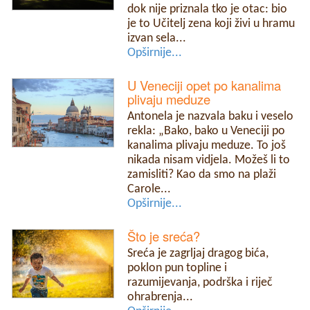
dok nije priznala tko je otac: bio
je to Učitelj zena koji živi u hramu
izvan sela...
Opširnije...
U Veneciji opet po kanalima
plivaju meduze
Antonela je nazvala baku i veselo
rekla: „Bako, bako u Veneciji po
kanalima plivaju meduze. To još
nikada nisam vidjela. Možeš li to
zamisliti? Kao da smo na plaži
Carole...
Opširnije...
Što je sreća?
Sreća je zagrljaj dragog bića,
poklon pun topline i
razumijevanja, podrška i riječ
ohrabrenja...