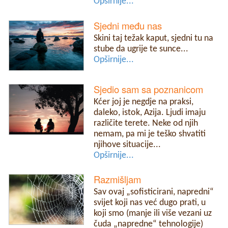
Opširnije...
Sjedni među nas
Skini taj težak kaput, sjedni tu na
stube da ugrije te sunce...
Opširnije...
Sjedio sam sa poznanicom
Kćer joj je negdje na praksi,
daleko, istok, Azija. Ljudi imaju
različite terete. Neke od njih
nemam, pa mi je teško shvatiti
njihove situacije...
Opširnije...
Razmišljam
Sav ovaj „sofisticirani, napredni“
svijet koji nas već dugo prati, u
koji smo (manje ili više vezani uz
čuda „napredne“ tehnologije)