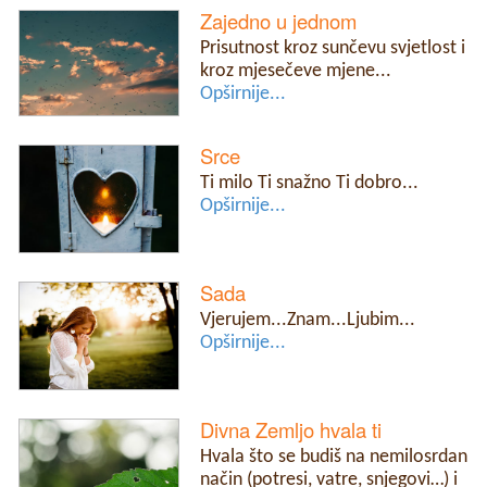
Zajedno u jednom
Prisutnost kroz sunčevu svjetlost i
kroz mjesečeve mjene...
Opširnije...
Srce
Ti milo Ti snažno Ti dobro...
Opširnije...
Sada
Vjerujem...Znam...Ljubim...
Opširnije...
Divna Zemljo hvala ti
Hvala što se budiš na nemilosrdan
način (potresi, vatre, snjegovi…) i