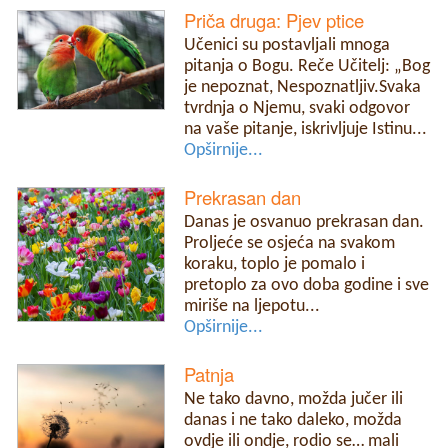
Priča druga: Pjev ptice
Učenici su postavljali mnoga
pitanja o Bogu. Reče Učitelj: „Bog
je nepoznat, Nespoznatljiv.Svaka
tvrdnja o Njemu, svaki odgovor
na vaše pitanje, iskrivljuje Istinu...
Opširnije...
Prekrasan dan
Danas je osvanuo prekrasan dan.
Proljeće se osjeća na svakom
koraku, toplo je pomalo i
pretoplo za ovo doba godine i sve
miriše na ljepotu...
Opširnije...
Patnja
Ne tako davno, možda jučer ili
danas i ne tako daleko, možda
ovdje ili ondje, rodio se… mali