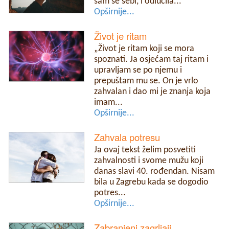
sam se sebi, i odlučila...
Opširnije...
Život je ritam
„Život je ritam koji se mora
spoznati. Ja osjećam taj ritam i
upravljam se po njemu i
prepuštam mu se. On je vrlo
zahvalan i dao mi je znanja koja
imam...
Opširnije...
Zahvala potresu
Ja ovaj tekst želim posvetiti
zahvalnosti i svome mužu koji
danas slavi 40. rođendan. Nisam
bila u Zagrebu kada se dogodio
potres...
Opširnije...
Zabranjeni zagrljaji