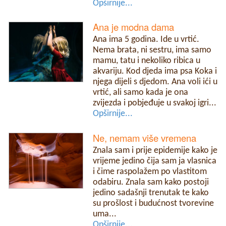
Opširnije...
Ana je modna dama
Ana ima 5 godina. Ide u vrtić.
Nema brata, ni sestru, ima samo
mamu, tatu i nekoliko ribica u
akvariju. Kod djeda ima psa Koka i
njega dijeli s djedom. Ana voli ići u
vrtić, ali samo kada je ona
zvijezda i pobjeđuje u svakoj igri...
Opširnije...
Ne, nemam više vremena
Znala sam i prije epidemije kako je
vrijeme jedino čija sam ja vlasnica
i čime raspolažem po vlastitom
odabiru. Znala sam kako postoji
jedino sadašnji trenutak te kako
su prošlost i budućnost tvorevine
uma...
Opširnije...