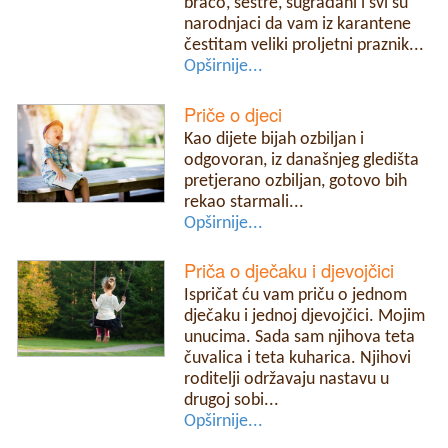
braćo, sestre, sugrađani i svi su
narodnjaci da vam iz karantene
čestitam veliki proljetni praznik...
Opširnije...
Priče o djeci
Kao dijete bijah ozbiljan i
odgovoran, iz današnjeg gledišta
pretjerano ozbiljan, gotovo bih
rekao starmali...
Opširnije...
Priča o dječaku i djevojčici
Ispričat ću vam priču o jednom
dječaku i jednoj djevojčici. Mojim
unucima. Sada sam njihova teta
čuvalica i teta kuharica. Njihovi
roditelji održavaju nastavu u
drugoj sobi...
Opširnije...