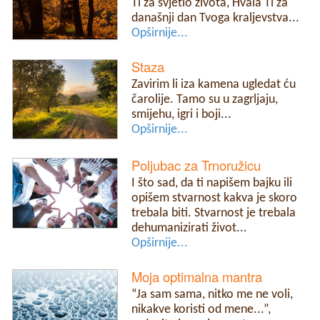
Ti za svjetlo života, Hvala Ti za
današnji dan Tvoga kraljevstva...
Opširnije...
Staza
Zavirim li iza kamena ugledat ću
čarolije. Tamo su u zagrljaju,
smijehu, igri i boji...
Opširnije...
Poljubac za Trnoružicu
I što sad, da ti napišem bajku ili
opišem stvarnost kakva je skoro
trebala biti. Stvarnost je trebala
dehumanizirati život...
Opširnije...
Moja optimalna mantra
“Ja sam sama, nitko me ne voli,
nikakve koristi od mene...”,