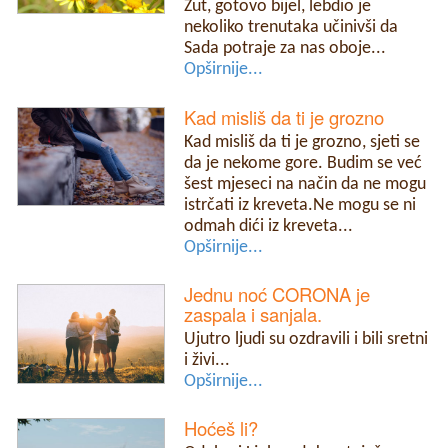
Žut, gotovo bijel, lebdio je
nekoliko trenutaka učinivši da
Sada potraje za nas oboje...
Opširnije...
Kad misliš da ti je grozno
Kad misliš da ti je grozno, sjeti se
da je nekome gore. Budim se već
šest mjeseci na način da ne mogu
istrčati iz kreveta.Ne mogu se ni
odmah dići iz kreveta...
Opširnije...
Jednu noć CORONA je
zaspala i sanjala.
Ujutro ljudi su ozdravili i bili sretni
i živi...
Opširnije...
Hoćeš li?