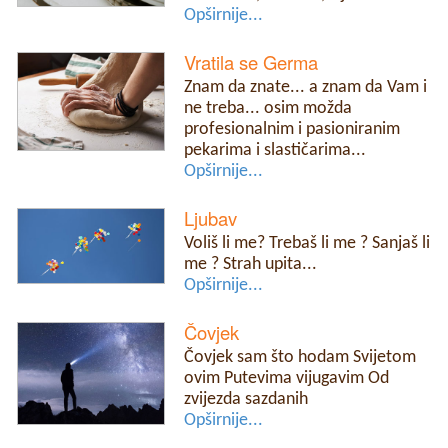
Opširnije...
Vratila se Germa
Znam da znate... a znam da Vam i
ne treba... osim možda
profesionalnim i pasioniranim
pekarima i slastičarima...
Opširnije...
Ljubav
Voliš li me? Trebaš li me ? Sanjaš li
me ? Strah upita...
Opširnije...
Čovjek
Čovjek sam što hodam Svijetom
ovim Putevima vijugavim Od
zvijezda sazdanih
Opširnije...