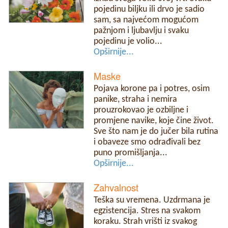
pojedinu biljku ili drvo je sadio
sam, sa najvećom mogućom
pažnjom i ljubavlju i svaku
pojedinu je volio...
Opširnije...
Maske
Pojava korone pa i potres, osim
panike, straha i nemira
prouzrokovao je ozbiljne i
promjene navike, koje čine život.
Sve što nam je do jučer bila rutina
i obaveze smo odrađivali bez
puno promišljanja...
Opširnije...
Zahvalnost
Teška su vremena. Uzdrmana je
egzistencija. Stres na svakom
koraku. Strah vrišti iz svakog