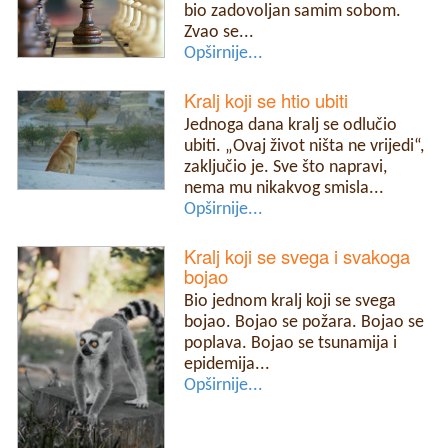
bio zadovoljan samim sobom.
Zvao se...
Opširnije...
Kralj koji se htio ubiti
Jednoga dana kralj se odlučio
ubiti. „Ovaj život ništa ne vrijedi“,
zaključio je. Sve što napravi,
nema mu nikakvog smisla...
Opširnije...
Kralj koji se svega i svakoga
bojao
Bio jednom kralj koji se svega
bojao. Bojao se požara. Bojao se
poplava. Bojao se tsunamija i
epidemija...
Opširnije...