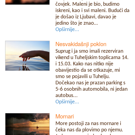
čovjek. Maleni je bio, budimo
iskreni, kao i svi maleni. Budući da
je došao iz Ljubavi, davao je
jedino što je znao…
Opširnije...
Nesvakidašnji poklon
Suprug i ja smo imali rezerviran
vikend u Tuheljskim toplicama 14.
i 15.03. Kako nas nitko nije
obavijestio da se otkazuje, mi
smo se pojavili u Tuhelju.
Dočekao nas je prazan parking s
5-6 osobnih automobila, ni jedan
autobus...
Opširnije...
Mornari
More postoji za nas mornare i
čeka nas da plovimo po njemu.