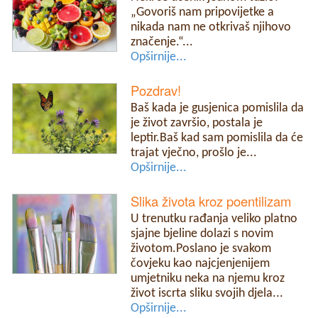
„Govoriš nam pripovijetke a
nikada nam ne otkrivaš njihovo
značenje.“...
Opširnije...
Pozdrav!
Baš kada je gusjenica pomislila da
je život završio, postala je
leptir.Baš kad sam pomislila da će
trajat vječno, prošlo je...
Opširnije...
Slika života kroz poentilizam
U trenutku rađanja veliko platno
sjajne bjeline dolazi s novim
životom.Poslano je svakom
čovjeku kao najcjenjenijem
umjetniku neka na njemu kroz
život iscrta sliku svojih djela...
Opširnije...