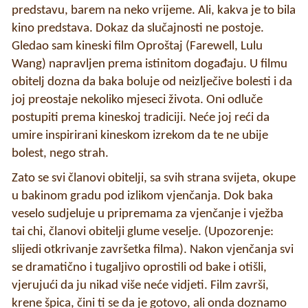
predstavu, barem na neko vrijeme. Ali, kakva je to bila
kino predstava. Dokaz da slučajnosti ne postoje.
Gledao sam kineski film Oproštaj (Farewell, Lulu
Wang) napravljen prema istinitom događaju. U filmu
obitelj dozna da baka boluje od neizlječive bolesti i da
joj preostaje nekoliko mjeseci života. Oni odluče
postupiti prema kineskoj tradiciji. Neće joj reći da
umire inspirirani kineskom izrekom da te ne ubije
bolest, nego strah.
Zato se svi članovi obitelji, sa svih strana svijeta, okupe
u bakinom gradu pod izlikom vjenčanja. Dok baka
veselo sudjeluje u pripremama za vjenčanje i vježba
tai chi, članovi obitelji glume veselje. (Upozorenje:
slijedi otkrivanje završetka filma). Nakon vjenčanja svi
se dramatično i tugaljivo oprostili od bake i otišli,
vjerujući da ju nikad više neće vidjeti. Film završi,
krene špica, čini ti se da je gotovo, ali onda doznamo