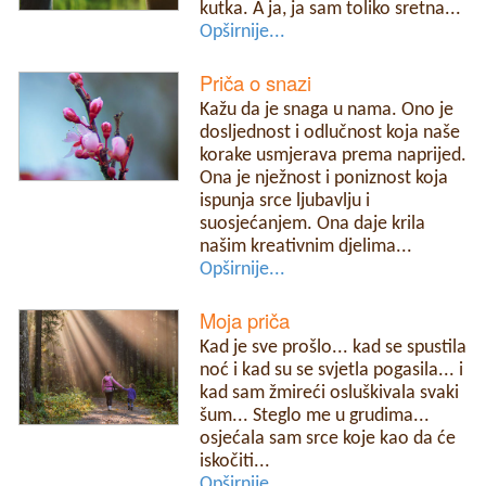
kutka. A ja, ja sam toliko sretna...
Opširnije...
Priča o snazi
Kažu da je snaga u nama. Ono je
dosljednost i odlučnost koja naše
korake usmjerava prema naprijed.
Ona je nježnost i poniznost koja
ispunja srce ljubavlju i
suosjećanjem. Ona daje krila
našim kreativnim djelima...
Opširnije...
Moja priča
Kad je sve prošlo... kad se spustila
noć i kad su se svjetla pogasila... i
kad sam žmireći osluškivala svaki
šum... Steglo me u grudima...
osjećala sam srce koje kao da će
iskočiti...
Opširnije...