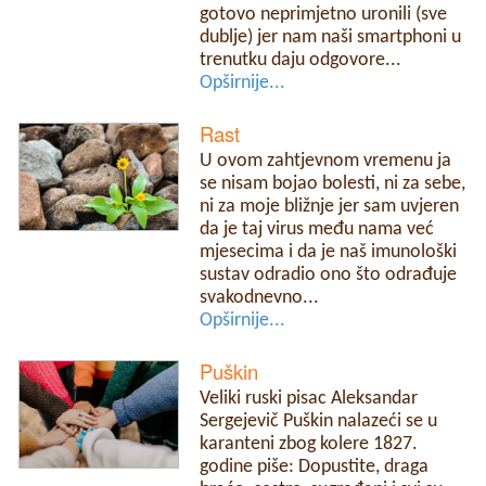
gotovo neprimjetno uronili (sve
dublje) jer nam naši smartphoni u
trenutku daju odgovore...
Opširnije...
Rast
U ovom zahtjevnom vremenu ja
se nisam bojao bolesti, ni za sebe,
ni za moje bližnje jer sam uvjeren
da je taj virus među nama već
mjesecima i da je naš imunološki
sustav odradio ono što odrađuje
svakodnevno...
Opširnije...
Puškin
Veliki ruski pisac Aleksandar
Sergejevič Puškin nalazeći se u
karanteni zbog kolere 1827.
godine piše: Dopustite, draga