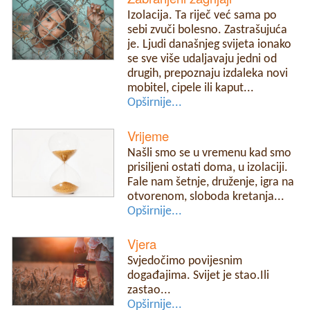
Izolacija. Ta riječ već sama po
sebi zvuči bolesno. Zastrašujuća
je. Ljudi današnjeg svijeta ionako
se sve više udaljavaju jedni od
drugih, prepoznaju izdaleka novi
mobitel, cipele ili kaput...
Opširnije...
Vrijeme
Našli smo se u vremenu kad smo
prisiljeni ostati doma, u izolaciji.
Fale nam šetnje, druženje, igra na
otvorenom, sloboda kretanja...
Opširnije...
Vjera
Svjedočimo povijesnim
događajima. Svijet je stao.Ili
zastao...
Opširnije...