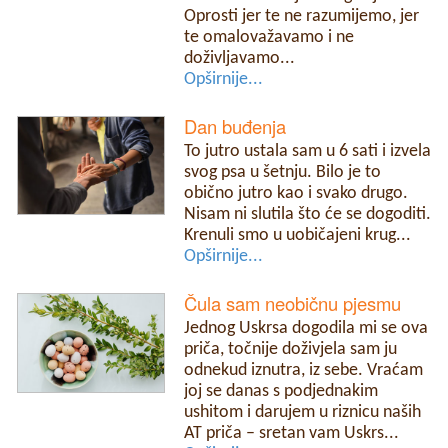
Oprosti jer te ne razumijemo, jer
te omalovažavamo i ne
doživljavamo...
Opširnije...
Dan buđenja
To jutro ustala sam u 6 sati i izvela
svog psa u šetnju. Bilo je to
obično jutro kao i svako drugo.
Nisam ni slutila što će se dogoditi.
Krenuli smo u uobičajeni krug...
Opširnije...
Čula sam neobičnu pjesmu
Jednog Uskrsa dogodila mi se ova
priča, točnije doživjela sam ju
odnekud iznutra, iz sebe. Vraćam
joj se danas s podjednakim
ushitom i darujem u riznicu naših
AT priča – sretan vam Uskrs...