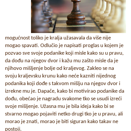
mogućnost toliko je kralja užasavala da više nije
mogao spavati. Odlučio je napisati proglas u kojem je
pozvao sve svoje podanike koji misle kako su u pravu,
da dođu na njegov dvor i kažu mu zašto misle da je
njihovo mišljenje bolje od kraljevog. Zakleo se na
svoju kraljevsku krunu kako neće kazniti nijednog
podanika koji dođe s takvom mišlju na njegov dvor i
izrekne mu je. Dapače, kako bi motivirao podanike da
dođu, obećao je nagradu svakome tko se usudi izreći
svoje mišljenje. Užasna mu je bila ideja kako bi se
stvarno mogao pojaviti netko drugi tko je u pravu, ali
morao je znati, morao je biti siguran kako takav ne
postoji.