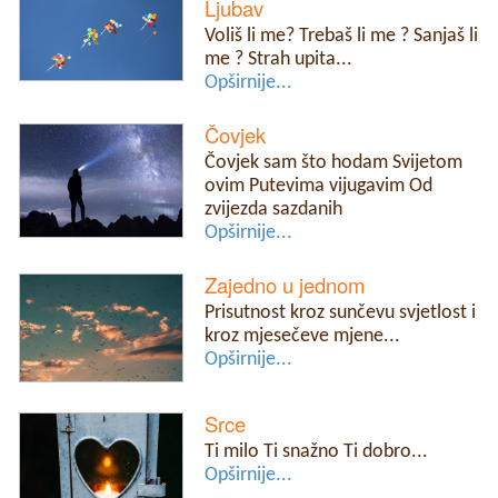
Ljubav
Voliš li me? Trebaš li me ? Sanjaš li
me ? Strah upita...
Opširnije...
Čovjek
Čovjek sam što hodam Svijetom
ovim Putevima vijugavim Od
zvijezda sazdanih
Opširnije...
Zajedno u jednom
Prisutnost kroz sunčevu svjetlost i
kroz mjesečeve mjene...
Opširnije...
Srce
Ti milo Ti snažno Ti dobro...
Opširnije...