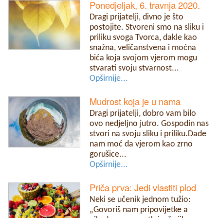
Ponedjeljak, 6. travnja 2020.
Dragi prijatelji, divno je što
postojite. Stvoreni smo na sliku i
priliku svoga Tvorca, dakle kao
snažna, veličanstvena i moćna
bića koja svojom vjerom mogu
stvarati svoju stvarnost...
Opširnije...
Mudrost koja je u nama
Dragi prijatelji, dobro vam bilo
ovo nedjeljno jutro. Gospodin nas
stvori na svoju sliku i priliku.Dade
nam moć da vjerom kao zrno
gorušice...
Opširnije...
Priča prva: Jedi vlastiti plod
Neki se učenik jednom tužio:
„Govoriš nam pripovijetke a