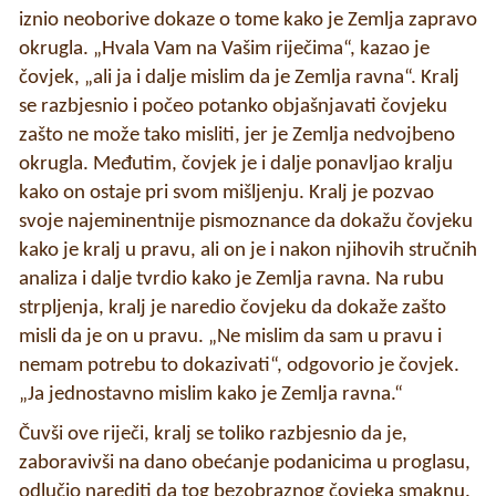
iznio neoborive dokaze o tome kako je Zemlja zapravo
okrugla. „Hvala Vam na Vašim riječima“, kazao je
čovjek, „ali ja i dalje mislim da je Zemlja ravna“. Kralj
se razbjesnio i počeo potanko objašnjavati čovjeku
zašto ne može tako misliti, jer je Zemlja nedvojbeno
okrugla. Međutim, čovjek je i dalje ponavljao kralju
kako on ostaje pri svom mišljenju. Kralj je pozvao
svoje najeminentnije pismoznance da dokažu čovjeku
kako je kralj u pravu, ali on je i nakon njihovih stručnih
analiza i dalje tvrdio kako je Zemlja ravna. Na rubu
strpljenja, kralj je naredio čovjeku da dokaže zašto
misli da je on u pravu. „Ne mislim da sam u pravu i
nemam potrebu to dokazivati“, odgovorio je čovjek.
„Ja jednostavno mislim kako je Zemlja ravna.“
Čuvši ove riječi, kralj se toliko razbjesnio da je,
zaboravivši na dano obećanje podanicima u proglasu,
odlučio narediti da tog bezobraznog čovjeka smaknu.