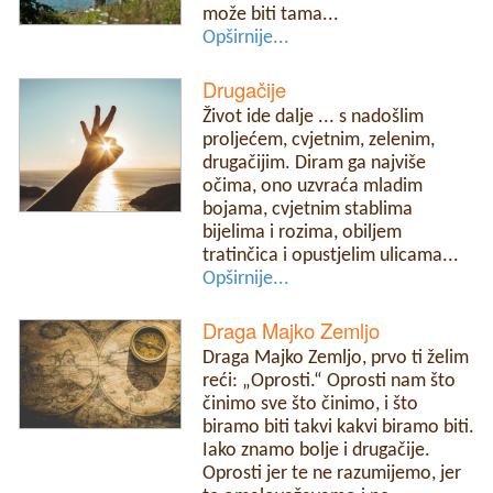
može biti tama...
Opširnije...
Drugačije
Život ide dalje ... s nadošlim
proljećem, cvjetnim, zelenim,
drugačijim. Diram ga najviše
očima, ono uzvraća mladim
bojama, cvjetnim stablima
bijelima i rozima, obiljem
tratinčica i opustjelim ulicama...
Opširnije...
Draga Majko Zemljo
Draga Majko Zemljo, prvo ti želim
reći: „Oprosti.“ Oprosti nam što
činimo sve što činimo, i što
biramo biti takvi kakvi biramo biti.
Iako znamo bolje i drugačije.
Oprosti jer te ne razumijemo, jer