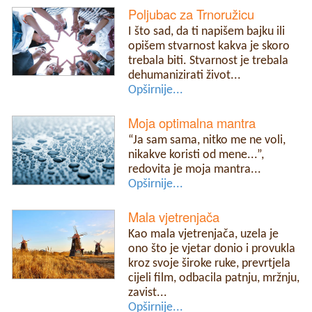
Poljubac za Trnoružicu
I što sad, da ti napišem bajku ili
opišem stvarnost kakva je skoro
trebala biti. Stvarnost je trebala
dehumanizirati život...
Opširnije...
Moja optimalna mantra
“Ja sam sama, nitko me ne voli,
nikakve koristi od mene...”,
redovita je moja mantra...
Opširnije...
Mala vjetrenjača
Kao mala vjetrenjača, uzela je
ono što je vjetar donio i provukla
kroz svoje široke ruke, prevrtjela
cijeli film, odbacila patnju, mržnju,
zavist...
Opširnije...