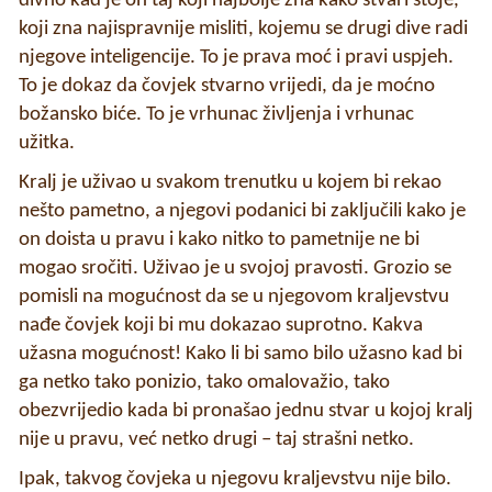
divno kad je on taj koji najbolje zna kako stvari stoje,
koji zna najispravnije misliti, kojemu se drugi dive radi
njegove inteligencije. To je prava moć i pravi uspjeh.
To je dokaz da čovjek stvarno vrijedi, da je moćno
božansko biće. To je vrhunac življenja i vrhunac
užitka.
Kralj je uživao u svakom trenutku u kojem bi rekao
nešto pametno, a njegovi podanici bi zaključili kako je
on doista u pravu i kako nitko to pametnije ne bi
mogao sročiti. Uživao je u svojoj pravosti. Grozio se
pomisli na mogućnost da se u njegovom kraljevstvu
nađe čovjek koji bi mu dokazao suprotno. Kakva
užasna mogućnost! Kako li bi samo bilo užasno kad bi
ga netko tako ponizio, tako omalovažio, tako
obezvrijedio kada bi pronašao jednu stvar u kojoj kralj
nije u pravu, već netko drugi – taj strašni netko.
Ipak, takvog čovjeka u njegovu kraljevstvu nije bilo.