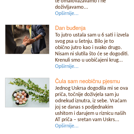
te omalovažavamo i ne
doživljavamo...
Opširnije...
Dan buđenja
To jutro ustala sam u 6 sati i izvela
svog psa u šetnju. Bilo je to
obično jutro kao i svako drugo.
Nisam ni slutila što će se dogoditi.
Krenuli smo u uobičajeni krug...
Opširnije...
Čula sam neobičnu pjesmu
Jednog Uskrsa dogodila mi se ova
priča, točnije doživjela sam ju
odnekud iznutra, iz sebe. Vraćam
joj se danas s podjednakim
ushitom i darujem u riznicu naših
AT priča – sretan vam Uskrs...
Opširnije...