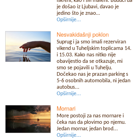
iskreni, kao i svi maleni. Budući da
je došao iz Ljubavi, davao je
jedino što je znao…
Opširnije...
Nesvakidašnji poklon
Suprug i ja smo imali rezerviran
vikend u Tuheljskim toplicama 14.
i 15.03. Kako nas nitko nije
obavijestio da se otkazuje, mi
smo se pojavili u Tuhelju.
Dočekao nas je prazan parking s
5-6 osobnih automobila, ni jedan
autobus...
Opširnije...
Mornari
More postoji za nas mornare i
čeka nas da plovimo po njemu.
Jedan mornar, jedan brod...
Opširnije...