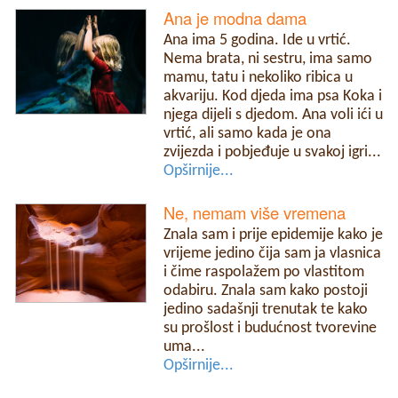
Ana je modna dama
Ana ima 5 godina. Ide u vrtić.
Nema brata, ni sestru, ima samo
mamu, tatu i nekoliko ribica u
akvariju. Kod djeda ima psa Koka i
njega dijeli s djedom. Ana voli ići u
vrtić, ali samo kada je ona
zvijezda i pobjeđuje u svakoj igri...
Opširnije...
Ne, nemam više vremena
Znala sam i prije epidemije kako je
vrijeme jedino čija sam ja vlasnica
i čime raspolažem po vlastitom
odabiru. Znala sam kako postoji
jedino sadašnji trenutak te kako
su prošlost i budućnost tvorevine
uma...
Opširnije...