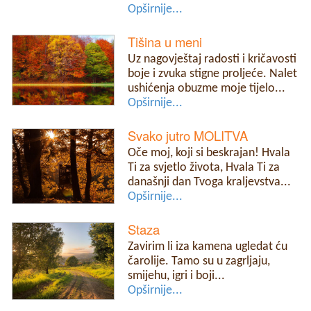
Opširnije...
Tišina u meni
Uz nagovještaj radosti i kričavosti
boje i zvuka stigne proljeće. Nalet
ushićenja obuzme moje tijelo...
Opširnije...
Svako jutro MOLITVA
Oče moj, koji si beskrajan! Hvala
Ti za svjetlo života, Hvala Ti za
današnji dan Tvoga kraljevstva...
Opširnije...
Staza
Zavirim li iza kamena ugledat ću
čarolije. Tamo su u zagrljaju,
smijehu, igri i boji...
Opširnije...