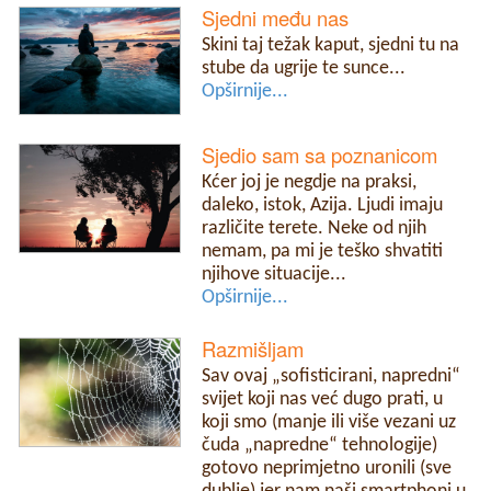
Sjedni među nas
Skini taj težak kaput, sjedni tu na
stube da ugrije te sunce...
Opširnije...
Sjedio sam sa poznanicom
Kćer joj je negdje na praksi,
daleko, istok, Azija. Ljudi imaju
različite terete. Neke od njih
nemam, pa mi je teško shvatiti
njihove situacije...
Opširnije...
Razmišljam
Sav ovaj „sofisticirani, napredni“
svijet koji nas već dugo prati, u
koji smo (manje ili više vezani uz
čuda „napredne“ tehnologije)
gotovo neprimjetno uronili (sve