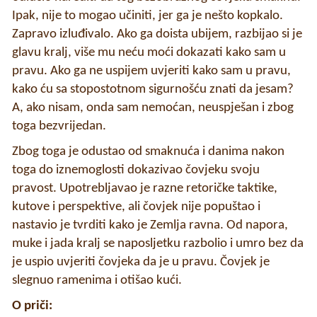
Ipak, nije to mogao učiniti, jer ga je nešto kopkalo.
Zapravo izluđivalo. Ako ga doista ubijem, razbijao si je
glavu kralj, više mu neću moći dokazati kako sam u
pravu. Ako ga ne uspijem uvjeriti kako sam u pravu,
kako ću sa stopostotnom sigurnošću znati da jesam?
A, ako nisam, onda sam nemoćan, neuspješan i zbog
toga bezvrijedan.
Zbog toga je odustao od smaknuća i danima nakon
toga do iznemoglosti dokazivao čovjeku svoju
pravost. Upotrebljavao je razne retoričke taktike,
kutove i perspektive, ali čovjek nije popuštao i
nastavio je tvrditi kako je Zemlja ravna. Od napora,
muke i jada kralj se naposljetku razbolio i umro bez da
je uspio uvjeriti čovjeka da je u pravu. Čovjek je
slegnuo ramenima i otišao kući.
O priči: