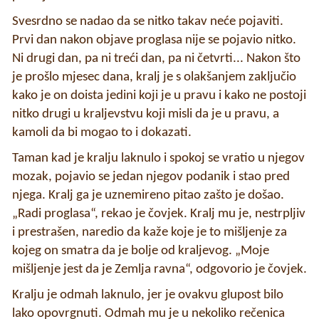
Svesrdno se nadao da se nitko takav neće pojaviti.
Prvi dan nakon objave proglasa nije se pojavio nitko.
Ni drugi dan, pa ni treći dan, pa ni četvrti... Nakon što
je prošlo mjesec dana, kralj je s olakšanjem zaključio
kako je on doista jedini koji je u pravu i kako ne postoji
nitko drugi u kraljevstvu koji misli da je u pravu, a
kamoli da bi mogao to i dokazati.
Taman kad je kralju laknulo i spokoj se vratio u njegov
mozak, pojavio se jedan njegov podanik i stao pred
njega. Kralj ga je uznemireno pitao zašto je došao.
„Radi proglasa“, rekao je čovjek. Kralj mu je, nestrpljiv
i prestrašen, naredio da kaže koje je to mišljenje za
kojeg on smatra da je bolje od kraljevog. „Moje
mišljenje jest da je Zemlja ravna“, odgovorio je čovjek.
Kralju je odmah laknulo, jer je ovakvu glupost bilo
lako opovrgnuti. Odmah mu je u nekoliko rečenica