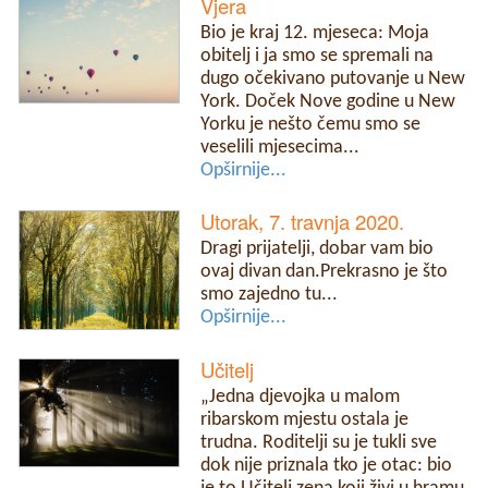
Vjera
Bio je kraj 12. mjeseca: Moja
obitelj i ja smo se spremali na
dugo očekivano putovanje u New
York. Doček Nove godine u New
Yorku je nešto čemu smo se
veselili mjesecima...
Opširnije...
Utorak, 7. travnja 2020.
Dragi prijatelji, dobar vam bio
ovaj divan dan.Prekrasno je što
smo zajedno tu...
Opširnije...
Učitelj
„Jedna djevojka u malom
ribarskom mjestu ostala je
trudna. Roditelji su je tukli sve
dok nije priznala tko je otac: bio