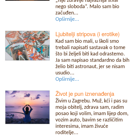
„nije zdravlje najvažnija stvar
nego sloboda“. Malo sam bio
začuđen...
Opširnije...
Ljubitelji stripova (i erotike)
Kad sam bio mali, u školi smo
trebali napisati sastavak o tome
što bi željeli biti kad odrastemo.
Ja sam napisao standardno da bih
želio biti astronaut, jer se nisam
usudio...
Opširnije...
Život je pun iznenađenja
Živim u Zagrebu. Muž, kći i pas su
moja obitelj, zdrava sam, radim
posao koji volim, imam lijep dom,
vozim auto, bavim se različitim
interesima, imam živuće
roditelje...