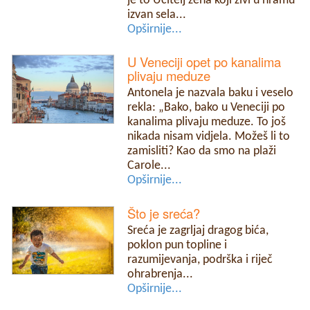
je to Učitelj zena koji živi u hramu
izvan sela...
Opširnije...
U Veneciji opet po kanalima
plivaju meduze
Antonela je nazvala baku i veselo
rekla: „Bako, bako u Veneciji po
kanalima plivaju meduze. To još
nikada nisam vidjela. Možeš li to
zamisliti? Kao da smo na plaži
Carole...
Opširnije...
Što je sreća?
Sreća je zagrljaj dragog bića,
poklon pun topline i
razumijevanja, podrška i riječ
ohrabrenja...
Opširnije...