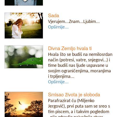
Sada
Vjerujem...Znam...Ljubim...
Opširnije...
Divna Zemljo hvala ti
Hvala što se budiš na nemilosrdan
način (potresi, vatre, snjegovi…) i
time budiš nas ljude uspavane u
svojim ograničenjima, moranjima
i trpljenjima...
Opširnije...
Smisao života je sloboda
Parafrazirat ću (Miljenko
Jergović), prvi puta sam se sreo s
tim piscem, a i takvim pogledom