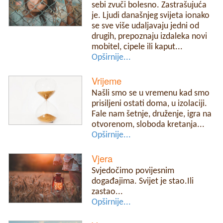
sebi zvuči bolesno. Zastrašujuća
je. Ljudi današnjeg svijeta ionako
se sve više udaljavaju jedni od
drugih, prepoznaju izdaleka novi
mobitel, cipele ili kaput...
Opširnije...
Vrijeme
Našli smo se u vremenu kad smo
prisiljeni ostati doma, u izolaciji.
Fale nam šetnje, druženje, igra na
otvorenom, sloboda kretanja...
Opširnije...
Vjera
Svjedočimo povijesnim
događajima. Svijet je stao.Ili
zastao...
Opširnije...