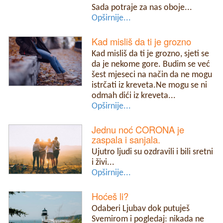
Sada potraje za nas oboje...
Opširnije...
Kad misliš da ti je grozno
Kad misliš da ti je grozno, sjeti se
da je nekome gore. Budim se već
šest mjeseci na način da ne mogu
istrčati iz kreveta.Ne mogu se ni
odmah dići iz kreveta...
Opširnije...
Jednu noć CORONA je
zaspala i sanjala.
Ujutro ljudi su ozdravili i bili sretni
i živi...
Opširnije...
Hoćeš li?
Odaberi Ljubav dok putuješ
Svemirom i pogledaj: nikada ne