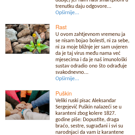
dublje) jer nam naši smartphoni u
trenutku daju odgovore...
Opširnije...
Rast
U ovom zahtjevnom vremenu ja
se nisam bojao bolesti, ni za sebe,
ni za moje bližnje jer sam uvjeren
da je taj virus među nama već
mjesecima i da je naš imunološki
sustav odradio ono što odrađuje
svakodnevno...
Opširnije...
Puškin
Veliki ruski pisac Aleksandar
Sergejevič Puškin nalazeći se u
karanteni zbog kolere 1827.
godine piše: Dopustite, draga
braćo, sestre, sugrađani i svi su
narodnjaci da vam iz karantene