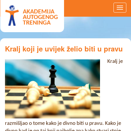
AKADEMIJA
AUTOGENOG
TRENINGA
Kralj koji je uvijek želio biti u pravu
Kralj je
razmišljao o tome kako je divno biti u pravu. Kako je