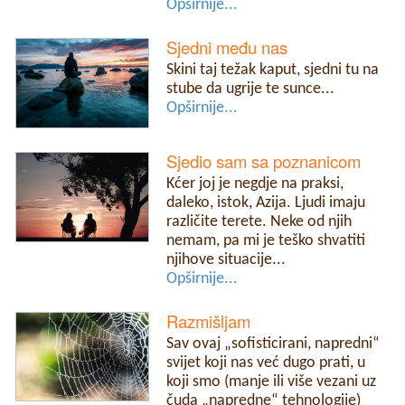
Opširnije...
Sjedni među nas
Skini taj težak kaput, sjedni tu na
stube da ugrije te sunce...
Opširnije...
Sjedio sam sa poznanicom
Kćer joj je negdje na praksi,
daleko, istok, Azija. Ljudi imaju
različite terete. Neke od njih
nemam, pa mi je teško shvatiti
njihove situacije...
Opširnije...
Razmišljam
Sav ovaj „sofisticirani, napredni“
svijet koji nas već dugo prati, u
koji smo (manje ili više vezani uz
čuda „napredne“ tehnologije)