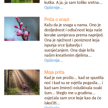
kutka. A ja, ja sam toliko sretna...
Opširnije...
Priča o snazi
Kažu da je snaga u nama. Ono je
dosljednost i odlučnost koja naše
korake usmjerava prema naprijed.
Ona je nježnost i poniznost koja
ispunja srce ljubavlju i
suosjećanjem. Ona daje krila
našim kreativnim djelima...
Opširnije...
Moja priča
Kad je sve prošlo... kad se spustila
noć i kad su se svjetla pogasila... i
kad sam žmireći osluškivala svaki
šum... Steglo me u grudima...
osjećala sam srce koje kao da će
iskočiti...