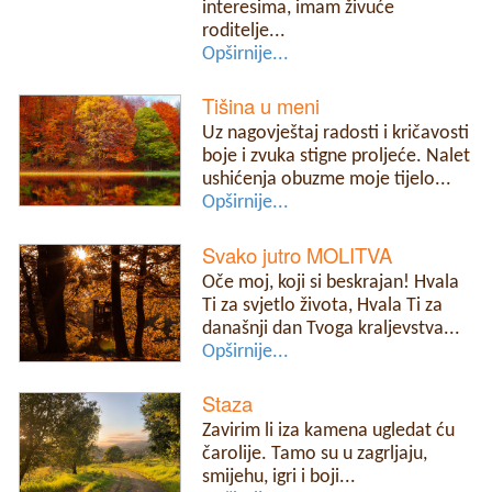
interesima, imam živuće
roditelje...
Opširnije...
Tišina u meni
Uz nagovještaj radosti i kričavosti
boje i zvuka stigne proljeće. Nalet
ushićenja obuzme moje tijelo...
Opširnije...
Svako jutro MOLITVA
Oče moj, koji si beskrajan! Hvala
Ti za svjetlo života, Hvala Ti za
današnji dan Tvoga kraljevstva...
Opširnije...
Staza
Zavirim li iza kamena ugledat ću
čarolije. Tamo su u zagrljaju,
smijehu, igri i boji...