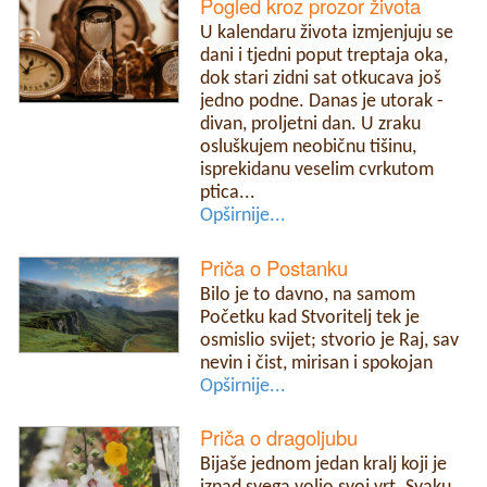
Pogled kroz prozor života
U kalendaru života izmjenjuju se
dani i tjedni poput treptaja oka,
dok stari zidni sat otkucava još
jedno podne. Danas je utorak -
divan, proljetni dan. U zraku
osluškujem neobičnu tišinu,
isprekidanu veselim cvrkutom
ptica...
Opširnije...
Priča o Postanku
Bilo je to davno, na samom
Početku kad Stvoritelj tek je
osmislio svijet; stvorio je Raj, sav
nevin i čist, mirisan i spokojan
Opširnije...
Priča o dragoljubu
Bijaše jednom jedan kralj koji je