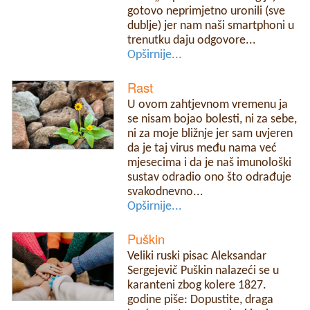
gotovo neprimjetno uronili (sve
dublje) jer nam naši smartphoni u
trenutku daju odgovore...
Opširnije...
Rast
U ovom zahtjevnom vremenu ja
se nisam bojao bolesti, ni za sebe,
ni za moje bližnje jer sam uvjeren
da je taj virus među nama već
mjesecima i da je naš imunološki
sustav odradio ono što odrađuje
svakodnevno...
Opširnije...
Puškin
Veliki ruski pisac Aleksandar
Sergejevič Puškin nalazeći se u
karanteni zbog kolere 1827.
godine piše: Dopustite, draga