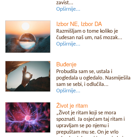
zavist...
Opširnije...
Izbor NE, Izbor DA
Razmišljam o tome koliko je
čudesan naš um, naš mozak...
Opširnije...
Buđenje
Probudila sam se, ustala i
pogledala u ogledalo. Nasmiješila
sam se sebi, i odlučila...
Opširnije...
Život je ritam
„Život je ritam koji se mora
spoznati. Ja osjećam taj ritam i
upravljam se po njemu i
prepuštam mu se. On je vrlo