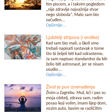
tim piscem, a i takvim pogledom
„nije zdravlje najvažnija stvar
nego sloboda“. Malo sam bio
začuđen...
Opširnije...
Ljubitelji stripova (i erotike)
Kad sam bio mali, u školi smo
trebali napisati sastavak o tome
što bi željeli biti kad odrastemo.
Ja sam napisao standardno da bih
želio biti astronaut, jer se nisam
usudio...
Opširnije...
Život je pun iznenađenja
Živim u Zagrebu. Muž, kći i pas su
moja obitelj, zdrava sam, radim
posao koji volim, imam lijep dom,
vozim auto, bavim se različitim