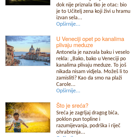
dok nije priznala tko je otac: bio
je to Učitelj zena koji živi u hramu
izvan sela...
Opširnije...
U Veneciji opet po kanalima
plivaju meduze
Antonela je nazvala baku i veselo
rekla: „Bako, bako u Veneciji po
kanalima plivaju meduze. To još
nikada nisam vidjela. Možeš li to
zamisliti? Kao da smo na plaži
Carole...
Opširnije...
Što je sreća?
Sreća je zagrljaj dragog bića,
poklon pun topline i
razumijevanja, podrška i riječ
ohrabrenja...