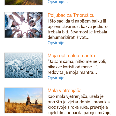
Opširnije...
Poljubac za Trnoružicu
I što sad, da ti napišem bajku ili
opišem stvarnost kakva je skoro
trebala biti. Stvarnost je trebala
dehumanizirati život...
Opširnije...
Moja optimalna mantra
“Ja sam sama, nitko me ne voli,
nikakve koristi od mene...”,
redovita je moja mantra...
Opširnije...
Mala vjetrenjača
Kao mala vjetrenjača, uzela je
ono što je vjetar donio i provukla
kroz svoje široke ruke, prevrtjela
cijeli film, odbacila patnju, mržnju,