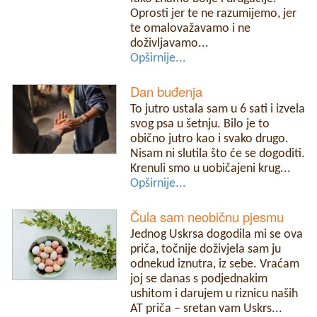
Oprosti jer te ne razumijemo, jer
te omalovažavamo i ne
doživljavamo...
Opširnije...
Dan buđenja
To jutro ustala sam u 6 sati i izvela
svog psa u šetnju. Bilo je to
obično jutro kao i svako drugo.
Nisam ni slutila što će se dogoditi.
Krenuli smo u uobičajeni krug...
Opširnije...
Čula sam neobičnu pjesmu
Jednog Uskrsa dogodila mi se ova
priča, točnije doživjela sam ju
odnekud iznutra, iz sebe. Vraćam
joj se danas s podjednakim
ushitom i darujem u riznicu naših
AT priča – sretan vam Uskrs...