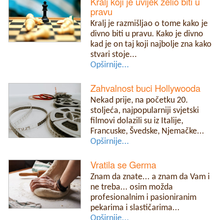
Kralj koji je uvijek želio biti u
pravu
Kralj je razmišljao o tome kako je
divno biti u pravu. Kako je divno
kad je on taj koji najbolje zna kako
stvari stoje...
Opširnije...
Zahvalnost buci Hollywooda
Nekad prije, na početku 20.
stoljeća, najpopularniji svjetski
filmovi dolazili su iz Italije,
Francuske, Švedske, Njemačke...
Opširnije...
Vratila se Germa
Znam da znate... a znam da Vam i
ne treba... osim možda
profesionalnim i pasioniranim
pekarima i slastičarima...
Opširnije...