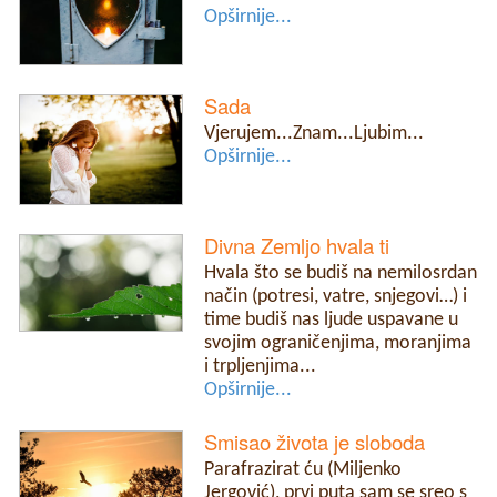
Opširnije...
Sada
Vjerujem...Znam...Ljubim...
Opširnije...
Divna Zemljo hvala ti
Hvala što se budiš na nemilosrdan
način (potresi, vatre, snjegovi…) i
time budiš nas ljude uspavane u
svojim ograničenjima, moranjima
i trpljenjima...
Opširnije...
Smisao života je sloboda
Parafrazirat ću (Miljenko
Jergović), prvi puta sam se sreo s