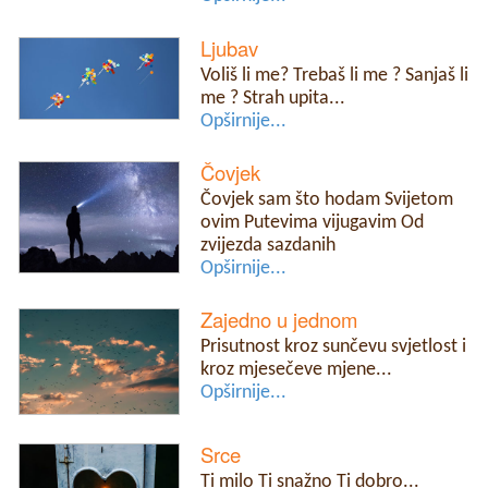
Ljubav
Voliš li me? Trebaš li me ? Sanjaš li
me ? Strah upita...
Opširnije...
Čovjek
Čovjek sam što hodam Svijetom
ovim Putevima vijugavim Od
zvijezda sazdanih
Opširnije...
Zajedno u jednom
Prisutnost kroz sunčevu svjetlost i
kroz mjesečeve mjene...
Opširnije...
Srce
Ti milo Ti snažno Ti dobro...