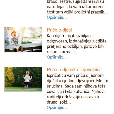
braćo, sestre, sugrađani i svi su
narodnjaci da vam iz karantene
čestitam veliki proljetni praznik...
Opširnije...
Priče o djeci
Kao dijete bijah ozbiljan i
odgovoran, iz današnjeg gledišta
pretjerano ozbiljan, gotovo bih
rekao starmali...
Opširnije...
Priča o dječaku i djevojčici
Ispričat ću vam priču o jednom
dječaku i jednoj djevojčici. Mojim
unucima. Sada sam njihova teta
čuvalica i teta kuharica. Njihovi
roditelji održavaju nastavu u
drugoj sobi...
Opširnije...