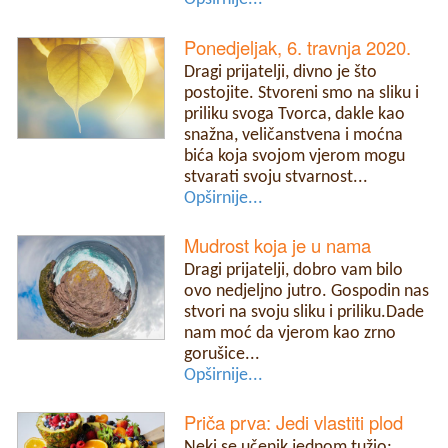
Ponedjeljak, 6. travnja 2020.
Dragi prijatelji, divno je što
postojite. Stvoreni smo na sliku i
priliku svoga Tvorca, dakle kao
snažna, veličanstvena i moćna
bića koja svojom vjerom mogu
stvarati svoju stvarnost...
Opširnije...
Mudrost koja je u nama
Dragi prijatelji, dobro vam bilo
ovo nedjeljno jutro. Gospodin nas
stvori na svoju sliku i priliku.Dade
nam moć da vjerom kao zrno
gorušice...
Opširnije...
Priča prva: Jedi vlastiti plod
Neki se učenik jednom tužio: