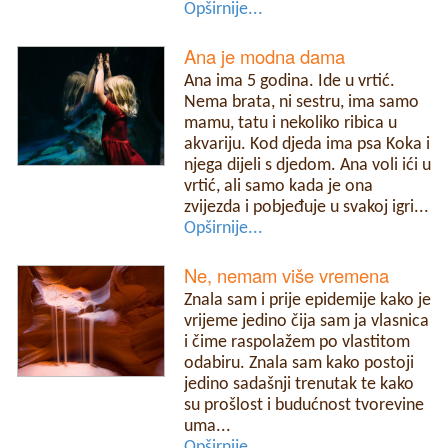
Opširnije...
Ana je modna dama
Ana ima 5 godina. Ide u vrtić.
Nema brata, ni sestru, ima samo
mamu, tatu i nekoliko ribica u
akvariju. Kod djeda ima psa Koka i
njega dijeli s djedom. Ana voli ići u
vrtić, ali samo kada je ona
zvijezda i pobjeđuje u svakoj igri...
Opširnije...
Ne, nemam više vremena
Znala sam i prije epidemije kako je
vrijeme jedino čija sam ja vlasnica
i čime raspolažem po vlastitom
odabiru. Znala sam kako postoji
jedino sadašnji trenutak te kako
su prošlost i budućnost tvorevine
uma...
Opširnije...