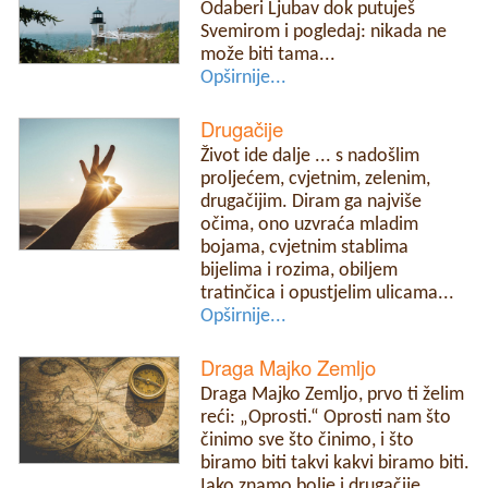
Odaberi Ljubav dok putuješ
Svemirom i pogledaj: nikada ne
može biti tama...
Opširnije...
Drugačije
Život ide dalje ... s nadošlim
proljećem, cvjetnim, zelenim,
drugačijim. Diram ga najviše
očima, ono uzvraća mladim
bojama, cvjetnim stablima
bijelima i rozima, obiljem
tratinčica i opustjelim ulicama...
Opširnije...
Draga Majko Zemljo
Draga Majko Zemljo, prvo ti želim
reći: „Oprosti.“ Oprosti nam što
činimo sve što činimo, i što
biramo biti takvi kakvi biramo biti.
Iako znamo bolje i drugačije.