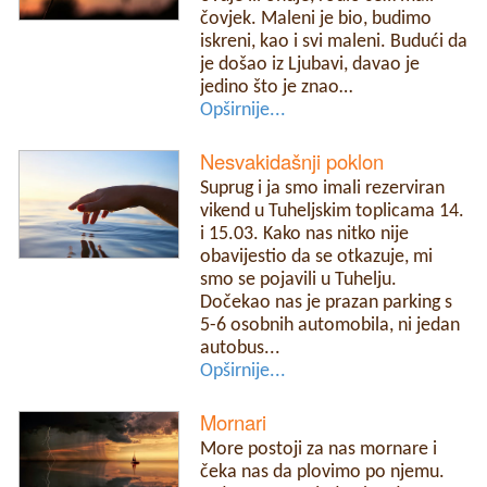
čovjek. Maleni je bio, budimo
iskreni, kao i svi maleni. Budući da
je došao iz Ljubavi, davao je
jedino što je znao…
Opširnije...
Nesvakidašnji poklon
Suprug i ja smo imali rezerviran
vikend u Tuheljskim toplicama 14.
i 15.03. Kako nas nitko nije
obavijestio da se otkazuje, mi
smo se pojavili u Tuhelju.
Dočekao nas je prazan parking s
5-6 osobnih automobila, ni jedan
autobus...
Opširnije...
Mornari
More postoji za nas mornare i
čeka nas da plovimo po njemu.