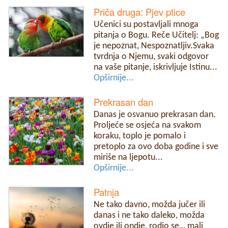
Priča druga: Pjev ptice
Učenici su postavljali mnoga
pitanja o Bogu. Reče Učitelj: „Bog
je nepoznat, Nespoznatljiv.Svaka
tvrdnja o Njemu, svaki odgovor
na vaše pitanje, iskrivljuje Istinu...
Opširnije...
Prekrasan dan
Danas je osvanuo prekrasan dan.
Proljeće se osjeća na svakom
koraku, toplo je pomalo i
pretoplo za ovo doba godine i sve
miriše na ljepotu...
Opširnije...
Patnja
Ne tako davno, možda jučer ili
danas i ne tako daleko, možda
ovdje ili ondje, rodio se… mali