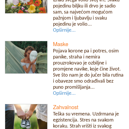
iznad svega volio svoj vrt. Svaku
pojedinu biljku ili drvo je sadio
sam, sa najvećom mogućom
pažnjom i ljubavlju i svaku
pojedinu je volio...
Opširnije...
Maske
Pojava korone pa i potres, osim
panike, straha i nemira
prouzrokovao je ozbiljne i
promjene navike, koje čine život.
Sve što nam je do jučer bila rutina
i obaveze smo odrađivali bez
puno promišljanja...
Opširnije...
Zahvalnost
Teška su vremena. Uzdrmana je
egzistencija. Stres na svakom
koraku. Strah vrišti iz svakog