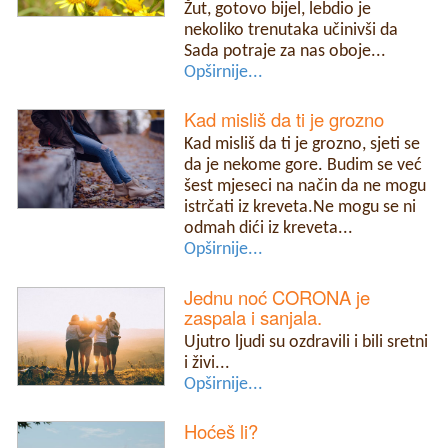
Žut, gotovo bijel, lebdio je
nekoliko trenutaka učinivši da
Sada potraje za nas oboje...
Opširnije...
Kad misliš da ti je grozno
Kad misliš da ti je grozno, sjeti se
da je nekome gore. Budim se već
šest mjeseci na način da ne mogu
istrčati iz kreveta.Ne mogu se ni
odmah dići iz kreveta...
Opširnije...
Jednu noć CORONA je
zaspala i sanjala.
Ujutro ljudi su ozdravili i bili sretni
i živi...
Opširnije...
Hoćeš li?