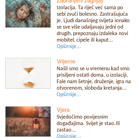
Zabranjeni zagrljaji
Izolacija. Ta riječ već sama po
sebi zvuči bolesno. Zastrašujuća
je. Ljudi današnjeg svijeta ionako
se sve više udaljavaju jedni od
drugih, prepoznaju izdaleka novi
mobitel, cipele ili kaput...
Opširnije...
Vrijeme
Našli smo se u vremenu kad smo
prisiljeni ostati doma, u izolaciji.
Fale nam šetnje, druženje, igra na
otvorenom, sloboda kretanja...
Opširnije...
Vjera
Svjedočimo povijesnim
događajima. Svijet je stao.Ili
zastao...
Opširnije...