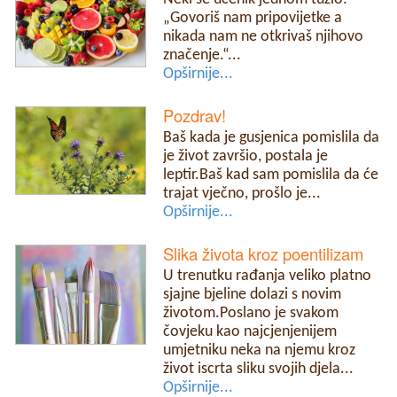
„Govoriš nam pripovijetke a
nikada nam ne otkrivaš njihovo
značenje.“...
Opširnije...
Pozdrav!
Baš kada je gusjenica pomislila da
je život završio, postala je
leptir.Baš kad sam pomislila da će
trajat vječno, prošlo je...
Opširnije...
Slika života kroz poentilizam
U trenutku rađanja veliko platno
sjajne bjeline dolazi s novim
životom.Poslano je svakom
čovjeku kao najcjenjenijem
umjetniku neka na njemu kroz
život iscrta sliku svojih djela...
Opširnije...