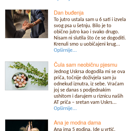
Dan buđenja
To jutro ustala sam u 6 sati i izvela
svog psa u šetnju. Bilo je to
obično jutro kao i svako drugo.
Nisam ni slutila što će se dogoditi.
Krenuli smo u uobičajeni krug...
Opširnije...
Čula sam neobičnu pjesmu
Jednog Uskrsa dogodila mi se ova
priča, točnije doživjela sam ju
odnekud iznutra, iz sebe. Vraćam
joj se danas s podjednakim
ushitom i darujem u riznicu naših
AT priča – sretan vam Uskrs...
Opširnije...
Ana je modna dama
Ana ima 5 godina. Ide u vrtić.