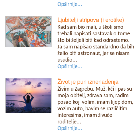
Opširnije...
Ljubitelji stripova (i erotike)
Kad sam bio mali, u školi smo
trebali napisati sastavak o tome
što bi željeli biti kad odrastemo.
Ja sam napisao standardno da bih
želio biti astronaut, jer se nisam
usudio...
Opširnije...
Život je pun iznenađenja
Živim u Zagrebu. Muž, kći i pas su
moja obitelj, zdrava sam, radim
posao koji volim, imam lijep dom,
vozim auto, bavim se različitim
interesima, imam živuće
roditelje...
Opširnije...