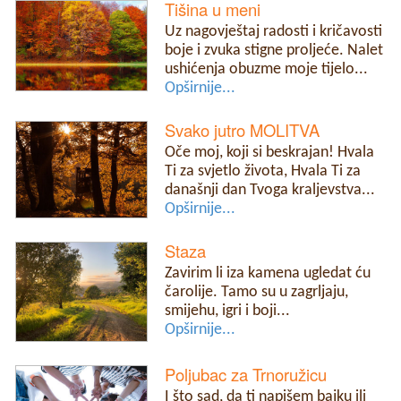
Tišina u meni
Uz nagovještaj radosti i kričavosti
boje i zvuka stigne proljeće. Nalet
ushićenja obuzme moje tijelo...
Opširnije...
Svako jutro MOLITVA
Oče moj, koji si beskrajan! Hvala
Ti za svjetlo života, Hvala Ti za
današnji dan Tvoga kraljevstva...
Opširnije...
Staza
Zavirim li iza kamena ugledat ću
čarolije. Tamo su u zagrljaju,
smijehu, igri i boji...
Opširnije...
Poljubac za Trnoružicu
I što sad, da ti napišem bajku ili