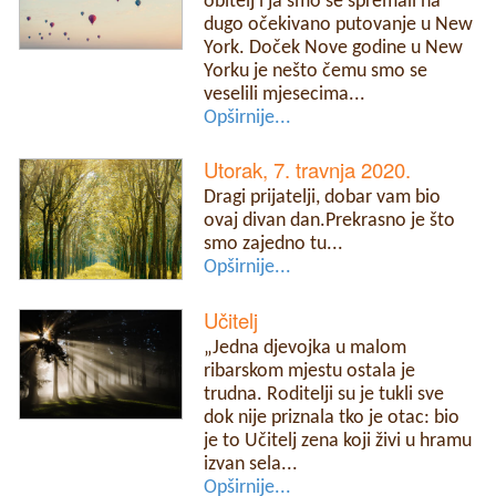
obitelj i ja smo se spremali na
dugo očekivano putovanje u New
York. Doček Nove godine u New
Yorku je nešto čemu smo se
veselili mjesecima...
Opširnije...
Utorak, 7. travnja 2020.
Dragi prijatelji, dobar vam bio
ovaj divan dan.Prekrasno je što
smo zajedno tu...
Opširnije...
Učitelj
„Jedna djevojka u malom
ribarskom mjestu ostala je
trudna. Roditelji su je tukli sve
dok nije priznala tko je otac: bio
je to Učitelj zena koji živi u hramu
izvan sela...
Opširnije...