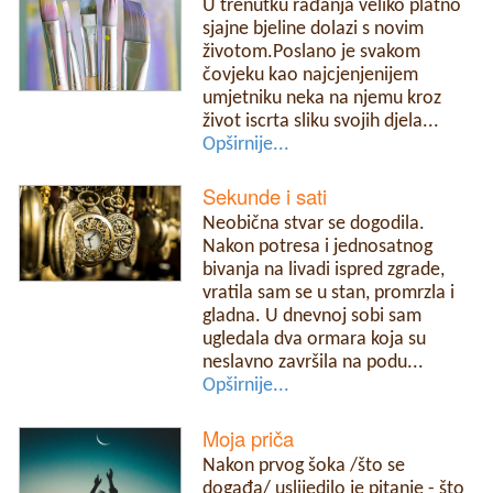
U trenutku rađanja veliko platno
sjajne bjeline dolazi s novim
životom.Poslano je svakom
čovjeku kao najcjenjenijem
umjetniku neka na njemu kroz
život iscrta sliku svojih djela...
Opširnije...
Sekunde i sati
Neobična stvar se dogodila.
Nakon potresa i jednosatnog
bivanja na livadi ispred zgrade,
vratila sam se u stan, promrzla i
gladna. U dnevnoj sobi sam
ugledala dva ormara koja su
neslavno završila na podu...
Opširnije...
Moja priča
Nakon prvog šoka /što se
događa/ uslijedilo je pitanje - što