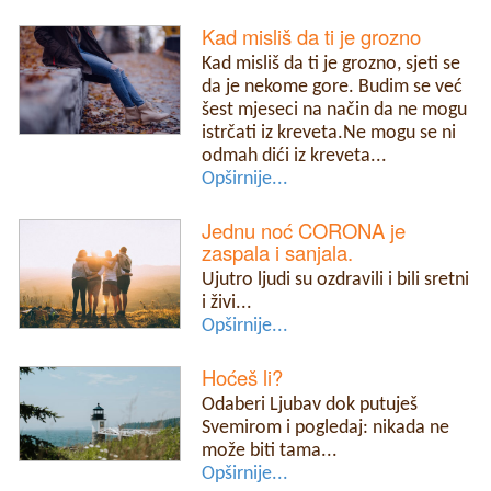
Kad misliš da ti je grozno
Kad misliš da ti je grozno, sjeti se
da je nekome gore. Budim se već
šest mjeseci na način da ne mogu
istrčati iz kreveta.Ne mogu se ni
odmah dići iz kreveta...
Opširnije...
Jednu noć CORONA je
zaspala i sanjala.
Ujutro ljudi su ozdravili i bili sretni
i živi...
Opširnije...
Hoćeš li?
Odaberi Ljubav dok putuješ
Svemirom i pogledaj: nikada ne
može biti tama...
Opširnije...