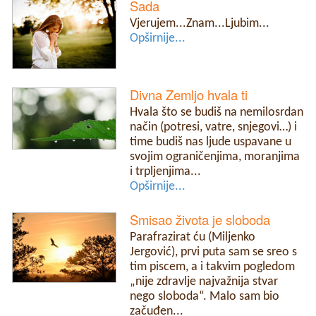
Sada
Vjerujem...Znam...Ljubim...
Opširnije...
Divna Zemljo hvala ti
Hvala što se budiš na nemilosrdan
način (potresi, vatre, snjegovi…) i
time budiš nas ljude uspavane u
svojim ograničenjima, moranjima
i trpljenjima...
Opširnije...
Smisao života je sloboda
Parafrazirat ću (Miljenko
Jergović), prvi puta sam se sreo s
tim piscem, a i takvim pogledom
„nije zdravlje najvažnija stvar
nego sloboda“. Malo sam bio
začuđen...