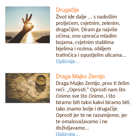
Drugačije
Život ide dalje ... s nadošlim
proljećem, cvjetnim, zelenim,
drugačijim. Diram ga najviše
očima, ono uzvraća mladim
bojama, cvjetnim stablima
bijelima i rozima, obiljem
tratinčica i opustjelim ulicama...
Opširnije...
Draga Majko Zemljo
Draga Majko Zemljo, prvo ti želim
reći: „Oprosti.“ Oprosti nam što
činimo sve što činimo, i što
biramo biti takvi kakvi biramo biti.
Iako znamo bolje i drugačije.
Oprosti jer te ne razumijemo, jer
te omalovažavamo i ne
doživljavamo...
Opširnije...