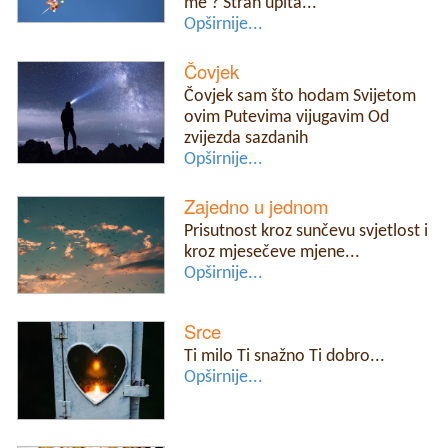
me ? Strah upita...
Opširnije...
Čovjek
Čovjek sam što hodam Svijetom
ovim Putevima vijugavim Od
zvijezda sazdanih
Opširnije...
Zajedno u jednom
Prisutnost kroz sunčevu svjetlost i
kroz mjesečeve mjene...
Opširnije...
Srce
Ti milo Ti snažno Ti dobro...
Opširnije...