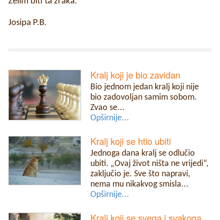
Želim biti ta zraka.
Josipa P.B.
Kralj koji je bio zavidan
Bio jednom jedan kralj koji nije
bio zadovoljan samim sobom.
Zvao se...
Opširnije...
Kralj koji se htio ubiti
Jednoga dana kralj se odlučio
ubiti. „Ovaj život ništa ne vrijedi“,
zaključio je. Sve što napravi,
nema mu nikakvog smisla...
Opširnije...
Kralj koji se svega i svakoga