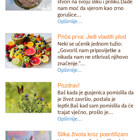
stvori na svoju sliku i priliku.Dade
nam moć da vjerom kao zrno
gorušice...
Opširnije...
Priča prva: Jedi vlastiti plod
Neki se učenik jednom tužio:
„Govoriš nam pripovijetke a
nikada nam ne otkrivaš njihovo
značenje.“...
Opširnije...
Pozdrav!
Baš kada je gusjenica pomislila da
je život završio, postala je
leptir.Baš kad sam pomislila da će
trajat vječno, prošlo je...
Opširnije...
Slika života kroz poentilizam