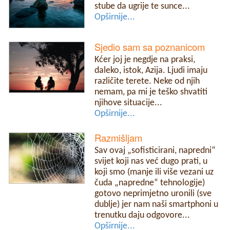
stube da ugrije te sunce...
Opširnije...
Sjedio sam sa poznanicom
Kćer joj je negdje na praksi,
daleko, istok, Azija. Ljudi imaju
različite terete. Neke od njih
nemam, pa mi je teško shvatiti
njihove situacije...
Opširnije...
Razmišljam
Sav ovaj „sofisticirani, napredni“
svijet koji nas već dugo prati, u
koji smo (manje ili više vezani uz
čuda „napredne“ tehnologije)
gotovo neprimjetno uronili (sve
dublje) jer nam naši smartphoni u
trenutku daju odgovore...
Opširnije...