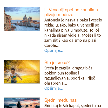
U Veneciji opet po kanalima
plivaju meduze
Antonela je nazvala baku i veselo
rekla: „Bako, bako u Veneciji po
kanalima plivaju meduze. To još
nikada nisam vidjela. Možeš li to
zamisliti? Kao da smo na plaži
Carole...
Opširnije...
Što je sreća?
Sreća je zagrljaj dragog bića,
poklon pun topline i
razumijevanja, podrška i riječ
ohrabrenja...
Opširnije...
Sjedni među nas
Skini taj težak kaput, sjedni tu na