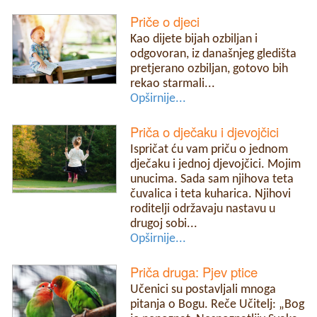
Priče o djeci
Kao dijete bijah ozbiljan i
odgovoran, iz današnjeg gledišta
pretjerano ozbiljan, gotovo bih
rekao starmali...
Opširnije...
Priča o dječaku i djevojčici
Ispričat ću vam priču o jednom
dječaku i jednoj djevojčici. Mojim
unucima. Sada sam njihova teta
čuvalica i teta kuharica. Njihovi
roditelji održavaju nastavu u
drugoj sobi...
Opširnije...
Priča druga: Pjev ptice
Učenici su postavljali mnoga
pitanja o Bogu. Reče Učitelj: „Bog