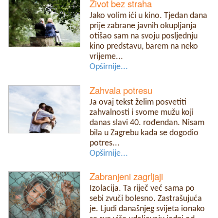
Život bez straha
Jako volim ići u kino. Tjedan dana
prije zabrane javnih okupljanja
otišao sam na svoju posljednju
kino predstavu, barem na neko
vrijeme...
Opširnije...
Zahvala potresu
Ja ovaj tekst želim posvetiti
zahvalnosti i svome mužu koji
danas slavi 40. rođendan. Nisam
bila u Zagrebu kada se dogodio
potres...
Opširnije...
Zabranjeni zagrljaji
Izolacija. Ta riječ već sama po
sebi zvuči bolesno. Zastrašujuća
je. Ljudi današnjeg svijeta ionako