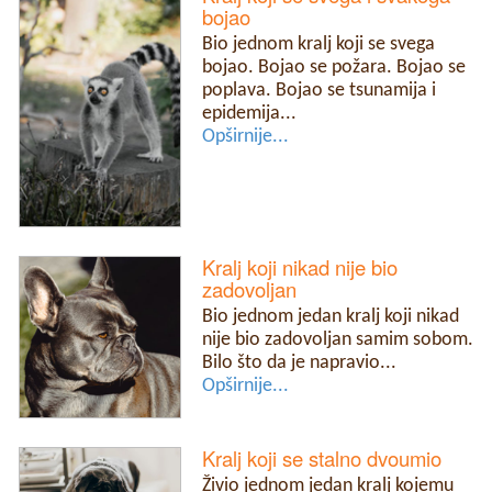
bojao
Bio jednom kralj koji se svega
bojao. Bojao se požara. Bojao se
poplava. Bojao se tsunamija i
epidemija...
Opširnije...
Kralj koji nikad nije bio
zadovoljan
Bio jednom jedan kralj koji nikad
nije bio zadovoljan samim sobom.
Bilo što da je napravio...
Opširnije...
Kralj koji se stalno dvoumio
Živio jednom jedan kralj kojemu