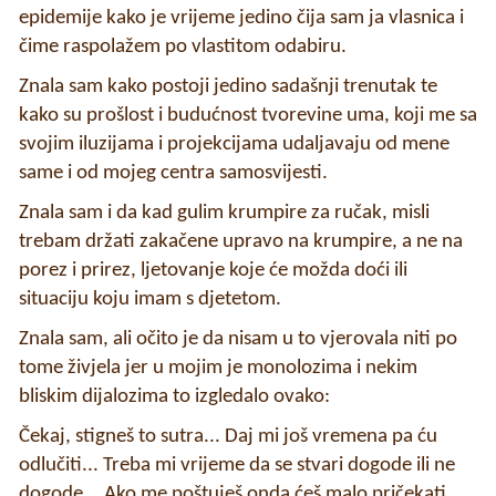
epidemije kako je vrijeme jedino čija sam ja vlasnica i
čime raspolažem po vlastitom odabiru.
Znala sam kako postoji jedino sadašnji trenutak te
kako su prošlost i budućnost tvorevine uma, koji me sa
svojim iluzijama i projekcijama udaljavaju od mene
same i od mojeg centra samosvijesti.
Znala sam i da kad gulim krumpire za ručak, misli
trebam držati zakačene upravo na krumpire, a ne na
porez i prirez, ljetovanje koje će možda doći ili
situaciju koju imam s djetetom.
Znala sam, ali očito je da nisam u to vjerovala niti po
tome živjela jer u mojim je monolozima i nekim
bliskim dijalozima to izgledalo ovako:
Čekaj, stigneš to sutra... Daj mi još vremena pa ću
odlučiti... Treba mi vrijeme da se stvari dogode ili ne
dogode... Ako me poštuješ onda ćeš malo pričekati...