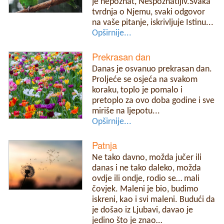
je nepoznat, Nespoznatljiv.Svaka
tvrdnja o Njemu, svaki odgovor
na vaše pitanje, iskrivljuje Istinu...
Opširnije...
Prekrasan dan
Danas je osvanuo prekrasan dan.
Proljeće se osjeća na svakom
koraku, toplo je pomalo i
pretoplo za ovo doba godine i sve
miriše na ljepotu...
Opširnije...
Patnja
Ne tako davno, možda jučer ili
danas i ne tako daleko, možda
ovdje ili ondje, rodio se… mali
čovjek. Maleni je bio, budimo
iskreni, kao i svi maleni. Budući da
je došao iz Ljubavi, davao je
jedino što je znao…