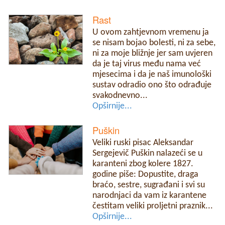
Rast
U ovom zahtjevnom vremenu ja
se nisam bojao bolesti, ni za sebe,
ni za moje bližnje jer sam uvjeren
da je taj virus među nama već
mjesecima i da je naš imunološki
sustav odradio ono što odrađuje
svakodnevno...
Opširnije...
Puškin
Veliki ruski pisac Aleksandar
Sergejevič Puškin nalazeći se u
karanteni zbog kolere 1827.
godine piše: Dopustite, draga
braćo, sestre, sugrađani i svi su
narodnjaci da vam iz karantene
čestitam veliki proljetni praznik...
Opširnije...