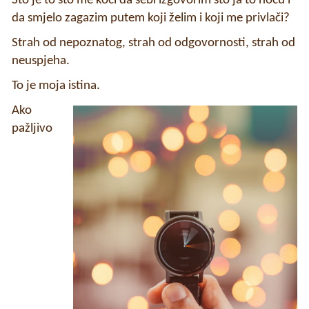
Što je to što me koči da sebi izgovorim što ja to hoću i
da smjelo zagazim putem koji želim i koji me privlači?
Strah od nepoznatog, strah od odgovornosti, strah od
neuspjeha.
To je moja istina.
Ako
pažljivo