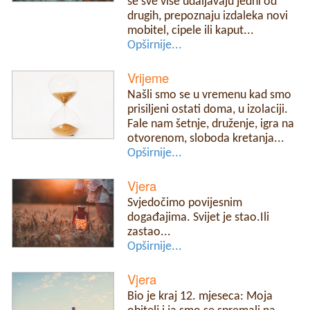
se sve više udaljavaju jedni od
drugih, prepoznaju izdaleka novi
mobitel, cipele ili kaput...
Opširnije...
Vrijeme
Našli smo se u vremenu kad smo
prisiljeni ostati doma, u izolaciji.
Fale nam šetnje, druženje, igra na
otvorenom, sloboda kretanja...
Opširnije...
Vjera
Svjedočimo povijesnim
događajima. Svijet je stao.Ili
zastao...
Opširnije...
Vjera
Bio je kraj 12. mjeseca: Moja