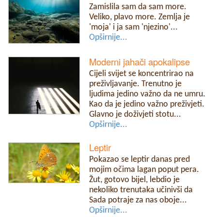
Zamislila sam da sam more.
Veliko, plavo more. Zemlja je
'moja' i ja sam 'njezino'...
Opširnije...
Moderni jahači apokalipse
Cijeli svijet se koncentrirao na
preživljavanje. Trenutno je
ljudima jedino važno da ne umru.
Kao da je jedino važno preživjeti.
Glavno je doživjeti stotu...
Opširnije...
Leptir
Pokazao se leptir danas pred
mojim očima lagan poput pera.
Žut, gotovo bijel, lebdio je
nekoliko trenutaka učinivši da
Sada potraje za nas oboje...
Opširnije...