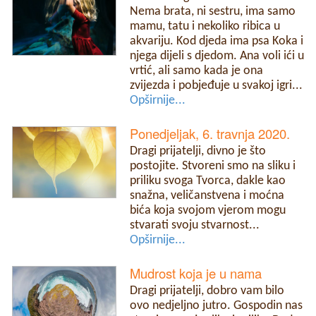
Nema brata, ni sestru, ima samo
mamu, tatu i nekoliko ribica u
akvariju. Kod djeda ima psa Koka i
njega dijeli s djedom. Ana voli ići u
vrtić, ali samo kada je ona
zvijezda i pobjeđuje u svakoj igri...
Opširnije...
Ponedjeljak, 6. travnja 2020.
Dragi prijatelji, divno je što
postojite. Stvoreni smo na sliku i
priliku svoga Tvorca, dakle kao
snažna, veličanstvena i moćna
bića koja svojom vjerom mogu
stvarati svoju stvarnost...
Opširnije...
Mudrost koja je u nama
Dragi prijatelji, dobro vam bilo
ovo nedjeljno jutro. Gospodin nas